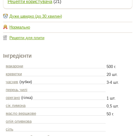
Рецепти користувача
(21)
Дуже швидко (до 30 хвилин)
Нормально
Рецепти для плити
Інгредієнти
макарони
500 г.
креветки
20 шт.
часник
(зубки)
3-4 шт.
перець чилі
орегано
(гілка)
1 шт.
сік лимона
0,5 шт.
масло вершкове
50 г.
олія оливкова
сіль