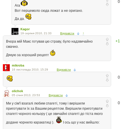
0
Ага
Вот перцемоло сюда ложат а не оригано.
Да да.
Kagor
19 серпня 2010, 21:33
Відповісти
↑
+1
Вчора мій Макс готував цю страву, було надзвичайно
смачно.
Дякую за хороший рецепт
mikroba
16 листопада 2010, 15:29
Відповісти
0
olichok
05 січня 2013, 23:53
Відповісти
0
Ми у сім'ї взагалі любим спагеті, тому і вирішили
приготувати їх за Вашим рецептом. Вирішили приготувати
спагеті чорного кольору ( це звичайні спагеті до тіста якого
додане чорнило каракатиці ).
І ось що у нас вийшло: