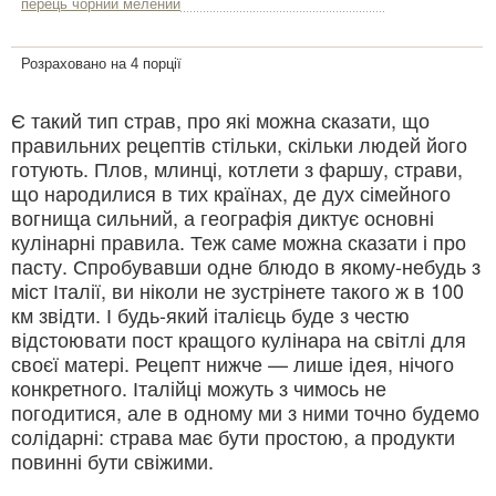
перець чорний мелений
Розраховано на 4 порції
Є такий тип страв, про які можна сказати, що
правильних рецептів стільки, скільки людей його
готують. Плов, млинці, котлети з фаршу, страви,
що народилися в тих країнах, де дух сімейного
вогнища сильний, а географія диктує основні
кулінарні правила. Теж саме можна сказати і про
пасту. Спробувавши одне блюдо в якому-небудь з
міст Італії, ви ніколи не зустрінете такого ж в 100
км звідти. І будь-який італієць буде з честю
відстоювати пост кращого кулінара на світлі для
своєї матері. Рецепт нижче — лише ідея, нічого
конкретного. Італійці можуть з чимось не
погодитися, але в одному ми з ними точно будемо
солідарні: страва має бути простою, а продукти
повинні бути свіжими.