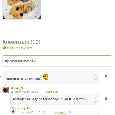
Коментарі (
10
)
згорнути
/
розгорнути
0
Картинка как из журнала!
Marina_S
18 серпня 2010, 16:02
Відповісти
0
благодарю) на деле так же вкусно, как и на фото)
spicyblog
18 серпня 2010, 16:47
Відповісти
↑