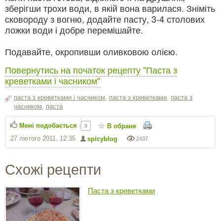
зберігши трохи води, в якій вона варилася. Зніміть
сковороду з вогню, додайте пасту, 3-4 столових
ложки води і добре перемішайте.
Подавайте, окропивши оливковою олією.
Повернутись на початок рецепту "Паста з
креветками і часником"
паста з креветками і часником
,
паста з креветками
,
паста з
часником
,
паста
Мені подобається
В обране
9
27 лютого 2011, 12:35
spicyblog
2437
Схожі рецепти
Паста з креветками