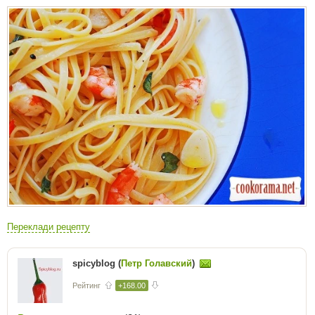
Переклади рецепту
spicyblog (
Петр Голавский
)
Рейтинг
+168.00