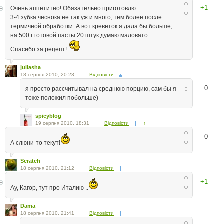
+1
Очень аппетитно! Обязательно приготовлю.
3-4 зубка чеснока не так уж и много, тем более после
термичной обработки. А вот креветок я дала бы больше,
на 500 г готовой пасты 20 штук думаю маловато.
Спасибо за рецепт!
juliasha
18 серпня 2010, 20:23
Відповісти
0
я просто рассчитывал на среднюю порцию, сам бы я
тоже положил побольше)
spicyblog
19 серпня 2010, 18:31
Відповісти
↑
0
А слюни-то текут!
Scratch
18 серпня 2010, 21:12
Відповісти
+1
Ау, Кагор, тут про Италию ..
Dama
18 серпня 2010, 21:41
Відповісти