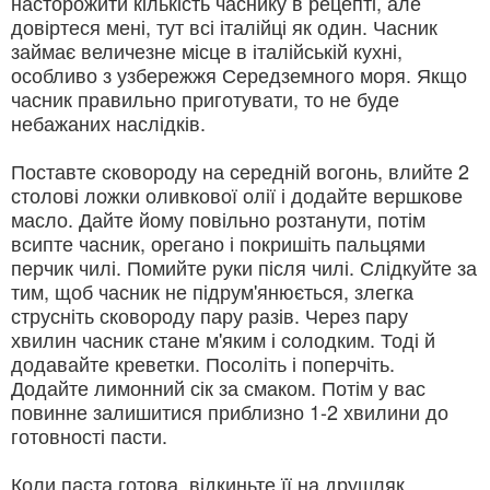
насторожити кількість часнику в рецепті, але
довіртеся мені, тут всі італійці як один. Часник
займає величезне місце в італійській кухні,
особливо з узбережжя Середземного моря. Якщо
часник правильно приготувати, то не буде
небажаних наслідків.
Поставте сковороду на середній вогонь, влийте 2
столові ложки оливкової олії і додайте вершкове
масло. Дайте йому повільно розтанути, потім
всипте часник, орегано і покришіть пальцями
перчик чилі. Помийте руки після чилі. Слідкуйте за
тим, щоб часник не підрум'янюється, злегка
струсніть сковороду пару разів. Через пару
хвилин часник стане м'яким і солодким. Тоді й
додавайте креветки. Посоліть і поперчіть.
Додайте лимонний сік за смаком. Потім у вас
повинне залишитися приблизно 1-2 хвилини до
готовності пасти.
Коли паста готова, відкиньте її на друшляк,