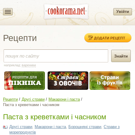
Увійти
Рецепти
ДОДАТИ РЕЦЕПТ
наприклад:
вареники
Рецепти
Другі страви
Макарони і паста
Паста з креветками і часником
Паста з креветками і часником
Другі страви
,
Макарони і паста
,
Борошняні страви
,
Страви з
морепродуктів