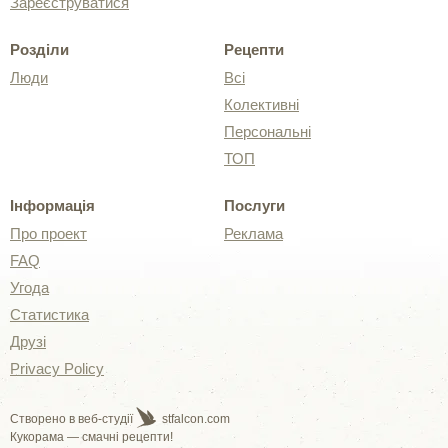
Зареєструватися
Розділи
Рецепти
Люди
Всі
Колективні
Персональні
ТОП
Інформація
Послуги
Про проект
Реклама
FAQ
Угода
Статистика
Друзі
Privacy Policy
Створено в веб-студії
stfalcon.com
Кукорама — смачні рецепти!