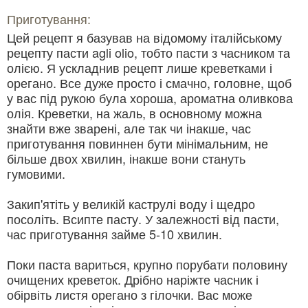
Приготування:
Цей рецепт я базував на відомому італійському
рецепту пасти agli olio, тобто пасти з часником та
олією. Я ускладнив рецепт лише креветками і
орегано. Все дуже просто і смачно, головне, щоб
у вас під рукою була хороша, ароматна оливкова
олія. Креветки, на жаль, в основному можна
знайти вже зварені, але так чи інакше, час
приготування повиннен бути мінімальним, не
більше двох хвилин, інакше вони стануть
гумовими.
Закип'ятіть у великій каструлі воду і щедро
посоліть. Всипте пасту. У залежності від пасти,
час приготування займе 5-10 хвилин.
Поки паста вариться, крупно порубати половину
очищених креветок. Дрібно наріжте часник і
обірвіть листя орегано з гілочки. Вас може