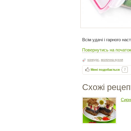
Всім удачі і гарного нас
Повернутись на початок 
конкурс
,
молочна кухня
Мені подобається
7
Схожі рецеп
Сирн