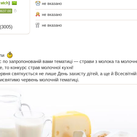
ratch
)
не вказано
3637.00
не вказано
не вказано
(3005)
или
 по запропонованій вами тематиці — страви з молока та молочн
, то конкурс страв молочної кухні!
рвня святкується не лише День захисту дітей, а ще й Всесвітній
исвятимо червень молочній тематиці.