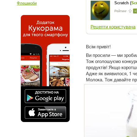
Scratch (
Sc
Флешмоби
Рейтинг
+
Рецепти користувача
Всім привіт!
Ви просили — ми зроб
Тож оголошуємо конкурс
продуктів! Якщо коротше
Адже як виявилося, 1 че
Молока. Тож давайте пр