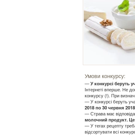
Умови конкурсу:
—
У конкурсі беруть у
Інтернеті вперше. Не до
конкурсу (!). При визна
— У конкурсі беруть уча
2018 по 30 червня 201
— Страва має відповіда
молочний продукт. Це 
— У тегах рецепту треба
відсортувати всі конкурс