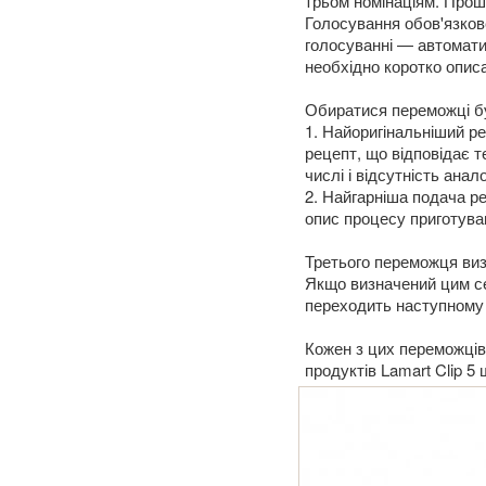
трьом номінаціям. Прош
Голосування обов'язкове
голосуванні — автомати
необхідно коротко описа
Обиратися переможці бу
1. Найоригінальніший р
рецепт, що відповідає т
числі і відсутність анал
2. Найгарніша подача р
опис процесу приготува
Третього переможця виз
Якщо визначений цим се
переходить наступному 
Кожен з цих переможців
продуктів Lamart Clip 5 