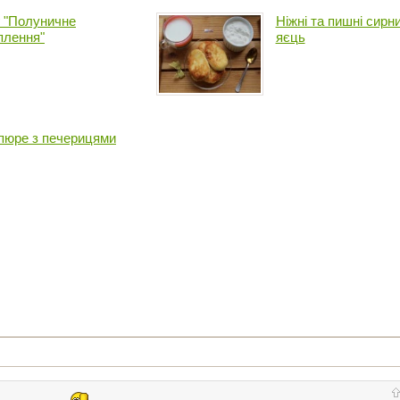
г "Полуничне
Ніжні та пишні сирн
плення"
яєць
пюре з печерицями