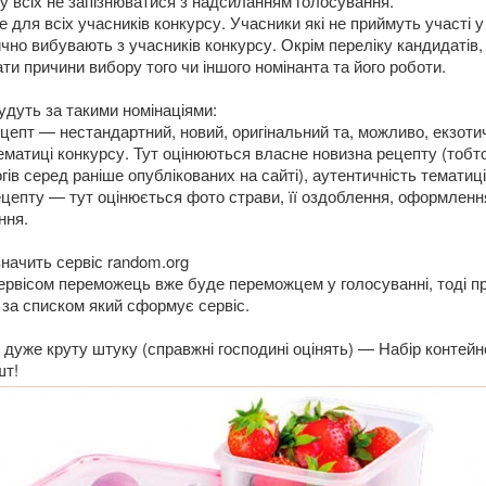
у всіх не запізнюватися з надсиланням голосування.
 для всіх учасників конкурсу. Учасники які не приймуть участі у
чно вибувають з учасників конкурсу. Окрім переліку кандидатів,
ти причини вибору того чи іншого номінанта та його роботи.
дуть за такими номінаціями:
ецепт — нестандартний, новий, оригінальний та, можливо, екзоти
ематиці конкурсу. Тут оцінюються власне новизна рецепту (тобт
огів серед раніше опублікованих на сайті), аутентичність тематиці
ецепту — тут оцінюється фото страви, її оздоблення, оформлення
ння.
начить сервіс random.org
рвісом переможець вже буде переможцем у голосуванні, тоді п
за списком який сформує сервіс.
 дуже круту штуку (справжні господині оцінять) — Набір контейн
шт!