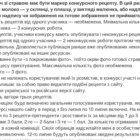
ч зі стравою має бути маркер конкурсного рецепту. В цей ра
молоко — у склянці, у пляшці, у вигляді малюнка, або над
 надпису чи зображення на готове зображення не приймаєть
ь рецептів від одного учасника — необмежена. Мінімальна кільк
сника — 3 конкурсних роботи.
птів, учасники конкурсу мають опублікувати і неконкурсні реце
цептів від одного учасника — 2 неконкурсних роботи протягом че
вільна. Дозволяється публікація раніше вже опублікованих неко
е опубліковані на інших ресурсах.
инні бути «з покроковими фото», тобто окрім фото готової стра
роцесу приготування. Максимальна кількість фото необмежена.
ото — 3 фото.
 не належать користувачеві який їх розмістив, в конкурсі участі н
алишає за собою право видаляти подібні рецепти з сайту.
 української та російської версії сайту.
 автори трьох рецептів.
націях буде визначено загальним голосуванням користувачів, як
рсі нашого сайту в період з 5го липня по 10 липня включно. На 
 по 3 рецепти-претенденти і розставити їх за місцями від 1 до 3.
ме 3 бали, 2-ге — 2 бали і 3-те — 1 бал. За кількістю отриманих 
в кожній номінації. Своїх обранців надсилайте мені в особистом
пнявключно. 12-го липня будуть опубліковані зведені результати 