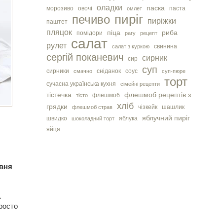
оладки
паска
морозиво
овочі
паста
омлет
пиріг
печиво
пиріжки
паштет
пляцок
піца
риба
помідори
рагу
рецепт
салат
рулет
свинина
салат з куркою
сергiй поканевич
сирник
сир
суп
сирники
сніданок
соус
смачно
суп-пюре
торт
сучасна українська кухня
сімейні рецепти
тістечка
флешмоб рецептів з
флешмоб
тісто
хліб
грядки
чізкейк
шашлик
флешмоб страв
яблучний пиріг
швидко
яблука
шоколадний торт
яйця
рвня
.
росто