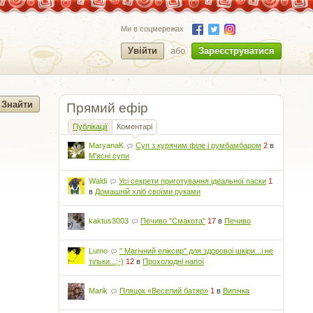
Ми в соцмережах
Увійти
або
Зареєструватися
Прямий ефір
Публікації
Коментарі
MaryanaK
Суп з курячим філе і румбамбаром
2
в
М'ясні супи
Waldi
Усі секрети приготування ідеальної паски
1
в
Домашній хліб своїми руками
kaktus3003
Печиво "Смакота"
17
в
Печиво
Lumo
" Магічний еліксир" для здоровоі шкіри...і не
тільки...;-)
12
в
Прохолодні напої
Marik
Пляцок «Веселий батяр»
1
в
Випічка