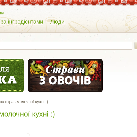
eng
 за інгредієнтами
Люди
рс страв молочної кухні :)
молочної кухні :)