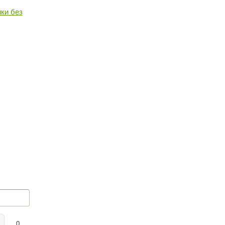
ики без
0