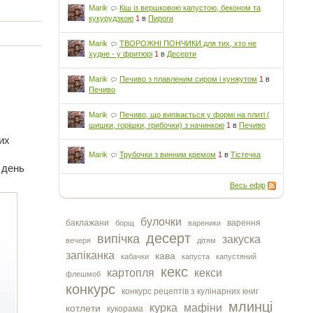
Marik
Кіш із вершковою капустою, беконом та
кукурудзкою
1
в
Пироги
Marik
ТВОРОЖНІ ПОНЧИКИ для тих, хто не
худне - у фритюрі
1
в
Десерти
Marik
Печиво з плавленим сиром і кунжутом
1
в
Печиво
Marik
Печиво, що випікається у формі на плиті (
шишки, горішки, грибочки) з начинкою
1
в
Печиво
их
Marik
Трубочки з винним кремом
1
в
Тістечка
 день
Весь ефір
булочки
баклажани
варення
борщ
вареники
десерт
випічка
закуска
вечеря
дітям
запіканка
кава
кабачки
капуста
капустяний
кекс
картопля
кекси
флешмоб
конкурс
конкурс рецептів з кулінарних книг
млинці
курка
мафіни
котлети
кукорама