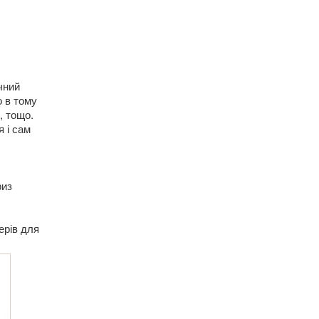
чний
о в тому
, тощо.
 і сам
риз
ерів для