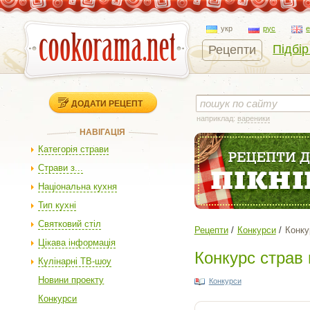
укр
рус
Підбір
Рецепти
ДОДАТИ РЕЦЕПТ
наприклад:
вареники
НАВІГАЦІЯ
Категорія страви
Страви з...
Національна кухня
Тип кухні
Святковий стіл
Рецепти
Конкурси
Конку
Цікава інформація
Конкурс страв 
Кулінарні ТВ-шоу
Новини проекту
Конкурси
Конкурси