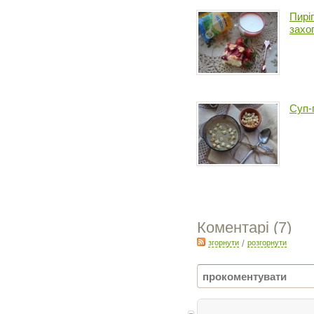
Пирі
захо
Суп-
Коментарі (
7
)
згорнути
/
розгорнути