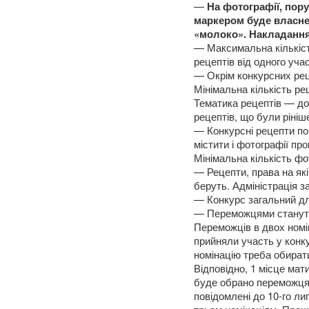
—
На фотографії, пору
маркером буде власне 
«молоко». Накладання
— Максимальна кількіст
рецептів від одного уча
— Окрім конкурсних реце
Мінімальна кількість ре
Тематика рецептів — до
рецептів, що були рініш
— Конкурсні рецепти пов
містити і фотографії п
Мінімальна кількість ф
— Рецепти, права на які
беруть. Адміністрація з
— Конкурс загальний для
— Переможцями стануть
Переможців в двох номі
прийняли участь у конку
номінацію треба обирати
Відповідно, 1 місце мати
буде обрано переможця 
повідомлені до 10-го ли