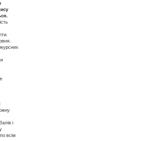
з
пису
ся.
ість
пти.
рвня.
нкурсних
ви
е
і
кожну
балів і
у
по всім