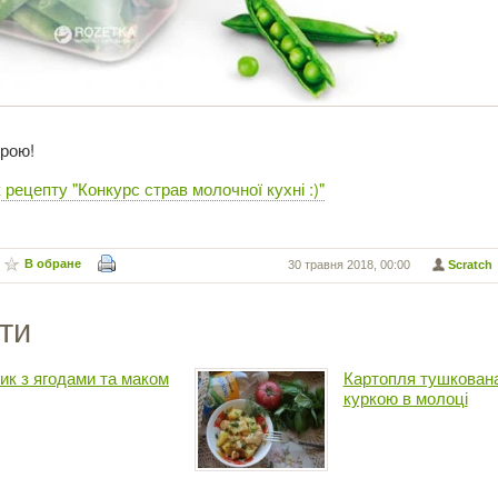
трою!
рецепту "Конкурс страв молочної кухні :)"
В обране
30 травня 2018, 00:00
Scratch
ти
ик з ягодами та маком
Картопля тушкована
куркою в молоці