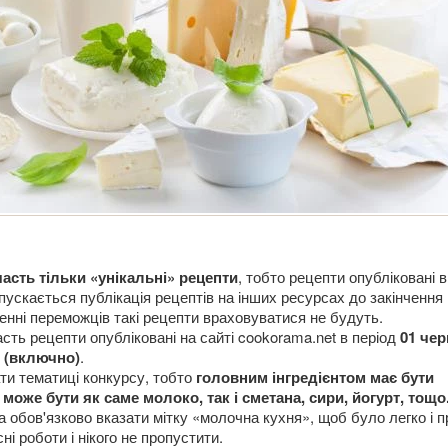
часть тільки «унікальні» рецепти
, тобто рецепти опубліковані в
пускається публікація рецептів на інших ресурсах до закінчення
ченні переможців такі рецепти враховуватися не будуть.
сть рецепти опубліковані на сайті cookorama.net в період
01 че
8 (включно)
.
ти тематиці конкурсу, тобто
головним інгредієнтом має бути
може бути як саме молоко, так і сметана, сири, йогурт, тощо
 обов'язково вказати мітку «молочна кухня», щоб було легко і п
ні роботи і нікого не пропустити.