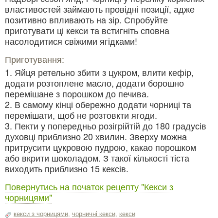
властивостей займають провідні позиції, адже
позитивно впливають на зір. Спробуйте
приготувати ці кекси та встигніть сповна
насолодитися свіжими ягідками!
Приготування:
1. Яйця ретельно збити з цукром, влити кефір,
додати розтоплене масло, додати борошно
перемішане з порошком до печива.
2. В самому кінці обережно додати чорниці та
перемішати, щоб не розтовкти ягоди.
3. Пекти у попередньо розігрійтій до 180 градусів
духовці приблизно 20 хвилин. Зверху можна
притрусити цукровою пудрою, какао порошком
або вкрити шоколадом. З такої кількості тіста
виходить приблизно 15 кексів.
Повернутись на початок рецепту "Кекси з
чорницями"
кекси з чорницями
,
чорничні кекси
,
кекси