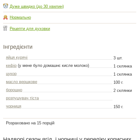
Дуже швидко (до 30 хвилин)
Нормально
Рецепти для духовки
Інгредієнти
яйця курячі
3 шт.
кефір
(у мене було домашнє кисле молоко)
1 склянка
цукор
1 склянка
масло вершкове
100 г.
борошно
2 склянки
розпушувач тіста
чорниця
150 г.
Розраховано на 15 порцій
Надворі сезон ягід, і чорниці у переліку корисних