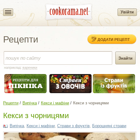
Увійти
Рецепти
ДОДАТИ РЕЦЕПТ
наприклад:
вареники
Рецепти
Випічка
Кекси і мафіни
Кекси з чорницями
Кекси з чорницями
Випічка
,
Кекси і мафіни
,
Страви з фруктів
,
Борошняні страви