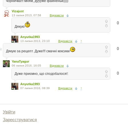
чорничка!!! мням, дуууже файненькі))))
Vizajust
13 липня 2013, 07:58
Відповісти
0
Дякую
Anyutka1993
13 липня 2013, 23:10
Відповісти
↑
0
Дякую за рецепт. Дуже!!! смачні кексики
YanaTyagur
06 липня 2016, 16:05
Відповісти
0
Дуже приємно, що сподобалося!:
Anyutka1993
07 липня 2016, 08:39
Відповісти
↑
Увійти
Зареєструватися