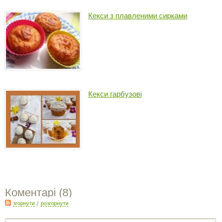
Кекси з плавленими сирками
Кекси гарбузові
Коментарі (
8
)
згорнути
/
розгорнути