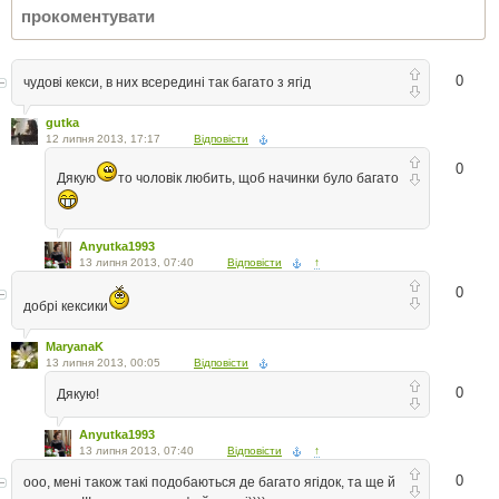
0
чудові кекси, в них всередині так багато з ягід
gutka
12 липня 2013, 17:17
Відповісти
0
Дякую
то чоловік любить, щоб начинки було багато
Anyutka1993
13 липня 2013, 07:40
Відповісти
↑
0
добрі кексики
MaryanaK
13 липня 2013, 00:05
Відповісти
0
Дякую!
Anyutka1993
13 липня 2013, 07:40
Відповісти
↑
0
ооо, мені також такі подобаються де багато ягідок, та ще й