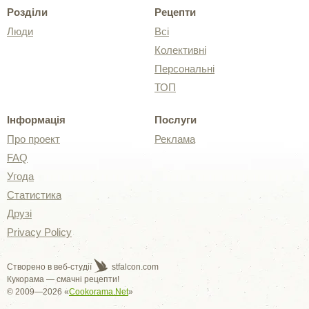
Розділи
Рецепти
Люди
Всі
Колективні
Персональні
ТОП
Інформація
Послуги
Про проект
Реклама
FAQ
Угода
Статистика
Друзі
Privacy Policy
Створено в веб-студії
stfalcon.com
Кукорама — смачні рецепти!
© 2009—2026 «
Cookorama.Net
»