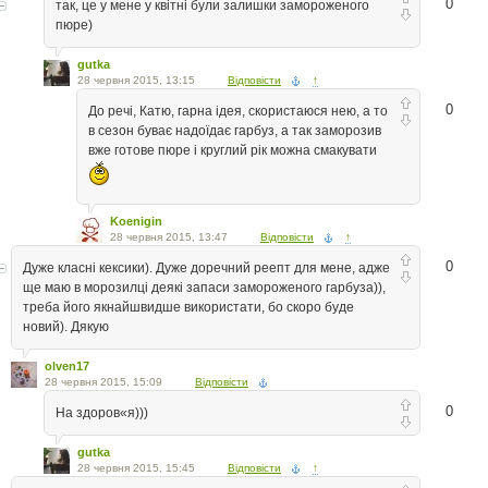
0
так, це у мене у квітні були залишки замороженого
пюре)
gutka
28 червня 2015, 13:15
Відповісти
↑
0
До речі, Катю, гарна ідея, скористаюся нею, а то
в сезон буває надоїдає гарбуз, а так заморозив
вже готове пюре і круглий рік можна смакувати
Koenigin
28 червня 2015, 13:47
Відповісти
↑
0
Дуже класні кексики). Дуже доречний реепт для мене, адже
ще маю в морозилці деякі запаси замороженого гарбуза)),
треба його якнайшвидше використати, бо скоро буде
новий). Дякую
olven17
28 червня 2015, 15:09
Відповісти
0
На здоров«я)))
gutka
28 червня 2015, 15:45
Відповісти
↑