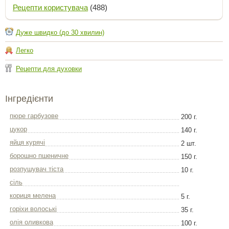
Рецепти користувача
(488)
Дуже швидко (до 30 хвилин)
Легко
Рецепти для духовки
Інгредієнти
пюре гарбузове
200 г.
цукор
140 г.
яйця курячі
2 шт.
борошно пшеничне
150 г.
розпушувач тіста
10 г.
сіль
кориця мелена
5 г.
горіхи волоські
35 г.
олія оливкова
100 г.