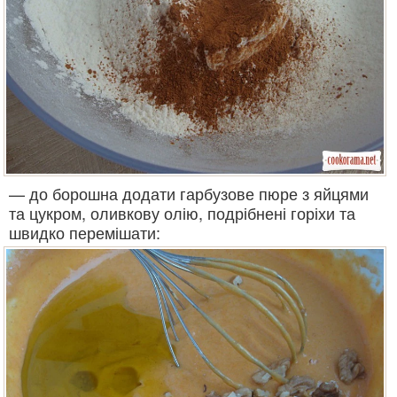
— до борошна додати гарбузове пюре з яйцями
та цукром, оливкову олію, подрібнені горіхи та
швидко перемішати: