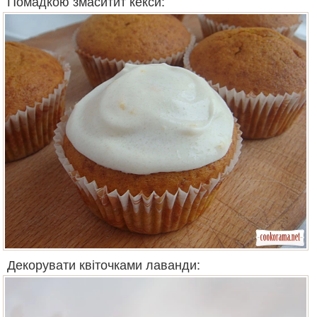
Помадкою змаситит кекси:
Декорувати квіточками лаванди: