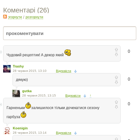
Коментарі (
26
)
згорнути
/
розгорнути
0
Чудовий рецептик! А декор який
Trashy
28 червня 2015, 13:10
Відповісти
0
дякую)
gutka
28 червня 2015, 13:15
Відповісти
↑
0
Гарненьки
залишилося тільки дочекатися сезону
гарбуза
Koenigin
28 червня 2015, 13:14
Відповісти