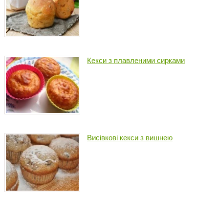
Кекси з плавленими сирками
Висівкові кекси з вишнею