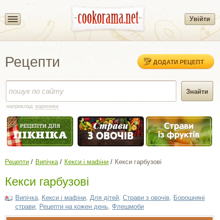
Увійти
Рецепти
ДОДАТИ РЕЦЕПТ
наприклад:
вареники
Рецепти
Випічка
Кекси і мафіни
Кекси гарбузові
Кекси гарбузові
Випічка
,
Кекси і мафіни
,
Для дітей
,
Страви з овочів
,
Борошняні
страви
,
Рецепти на кожен день
,
Флешмоби