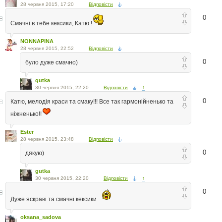
28 червня 2015, 17:20
Відповісти
0
Смачні в тебе кексики, Катю !
NONNAPINA
28 червня 2015, 22:52
Відповісти
0
було дуже смачно)
gutka
30 червня 2015, 22:20
Відповісти
↑
0
Катю, мелодія краси та смаку!!! Все так гармонійненько та
ніжненько!!
Ester
28 червня 2015, 23:48
Відповісти
0
дякую)
gutka
30 червня 2015, 22:20
Відповісти
↑
0
Дуже яскраві та смачні кексики
oksana_sadova