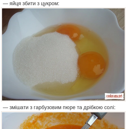
— яйця збити з цукром:
— змішати з гарбузовим пюре та дрібкою солі: