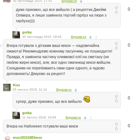
30 листопада 2015, 17:51
Відповісти
0
дуже приємно, що все вийшло ( а рецептик Джеймі
Олівера, я лише замінила тертий гарбуз на пюре з
гарбуза))))
gutka
30 листопада 2015, 18:04
Відповісти
↑
0
Вчора готували з дітками ваші кекси — надзвичайна
смакота! Рекомендуємо кожному ласунчику, не пошкодуєте!
Правда, я замінила частину оливкової олії на сметану (не
люблю жирні кекси), але, все одно смачнющі кекси вийшли.
Складники не перебивають смак одне одного, а чудово
доповнюють! Дякуємо за рецепт!
Kiss
05 лютого 2018, 11:14
Відповісти
0
супер, дуже приємно, що все вийшло
gutka
11 лютого 2018, 19:06
Відповісти
↑
0
Вчора на Halloween готували ваші кекси
mso18101983mso