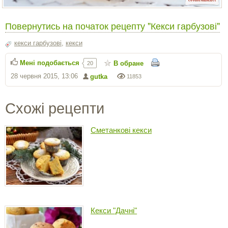
Повернутись на початок рецепту "Кекси гарбузові"
кекси гарбузові
,
кекси
Мені подобається
В обране
20
28 червня 2015, 13:06
gutka
11853
Схожі рецепти
Сметанкові кекси
Кекси "Дачні"