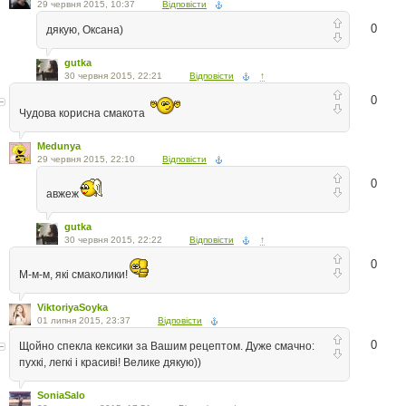
29 червня 2015, 10:37
Відповісти
0
дякую, Оксана)
gutka
30 червня 2015, 22:21
Відповісти
↑
0
Чудова корисна смакота
Medunya
29 червня 2015, 22:10
Відповісти
0
авжеж
gutka
30 червня 2015, 22:22
Відповісти
↑
0
М-м-м, які смаколики!
ViktoriyaSoyka
01 липня 2015, 23:37
Відповісти
0
Щойно спекла кексики за Вашим рецептом. Дуже смачно:
пухкі, легкі і красиві! Велике дякую))
SoniaSalo