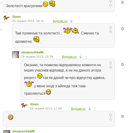
0
Золотисті красунчики
Vixen
28 червня 2015, 16:11
Відповісти
0
Такі пухкенькі та золотисті...
. Смачно та
ароматно
.
oksanochka86
28 червня 2015, 16:38
Відповісти
↑
0
Оксанко, ти помилко відправляєш коменти на
інших учаснків відповіді, а не на даного атора
рецепт.
так як даний чи про відпустку адміна,
у мене іноді з айпеда теж таке
трапляється
Vixen
28 червня 2015, 17:00
Відповісти
↑
0
oksanochka86