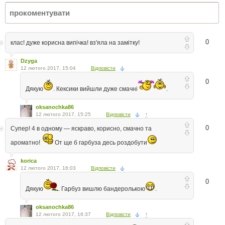
0
клас! дуже корисна випічка! вз'яла на замітку!
Dzyga
12 лютого 2017, 15:04
Відповісти
0
Дякую
. Кексики вийшли дуже смачні
.
oksanochka86
12 лютого 2017, 15:25
Відповісти
↑
0
Супер! 4 в одному — яскраво, корисно, смачно та
ароматно!
От ще б гарбуза десь роздобути
korica
12 лютого 2017, 16:03
Відповісти
0
Дякую
. Гарбуз вишлю бандеролькою
.
oksanochka86
12 лютого 2017, 16:37
Відповісти
↑