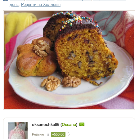
день
,
Рецепти на Хелловін
oksanochka86 (
Оксана
)
Рейтинг
+550.00