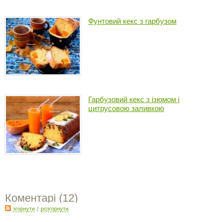
Фунтовий кекс з гарбузом
Гарбузовий кекс з ізюмом і
цитрусовою заливкою
Коментарі (
12
)
згорнути
/
розгорнути