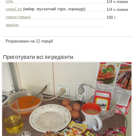
сіль
1/4 ч.ложки
спеції по
(імбир, мускатний горіх, коріандр)
1/4 ч.ложки
горіхи грецькі
100 г.
ванілін
Розраховано на 12 порцій
Приготувати всі інгредієнти.