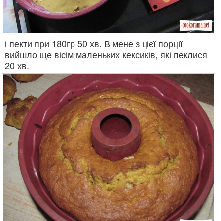
і пекти при 180гр 50 хв. В мене з цієї порції
вийшло ще вісім маленьких кексиків, які пеклися
20 хв.