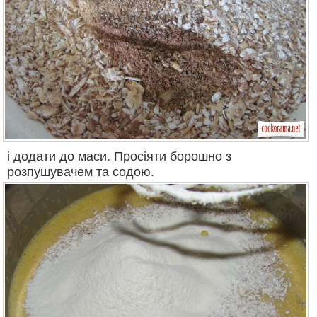
і додати до маси. Просіяти борошно з
розпушувачем та содою.