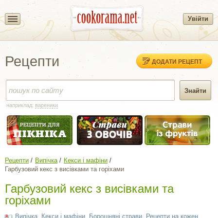
Увійти
Рецепти
ДОДАТИ РЕЦЕПТ
наприклад:
вареники
Рецепти
Випічка
Кекси і мафіни
Гарбузовий кекс з висівками та горіхами
Гарбузовий кекс з висівками та
горіхами
Випічка
,
Кекси і мафіни
,
Борошняні страви
,
Рецепти на кожен