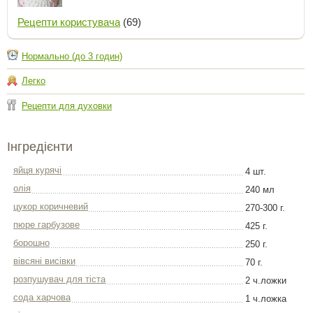
Рецепти користувача
(69)
Нормально (до 3 годин)
Легко
Рецепти для духовки
Інгредієнти
яйця курячі
4 шт.
олія
240 мл
цукор коричневий
270-300 г.
пюре гарбузове
425 г.
борошно
250 г.
вівсяні висівки
70 г.
розпушувач для тіста
2 ч.ложки
сода харчова
1 ч.ложка