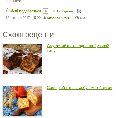
горіхами
Мені подобається
В обране
6
12 лютого 2017, 15:00
oksanochka86
6032
Схожі рецепти
Смугастий шоколадно-гарбузовий
кекс
Солодкий кекс з гарбузом і яблуком