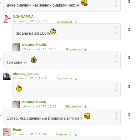
0
Дуже смачний насичений смаками кексик
NONNAPINA
12 лютого 2017, 20:02
Відповісти
0
Згодна на всі 100%
.
oksanochka86
13 лютого 2017, 15:53
Відповісти
↑
0
Такі сонячні
oksana_sadova
16 лютого 2017, 13:08
Відповісти
0
oksanochka86
16 лютого 2017, 13:23
Відповісти
↑
0
Супер, яка смачненька й корисна випічка!!!
Ester
18 лютого 2017, 11:56
Відповісти