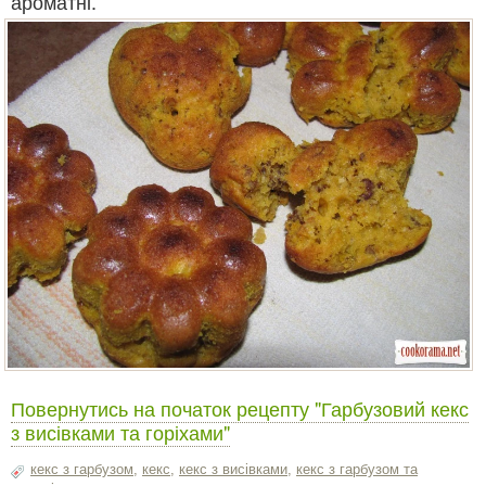
ароматні.
Повернутись на початок рецепту "Гарбузовий кекс
з висівками та горіхами"
кекс з гарбузом
,
кекс
,
кекс з висівками
,
кекс з гарбузом та