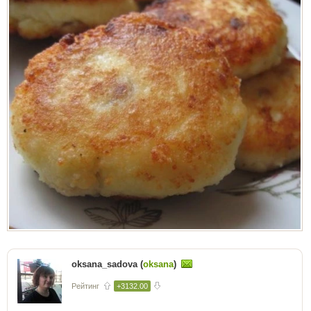
oksana_sadova (
oksana
)
Рейтинг
+3132.00