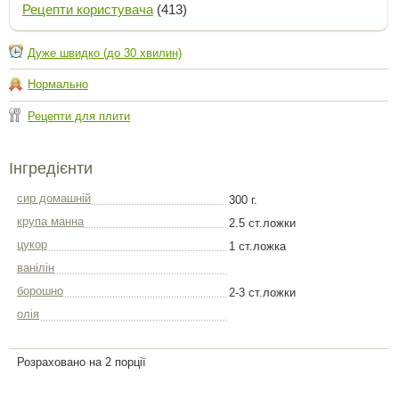
Рецепти користувача
(413)
Дуже швидко (до 30 хвилин)
Нормально
Рецепти для плити
Інгредієнти
сир домашній
300 г.
крупа манна
2.5 ст.ложки
цукор
1 ст.ложка
ванілін
борошно
2-3 ст.ложки
олія
Розраховано на 2 порції