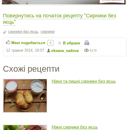
Повернутись на початок рецепту "Сирники без
яєць"
сирники без яєць
,
сирники
Мені подобається
В обране
5
12 травня 2014, 19:07
oksana_sadova
6170
Схожі рецепти
Ніжні та пишні сирники без яєць
Ніжні сирники без яєць