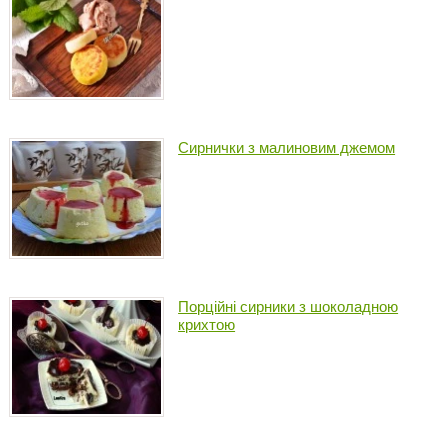
Сирнички з малиновим джемом
Порційні сирники з шоколадною
крихтою