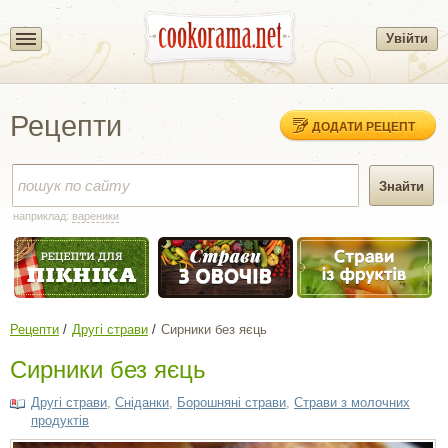
Увійти
Рецепти
ДОДАТИ РЕЦЕПТ
наприклад:
вареники
Рецепти
Другі страви
Сирники без яєць
Сирники без яєць
Другі страви
,
Сніданки
,
Борошняні страви
,
Страви з молочних
продуктів