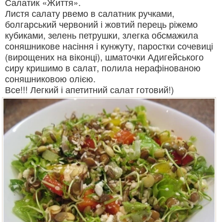
Салатик «Життя».
Листя салату рвемо в салатник ручками,
болгарський червоний і жовтий перець ріжемо
кубиками, зелень петрушки, злегка обсмажила
соняшникове насіння і кунжуту, паростки сочевиці
(вирощених на віконці), шматочки Адигейського
сиру кришимо в салат, полила нерафінованою
соняшниковою олією.
Все!!! Легкий і апетитний салат готовий!)