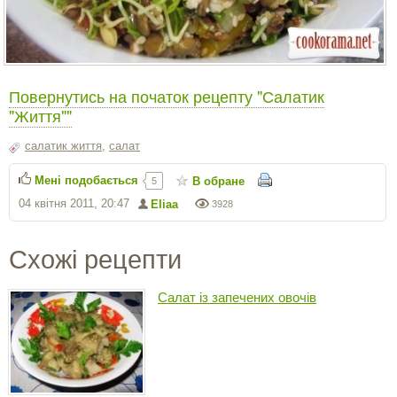
Повернутись на початок рецепту "Салатик
"Життя""
салатик життя
,
салат
Мені подобається
В обране
5
04 квітня 2011, 20:47
Eliaa
3928
Схожі рецепти
Салат із запечених овочів