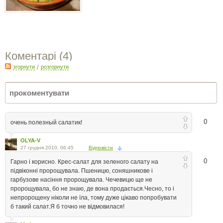
Коментарі (
4
)
згорнути
/
розгорнути
0
очень полезный салатик!
OLYA-V
27 грудня 2010, 06:45
Відповісти
0
Гарно і корисно. Крес-салат для зеленого салату на
підвіконні пророщувала. Пшеницю, соняшникове і
гарбузове насіння пророщувала. Чечевицю ще не
пророщувала, бо не знаю, де вона продається.Чесно, то і
непророщену ніколи не їла, тому дуже цікаво попробувати
б такий салат.Я б точно не відмовилася!