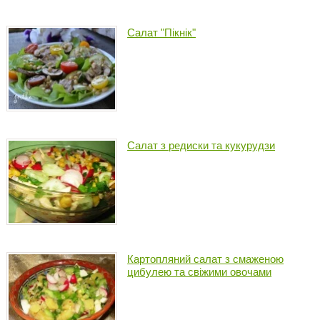
Салат "Пікнік"
Салат з редиски та кукурудзи
Картопляний салат з смаженою
цибулею та свіжими овочами