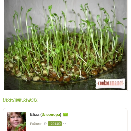
Переклади рецепту
Eliaa (
Элеонора
)
Рейтинг
+291.00