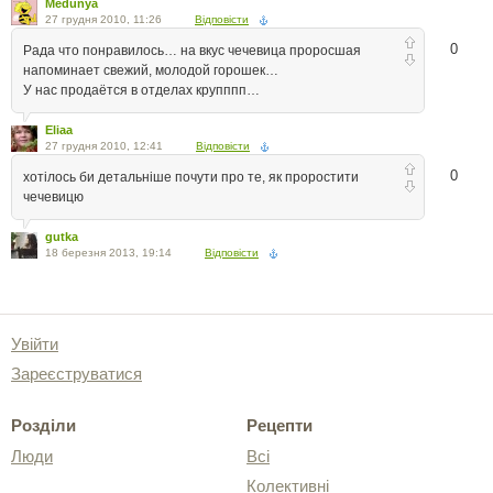
Medunya
27 грудня 2010, 11:26
Відповісти
0
Рада что понравилось… на вкус чечевица проросшая
напоминает свежий, молодой горошек…
У нас продаётся в отделах крупппп…
Eliaa
27 грудня 2010, 12:41
Відповісти
0
хотілось би детальніше почути про те, як проростити
чечевицю
gutka
18 березня 2013, 19:14
Відповісти
Увійти
Зареєструватися
Розділи
Рецепти
Люди
Всі
Колективні