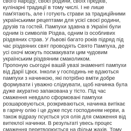
свого народу, своєї родини, своїх предків,
кулінарні традиції в тому числі. І не лише
пам'ятають, але і готують страви за традиційними
українськими рецептами для усієї своєї родини,
друзів та гостей. Пампухи здавна в Україні були
одним із символів Різдва, одним із особливих
різдвяних страв. У Львові багато років підряд під
час різдвяних свят проводять Свято Пампуха, де
усі охочі можуть посмакувати цим чудовим
українським різдвяним смаколиком.
Пропоную сьогодні вашій увазі знамениті пампухи
від Дарії Цвєк. Інколи у господинь не вдаються
пампухи з начинкою, які потрібно вміти добре
формувати і уважно слідкувати, щоб начинка була
дуже акуратно запакована у тісто. Під час
смаження невдало сформовані пампухи
розшаровуються, розкриваються, начинка витікає
в гарячу олію і це дуже псує господиням нерви, а
також відразу псується уся олія для смаження від
витеклої начинки. В результаті увесь процес
смаження перетворюється на фільм жахів. Тому