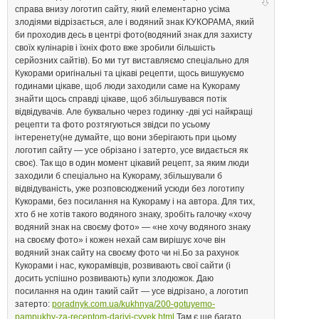
справа внизу логотип сайту, який елементарно усіма
злодіями відрізається, але і водяний знак КУКОРАМА, який
би проходив десь в центрі фото(водяний знак для захисту
своїх кулінарів і їхніх фото вже зробили більшість
серйозних сайтів). Бо ми тут виставляємо спеціально для
Кукорами оригінальні та цікаві рецепти, щось вишукуємо
годинами цікаве, щоб люди заходили саме на Кукораму
знайти щось справді цікаве, щоб збільшувався потік
відвідувачів. Але буквально через годинку -дві усі найкращі
рецепти та фото розтягуються звідси по усьому
інтеренету(не думайте, що вони зберігають при цьому
логотип сайту — усе обрізано і затерто, усе видається як
своє). Так що в один момент цікавий рецепт, за яким люди
заходили б спеціально на Кукораму, збільшували б
відвідуваність, уже розповсюджений усюди без логотипу
Кукорами, без посилання на Кукораму і на автора. Для тих,
хто б не хотів такого водяного знаку, зробіть галочку «хочу
водяний знак на своєму фото» — «не хочу водяного знаку
на своєму фото» і кожен нехай сам вирішує хоче він
водяний знак сайту на своєму фото чи ні.Бо за рахунок
Кукорами і нас, кукорамівців, розвивають свої сайти (і
досить успішно розвивають) купи злодюжок. Даю
посилання на один такий сайт — усе відрізано, а логотип
затерто:
poradnyk.com.ua/kukhnya/200-gotuyemo-
pampukhy-za-receptom-dariyi-cvyek.html
Там є ще багато