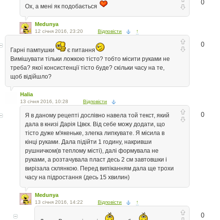
0
Ох, а мені як подобається
Medunya
12 січня 2016, 23:20
Відповісти
↑
0
Гарні пампушки
є питання
Вимішувати тільки ложкою тісто? тобто місити руками не
треба? якої консистенції тісто буде? скільки часу на те,
щоб відійшло?
Halia
13 січня 2016, 10:28
Відповісти
0
Я в даному рецепті дослівно навела той текст, який
дала в книзі Дарія Цвєк. Від себе можу додати, що
тісто дуже м'якеньке, злегка липкувате. Я місила в
кінці руками. Дала підійти 1 годину, накривши
рушничком(в теплому місті), далі формувала не
руками, а розтачувала пласт десь 2 см завтовшки і
вирізала склянкою. Перед випіканням дала ще трохи
часу на підростання (десь 15 хвилин)
Medunya
13 січня 2016, 14:22
Відповісти
↑
0