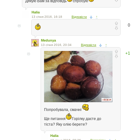
Дякую Вам за відповідь
спробую
Halia
13 січня 2016, 16:18
Відповісти
↑
0
Medunya
13 січня 2016, 20:34
Відповісти
↑
+1
Попробувала, смачні
Ще питання
Горілку даєте до
тіста? Яку олію берете?
Halia