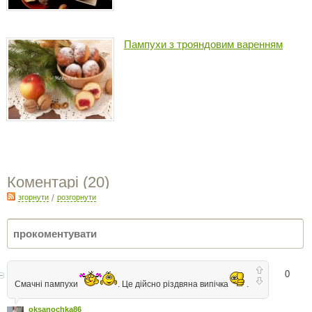
Пампухи з трояндовим варенням
Коментарі (
20
)
згорнути
/
розгорнути
0
Смачні пампухи
. Це дійсно різдвяна випічка
.
oksanochka86