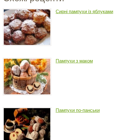
Сирні пампухи із яблуками
Пампухи з маком
Пампухи по-панськи