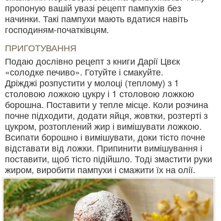
пропоную вашій увазі рецепт пампухів без
начинки. Такі пампухи мають вдатися навіть
господиням-початківцям.
ПРИГОТУВАННЯ
Подаю дослівно рецепт з книги Дарії Цвєк
«солодке печиво». Готуйте і смакуйте.
Дріжджі розпустити у молоці (теплому) з 1
столовою ложкою цукру і 1 столовою ложкою
борошна. Поставити у тепле місце. Коли розчина
почне підходити, додати яйця, жовтки, розтерті з
цукром, розтоплений жир і вимішувати ложкою.
Всипати борошно і вимішувати, доки тісто почне
відставати від ложки. Припинити вимішування і
поставити, щоб тісто підійшло. Тоді змастити руки
жиром, виробити пампухи і смажити їх на олії.