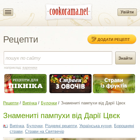
Увійти
Рецепти
ДОДАТИ РЕЦЕПТ
наприклад:
вареники
Рецепти
Випічка
Булочки
Знамениті пампухи від Дарії Цвєк
Знамениті пампухи від Дарії Цвєк
Випічка
,
Булочки
,
Різдвяні рецепти
,
Українська кухня
,
Борошняні
страви
,
Страви на Святвечір