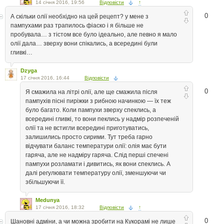
14 січня 2016, 19:56
Відповісти
↑
0
А скільки олії необхідно на цей рецепт? у мене з
пампухами раз трапилось фіаско і я більше не
пробувала… з тістом все було ідеально, але певно я мало
олії дала… зверху вони спікались, а всередині були
гливкі…
Dzyga
17 січня 2016, 16:44
Відповісти
0
Я смажила на літрі олії, але ще смажила після
пампухів пісні пиріжки з рибною начинкою — їх теж
було багато. Коли пампухи зверху спеклись, а
всередині гливкі, то вони пеклись у надмір розпеченій
олії та не встигли всередині приготуватись,
залишились просто сирими. Тут треба гарно
відчувати баланс температури олії: олія має бути
гаряча, але не надміру гаряча. Слід перші спечені
пампухи розламати і дивитись, як вони спеклись. А
далі регулювати температуру олії, зменшуючи чи
збільшуючи її.
Medunya
17 січня 2016, 18:32
Відповісти
↑
0
Шановні адміни, а чи можна зробити на Кукорамі не лише