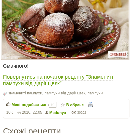
Смачного!
Повернутись на початок рецепту "Знамениті
пампухи від Дарії Цвєк"
знамениті пампухи
,
пампухи від дарії цвєк
,
пампухи
Мені подобається
В обране
19
10 січня 2016, 22:05
Medunya
30202
Схожі рецепти