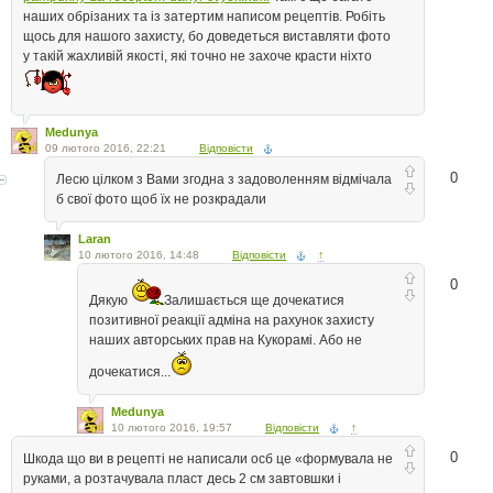
наших обрізаних та із затертим написом рецептів. Робіть
щось для нашого захисту, бо доведеться виставляти фото
у такій жахливій якості, які точно не захоче красти ніхто
Medunya
09 лютого 2016, 22:21
Відповісти
0
Лесю цілком з Вами згодна з задоволенням відмічала
б свої фото щоб їх не розкрадали
Laran
10 лютого 2016, 14:48
Відповісти
↑
0
Дякую
Залишається ще дочекатися
позитивної реакції адміна на рахунок захисту
наших авторських прав на Кукорамі. Або не
дочекатися...
Medunya
10 лютого 2016, 19:57
Відповісти
↑
0
Шкода що ви в рецепті не написали осб це «формувала не
руками, а розтачувала пласт десь 2 см завтовшки і