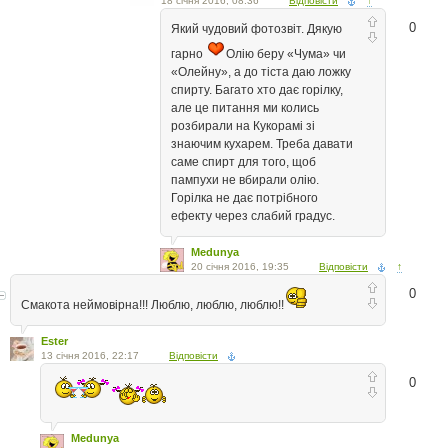
18 січня 2016, 08:36
Відповісти
↑
0
Який чудовий фотозвіт. Дякую
гарно
Олію беру «Чума» чи
«Олейну», а до тіста даю ложку
спирту. Багато хто дає горілку,
але це питання ми колись
розбирали на Кукорамі зі
знаючим кухарем. Треба давати
саме спирт для того, щоб
пампухи не вбирали олію.
Горілка не дає потрібного
ефекту через слабий градус.
Medunya
20 січня 2016, 19:35
Відповісти
↑
0
Смакота неймовірна!!! Люблю, люблю, люблю!!
Ester
13 січня 2016, 22:17
Відповісти
0
Medunya