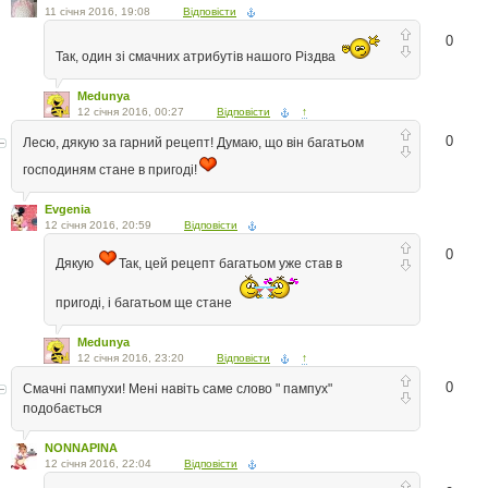
11 січня 2016, 19:08
Відповісти
0
Так, один зі смачних атрибутів нашого Різдва
Medunya
12 січня 2016, 00:27
Відповісти
↑
0
Лесю, дякую за гарний рецепт! Думаю, що вiн багатьом
господиням стане в пригодi!
Evgenia
12 січня 2016, 20:59
Відповісти
0
Дякую
Так, цей рецепт багатьом уже став в
пригоді, і багатьом ще стане
Medunya
12 січня 2016, 23:20
Відповісти
↑
0
Смачні пампухи! Мені навіть саме слово " пампух"
подобається
NONNAPINA
12 січня 2016, 22:04
Відповісти