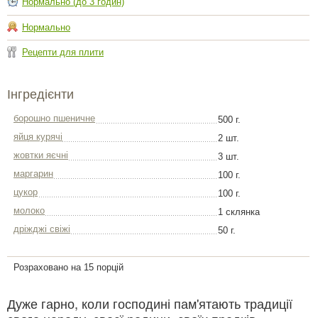
Нормально (до 3 годин)
Нормально
Рецепти для плити
Інгредієнти
борошно пшеничне
500 г.
яйця курячі
2 шт.
жовтки яєчні
3 шт.
маргарин
100 г.
цукор
100 г.
молоко
1 склянка
дріжджі свіжі
50 г.
Розраховано на 15 порцій
Дуже гарно, коли господині пам'ятають традиції