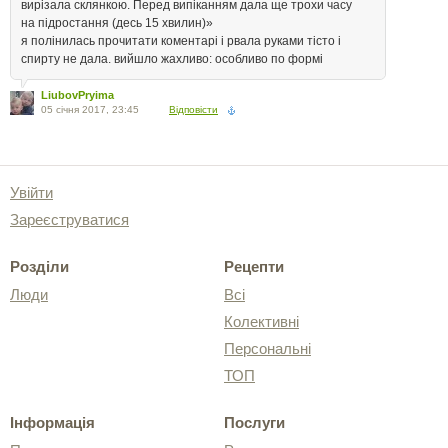
вирізала склянкою. Перед випіканням дала ще трохи часу
на підростання (десь 15 хвилин)»
я полінилась прочитати коментарі і рвала руками тісто і
спирту не дала. вийшло жахливо: особливо по формі
LiubovPryima
05 січня 2017, 23:45
Відповісти
Увійти
Зареєструватися
Розділи
Рецепти
Люди
Всі
Колективні
Персональні
ТОП
Інформація
Послуги