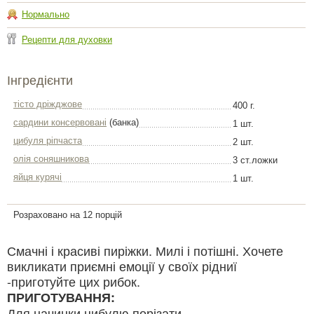
Нормально
Рецепти для духовки
Інгредієнти
тісто дріжджове
400 г.
сардини консервовані
(банка)
1 шт.
цибуля ріпчаста
2 шт.
олія соняшникова
3 ст.ложки
яйця курячі
1 шт.
Розраховано на 12 порцій
Смачні і красиві пиріжки. Милі і потішні. Хочете
викликати приємні емоції у своїх рідниї
-приготуйте цих рибок.
ПРИГОТУВАННЯ:
Для начинки цибулю порізати