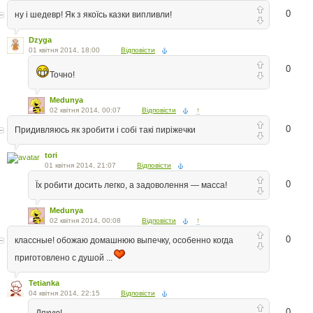
0
ну і шедевр! Як з якоїсь казки випливли!
Dzyga
01 квітня 2014, 18:00
Відповісти
0
Точно!
Medunya
02 квітня 2014, 00:07
Відповісти
↑
0
Придивляюсь як зробити і собі такі пиріжечки
tori
01 квітня 2014, 21:07
Відповісти
0
Їх робити досить легко, а задоволення — масса!
Medunya
02 квітня 2014, 00:08
Відповісти
↑
0
классные! обожаю домашнюю выпечку, особенно когда
приготовлено с душой ...
Tetianka
04 квітня 2014, 22:15
Відповісти
0
Дякую!