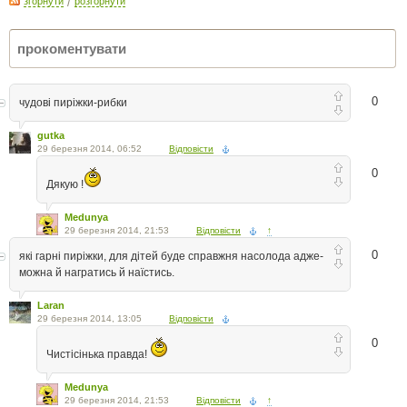
згорнути
/
розгорнути
0
чудові пиріжки-рибки
gutka
29 березня 2014, 06:52
Відповісти
0
Дякую !
Medunya
29 березня 2014, 21:53
Відповісти
↑
0
якi гарнi пирiжки, для дiтей буде справжня насолода адже-
можна й награтись й наїстись.
Laran
29 березня 2014, 13:05
Відповісти
0
Чистісінька правда!
Medunya
29 березня 2014, 21:53
Відповісти
↑