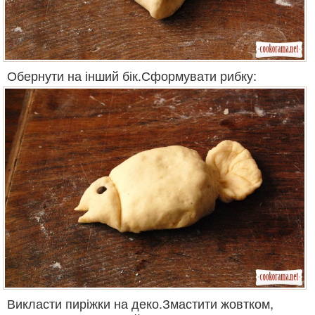
Обернути на інший бік.Сформувати рибку:
Викласти пиріжки на деко.Змастити жовтком,