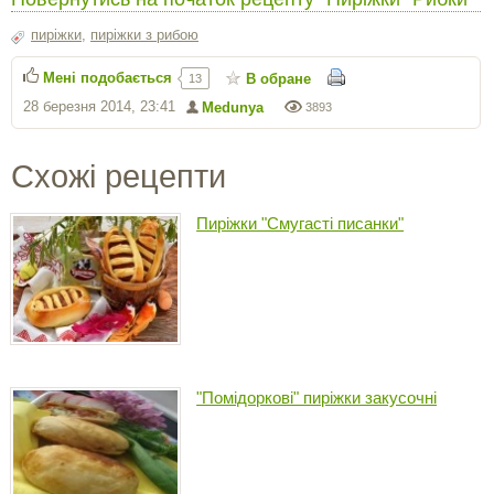
пиріжки
,
пиріжки з рибою
Мені подобається
В обране
13
28 березня 2014, 23:41
Medunya
3893
Схожі рецепти
Пиріжки "Смугасті писанки"
"Помідоркові" пиріжки закусочні