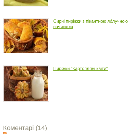
Сирні пиріжки з пікантною яблучною
начинкою
Пиріжки "Картопляні квіти"
Коментарі (
14
)