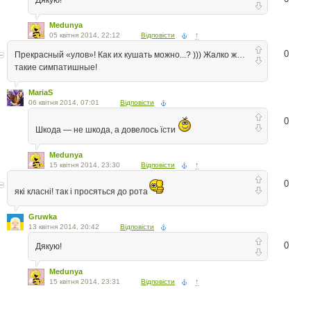
Medunya
05 квітня 2014, 22:12
Відповісти
↑
0
Прекрасный «улов»! Как их кушать можно...? ))) Жалко ж…
такие симпатишные!
MariaS
06 квітня 2014, 07:01
Відповісти
0
Шкода — не шкода, а довелось їсти
Medunya
15 квітня 2014, 23:30
Відповісти
↑
0
які класні! так і просяться до рота
Gruwka
13 квітня 2014, 20:42
Відповісти
0
Дякую!
Medunya
15 квітня 2014, 23:31
Відповісти
↑