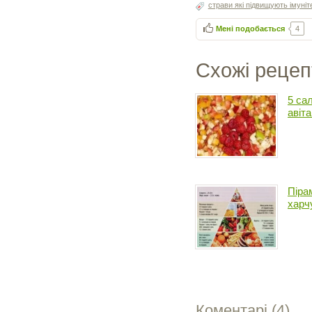
страви які підвищують імуніт
Мені подобається
4
Схожі рецеп
5 са
авіт
Піра
харч
Коментарі (
4
)