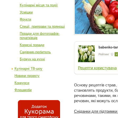
Кулінарні місця та події
Усмішки
Фрукти
Спеції, приправи та прянощі
Поради для фотографів-
початківців
Корисні поради
babenko-tan
Садівник-любитель
Рейтинг
+
Буркун на кухні
Рецепти користувача
Кулінарні ТВ-шоу
Новини проекту
Конкурси
Основу рецептів страв,
становлять продукти, б
Флешмоби
речовинами, такими, як в
речовин, які можуть осл
Сніданки для підтримки 