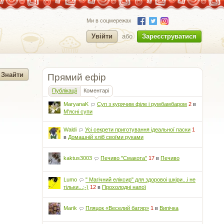
Ми в соцмережах
Увійти
або
Зареєструватися
Прямий ефір
Публікації
Коментарі
MaryanaK
Суп з курячим філе і румбамбаром
2
в
М'ясні супи
Waldi
Усі секрети приготування ідеальної паски
1
в
Домашній хліб своїми руками
kaktus3003
Печиво "Смакота"
17
в
Печиво
Lumo
" Магічний еліксир" для здоровоі шкіри...і не
тільки...;-)
12
в
Прохолодні напої
Marik
Пляцок «Веселий батяр»
1
в
Випічка