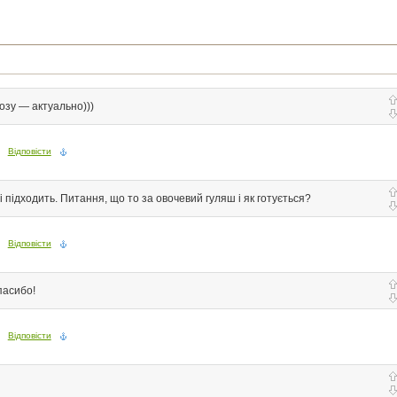
озу — актуально)))
Відповісти
і підходить. Питання, що то за овочевий гуляш і як готується?
Відповісти
пасибо!
Відповісти