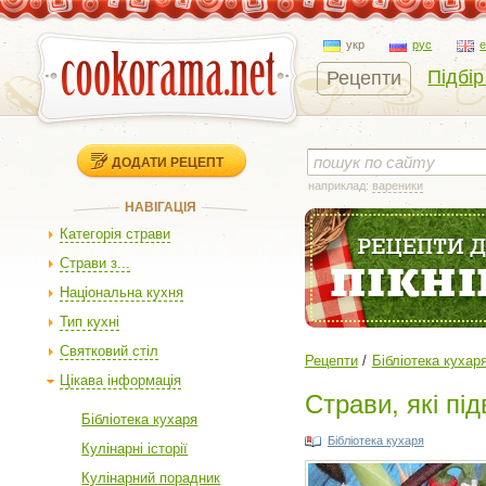
укр
рус
Підбір
Рецепти
ДОДАТИ РЕЦЕПТ
наприклад:
вареники
НАВІГАЦІЯ
Категорія страви
Страви з...
Національна кухня
Тип кухні
Святковий стіл
Рецепти
Бібліотека кухар
Цікава інформація
Страви, які пі
Бібліотека кухаря
Бібліотека кухаря
Кулінарні історії
Кулінарний порадник