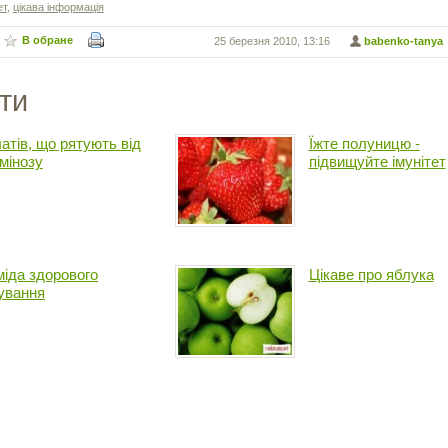
ет
,
цікава інформація
В обране
25 березня 2010, 13:16
babenko-tanya
ти
латів, що рятують від
Їжте полуницю -
амінозу
підвищуйте імунітет
міда здорового
Цікаве про яблука
ування