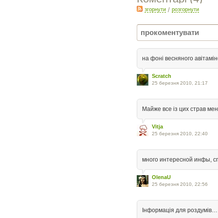
згорнути
/
розгорнути
на фоні весняного авітамін
Scratch
25 березня 2010, 21:17
Майже все із цих страв мен
Vitja
25 березня 2010, 22:40
много интересной инфы, с
OlenaU
25 березня 2010, 22:56
Інформація для роздумів…