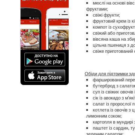
мюслі на основі вів
фруктами;
свіжі фрукти;
фруктовий крем із кі
компот із сухофрукт
свіжий або приготов
вівсяна каша на зб
цільна пшениця з д
свіже приготований с
Обіди для підтримки здо
фарширований пере
бутерброд з салатом
суп із свіжих овочі
сік із авокадо з м'я
салат із пророслої 
котлета із овочів з
лимонним соком;
картопля в мундирі 
паштет із сардин, т
зеленим салатом;