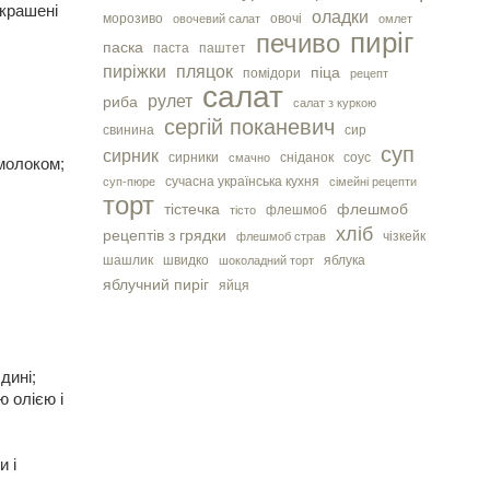
икрашені
оладки
морозиво
овочі
овочевий салат
омлет
пиріг
печиво
паска
паста
паштет
пиріжки
пляцок
піца
помідори
рецепт
салат
рулет
риба
салат з куркою
сергiй поканевич
свинина
сир
суп
сирник
сирники
сніданок
соус
молоком;
смачно
сучасна українська кухня
суп-пюре
сімейні рецепти
торт
тістечка
флешмоб
флешмоб
тісто
хліб
рецептів з грядки
чізкейк
флешмоб страв
шашлик
швидко
яблука
шоколадний торт
яблучний пиріг
яйця
дині;
ю олією і
и і