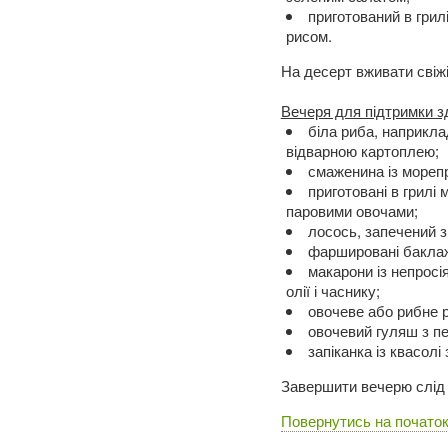
приготований в гри
рисом.
На десерт вживати свіж
Вечеря для підтримки зд
біла риба, наприкла
відварною картоплею;
смаженина із морепр
приготовані в грилі
паровими овочами;
лосось, запечений з
фаршировані баклажа
макарони із непросі
олії і часнику;
овочеве або рибне р
овочевий гуляш з п
запіканка із квасолі
Завершити вечерю слід
Повернутись на початок 