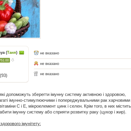
ya (
Таня
)
не вказано
751.00
не вказано
не вказано
(93)
 які допоможуть зберегти імунну систему активною і здоровою,
агаті імунно-стимулюючими і попереджувальними рак харчовими
ітаміни С і Е, мікроелемент цинк і селен. Крім того, в них містит
абити імунну систему або сприяти розвитку раку (цукор і жир).
здорового імунітету: