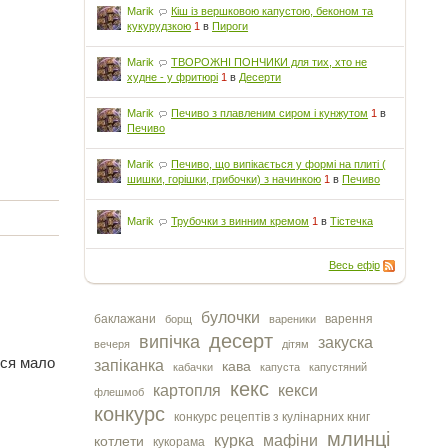
Marik
Кіш із вершковою капустою, беконом та
кукурудзкою
1
в
Пироги
Marik
ТВОРОЖНІ ПОНЧИКИ для тих, хто не
худне - у фритюрі
1
в
Десерти
Marik
Печиво з плавленим сиром і кунжутом
1
в
Печиво
Marik
Печиво, що випікається у формі на плиті (
шишки, горішки, грибочки) з начинкою
1
в
Печиво
Marik
Трубочки з винним кремом
1
в
Тістечка
Весь ефір
булочки
баклажани
варення
борщ
вареники
десерт
випічка
закуска
вечеря
дітям
ься мало
запіканка
кава
кабачки
капуста
капустяний
кекс
картопля
кекси
флешмоб
конкурс
конкурс рецептів з кулінарних книг
млинці
курка
мафіни
котлети
кукорама