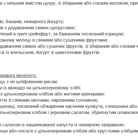
са з низьким вмістом цукру, зі збираним або соєвим молоком, пр
ві, бананів, нежирного йогурту;
ів з додаванням свіжих цитрусових;
лений в грилі грейпфрут, за бажанням посиланий корицею;
ираному молоці зі свіжими або сушеними фруктами;
одаванням свіжих або сушених фруктів, зі збираним або соєвим 
ік із апельсинів, йогурт зі шматочками фруктів.
рового імунітету:
ць з не шліфованим рисом;
 із авокадо на цільнозерновому хлібі;
в із цільнозерновим хлібом або житніми крекерами;
кіттю зі свіжими овочами, нарізаними соломкою;
пшениці, посипаний обжареним насінням кунжута, соняшника або 
 цільнозерновим хлібом і зерновим салатом, збризнутим оливково
з салатом із нашинкованої капусти із нежирною заправкою;
унця або лосося з цільнозерновим хлібом або хрусткими хлібцям