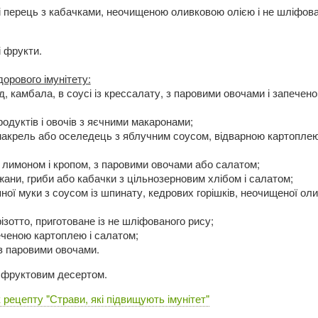
лі перець з кабачками, неочищеною оливковою олією і не шліфов
і фрукти.
орового імунітету:
д, камбала, в соусі із крессалату, з паровими овочами і запечен
одуктів і овочів з яєчними макаронами;
 макрель або оселедець з яблучним соусом, відварною картоплею
 лимоном і кропом, з паровими овочами або салатом;
ни, гриби або кабачки з цільнозерновим хлібом і салатом;
яної муки з соусом із шпинату, кедрових горішків, неочищеної ол
ізотто, приготоване із не шліфованого рису;
еченою картоплею і салатом;
 з паровими овочами.
 фруктовим десертом.
рецепту "Страви, які підвищують імунітет"