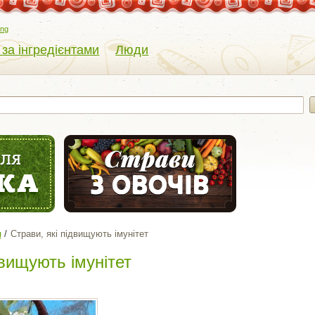
eng
 за інгредієнтами
Люди
я
Страви, які підвищують імунітет
двищують імунітет