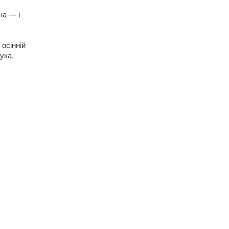
на — і
 осінній
ука.