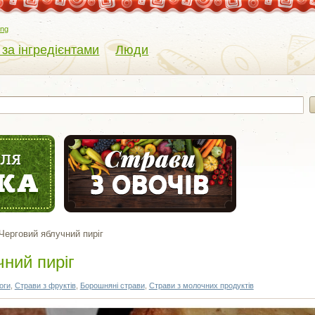
eng
 за інгредієнтами
Люди
Черговий яблучний пиріг
ний пиріг
оги
,
Страви з фруктів
,
Борошняні страви
,
Страви з молочних продуктів