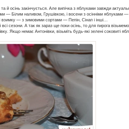
 та й осінь закінчується. Але випічка з яблуками завжди актуаль
ами — Білим наливом, Грушівкою, і восени з осінніми яблуками —
і взимку — з зимовими сортами — Пепін, Сінап і інші…
всі сезони. А так як зараз ще поки осінь, то для пирога візьмемо
ку. Якщо немає Антонівки, візьміть будь-які зелені соковиті ябл