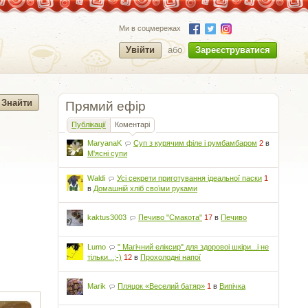
Ми в соцмережах
Увійти
або
Зареєструватися
Прямий ефір
Публікації
Коментарі
MaryanaK
Суп з курячим філе і румбамбаром
2
в
М'ясні супи
Waldi
Усі секрети приготування ідеальної паски
1
в
Домашній хліб своїми руками
kaktus3003
Печиво "Смакота"
17
в
Печиво
Lumo
" Магічний еліксир" для здоровоі шкіри...і не
тільки...;-)
12
в
Прохолодні напої
Marik
Пляцок «Веселий батяр»
1
в
Випічка