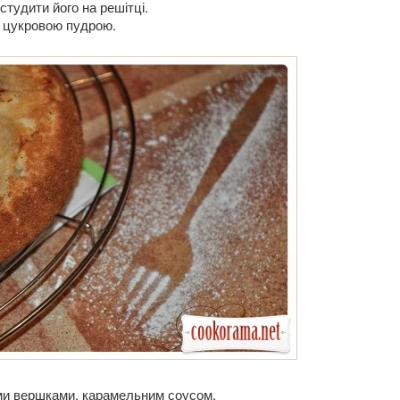
студити його на решітці.
г цукровою пудрою.
ими вершками, карамельним соусом.