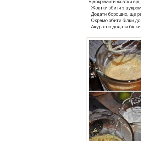
Відокремити жовтки від б
Жовтки збити з цукром 
Додати борошно, ще ра
Окремо збити білки до м
Акуратно додати білки