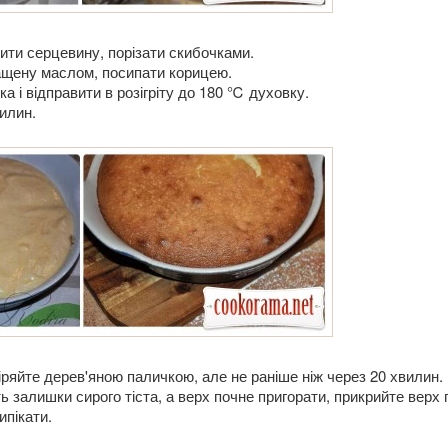
ити серцевину, порізати скибочками.
щену маслом, посипати корицею.
а і відправити в розігріту до 180 ℃ духовку.
илин.
іряйте дерев'яною паличкою, але не раніше ніж через 20 хвилин.
 залишки сирого тіста, а верх почне пригорати, прикрийте верх 
ипікати.