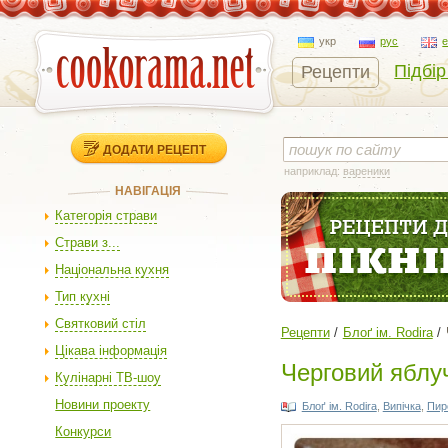
укр
рус
Підбір
Рецепти
ДОДАТИ РЕЦЕПТ
наприклад:
вареники
НАВІГАЦІЯ
Категорія страви
Страви з...
Національна кухня
Тип кухні
Святковий стіл
Рецепти
Блоґ ім. Rodira
Цікава інформація
Черговий яблуч
Кулінарні ТВ-шоу
Новини проекту
Блоґ ім. Rodira
,
Випічка
,
Пир
Конкурси