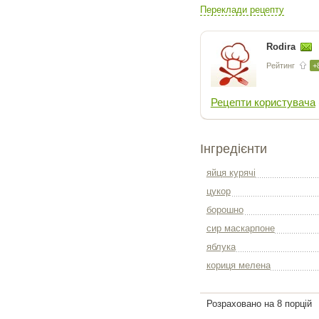
Переклади рецепту
Rodira
Рейтинг
+
Рецепти користувача
Інгредієнти
яйця курячі
цукор
борошно
сир маскарпоне
яблука
кориця мелена
Розраховано на 8 порцій