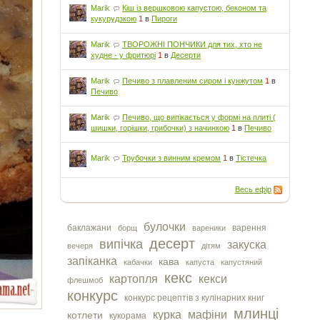
Marik
Кіш із вершковою капустою, беконом та
кукурудзкою
1
в
Пироги
Marik
ТВОРОЖНІ ПОНЧИКИ для тих, хто не
худне - у фритюрі
1
в
Десерти
Marik
Печиво з плавленим сиром і кунжутом
1
в
Печиво
Marik
Печиво, що випікається у формі на плиті (
шишки, горішки, грибочки) з начинкою
1
в
Печиво
Marik
Трубочки з винним кремом
1
в
Тістечка
Весь ефір
булочки
баклажани
варення
борщ
вареники
десерт
випічка
закуска
вечеря
дітям
запіканка
кава
кабачки
капуста
капустяний
кекс
картопля
кекси
флешмоб
конкурс
конкурс рецептів з кулінарних книг
млинці
курка
мафіни
котлети
кукорама