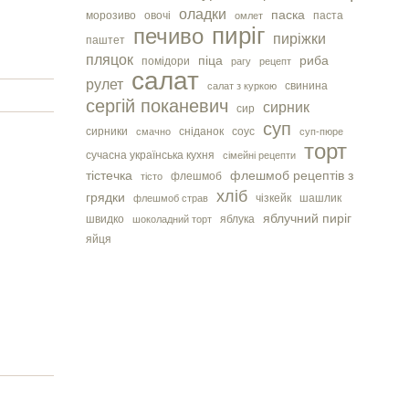
оладки
паска
морозиво
овочі
паста
омлет
пиріг
печиво
пиріжки
паштет
пляцок
піца
риба
помідори
рагу
рецепт
салат
рулет
свинина
салат з куркою
сергiй поканевич
сирник
сир
суп
сирники
сніданок
соус
смачно
суп-пюре
торт
сучасна українська кухня
сімейні рецепти
тістечка
флешмоб рецептів з
флешмоб
тісто
хліб
грядки
чізкейк
шашлик
флешмоб страв
яблучний пиріг
швидко
яблука
шоколадний торт
яйця