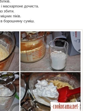
ілків.
і маскарпоне дочиста.
з збити.
іцних піків.
 в борошняну суміш.