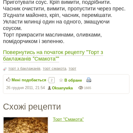
Приготувати соус. Кріп вимити, подрібнити.
Часник очистити, вимити, пропустити через прес.
З'єднати майонез, кріп, часник, перемішати.
Укласти млинці один на одного, змащуючи
соусом.
Торт прикрасити маслинами, оливками,
помідорчиком і зеленню.
Повернутись на початок рецепту "Торт з
баклажанів "Смакота""
торт з баклажанів
,
торт смакота
,
торт
Мені подобається
В обране
2
26 грудня 2011, 21:54
Oksanywka
1665
Схожі рецепти
Торт "Смакота"