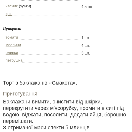
часник
(зубки)
4-5 шт.
кріп
Прикраси:
томати
1 шт.
маслини
4 шт.
оливки
3 шт.
петрушка
Торт з баклажанів «Смакота».
Приготування
Баклажани вимити, очистити від шкірки,
перекрутити через м'ясорубку, промити в ситі під
водою, віджати, посолити. Додати яйця, борошно,
перемішати.
З отриманої маси спекти 5 млинців.