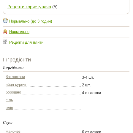
Рецепти користувача
(5)
Нормально (до 3 годин)
Нормально
Рецепти для плити
Інгредієнти
Інгредієнти
баклажани
3-4 шт.
яйця курячі
2 шт.
борошно
4 ст.ложки
сіль
олія
Соус:
майонез
6 ст.ложок