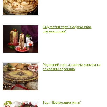
Смугастий торт "Смужка біла,
смужка чорна"
Різдвяний торт з сирним кремом та
сливовим варенням
Торт "Шоколадна мить"