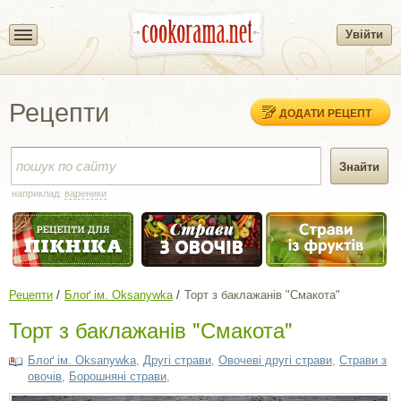
Увійти
Рецепти
ДОДАТИ РЕЦЕПТ
наприклад:
вареники
Рецепти
Блоґ ім. Oksanywka
Торт з баклажанів "Смакота"
Торт з баклажанів "Смакота"
Блоґ ім. Oksanywka
,
Другі страви
,
Овочеві другі страви
,
Страви з
овочів
,
Борошняні страви
,