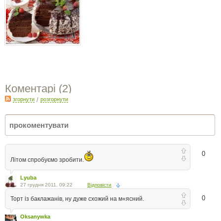
Коментарі (
2
)
згорнути
/
розгорнути
0
Літом спробуємо зробити.
Lyuba
27 грудня 2011, 09:22
Відповісти
0
Торт із баклажанів, ну дуже схожий на м«ясний.
Oksanywka