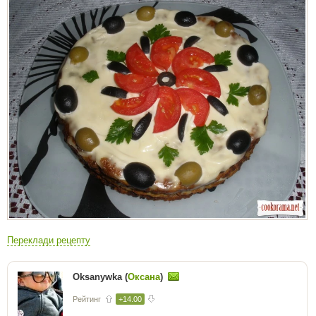
Переклади рецепту
Oksanywka (
Оксана
)
Рейтинг
+14.00