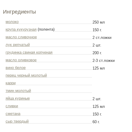
Ингредиенты
молоко
250 мл
крупа кукурузная
(полента)
150 г.
масло сливочное
2 ст.ложки
лук репчатый
2 шт.
грудинка свиная копченая
200 г.
масло оливковое
2-3 ст.ложки
вино белое
125 мл
перец черный молотый
карри
тмин молотый
яйца куриные
2 шт.
сливки
125 мл
сметана
150 г.
сыр твердый
60 г.