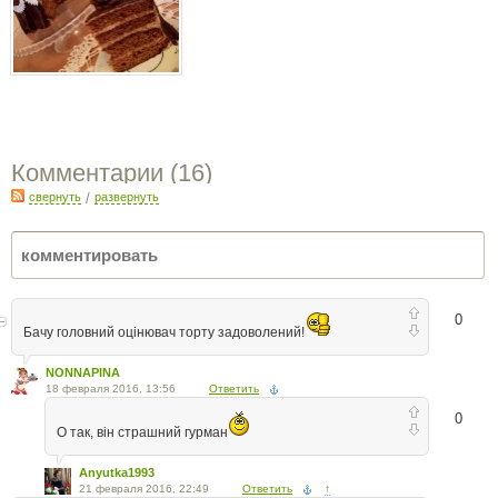
Комментарии (
16
)
свернуть
/
развернуть
0
Бачу головний оцінювач торту задоволений!
NONNAPINA
18 февраля 2016, 13:56
Ответить
0
О так, він страшний гурман
Anyutka1993
21 февраля 2016, 22:49
Ответить
↑