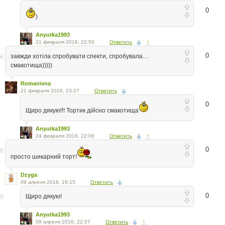
0
)
Anyutka1993
21 февраля 2016, 22:50
Ответить
↑
0
завжди хотіла спробувати спекти, спробувала…
смакотища)))))
Romanivna
21 февраля 2016, 23:27
Ответить
0
Щиро дякую!!! Тортик дійсно смакотища
Anyutka1993
24 февраля 2016, 22:06
Ответить
↑
0
просто шикарний торт!
Dzyga
09 апреля 2016, 19:15
Ответить
0
Щиро дякую!
Anyutka1993
09 апреля 2016, 22:57
Ответить
↑