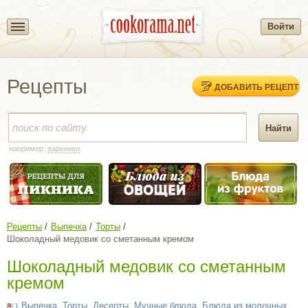
Войти
Рецепты
ДОБАВИТЬ РЕЦЕПТ
например:
вареники
Рецепты
Выпечка
Торты
Шоколадный медовик со сметанным кремом
Шоколадный медовик со сметанным
кремом
Выпечка
,
Торты
,
Десерты
,
Мучные блюда
,
Блюда из молочных