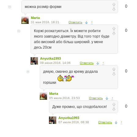
0
можна розмір форми
Marta
31 мая 2016, 18:21
Ответить
↑
0
Коржі розкатуються. Їх можете робити
якого завгодно діаметру. Від того торт буде
або високий або більш широкий. у мене
десь 20см
Anyutka1993
09 июня 2016, 14:06
Ответить
↑
0
дякую, смачно до крему додала
горішки
Marta
05 июля 2016, 23:53
Ответить
↑
0
Дуже прємно, що сподобалося!
Anyutka1993
07 июля 2016, 08:38
Ответить
↑