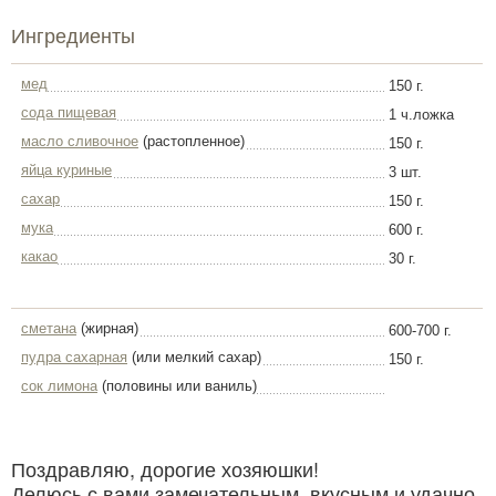
Ингредиенты
мед
150 г.
сода пищевая
1 ч.ложка
масло сливочное
(растопленное)
150 г.
яйца куриные
3 шт.
сахар
150 г.
мука
600 г.
какао
30 г.
сметана
(жирная)
600-700 г.
пудра сахарная
(или мелкий сахар)
150 г.
сок лимона
(половины или ваниль)
Поздравляю, дорогие хозяюшки!
Делюсь с вами замечательным, вкусным и удачно