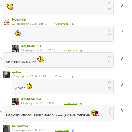
0
Koenigin
18 февраля 2016, 15:48
Ответить
0
Anyutka1993
21 февраля 2016, 22:49
Ответить
↑
0
смачний медівник
gutka
19 февраля 2016, 11:18
Ответить
0
Дякую!
Anyutka1993
21 февраля 2016, 22:49
Ответить
↑
0
малючку сподобався смаколик — це саме головне
Muroslava
19 февраля 2016, 12:50
Ответить