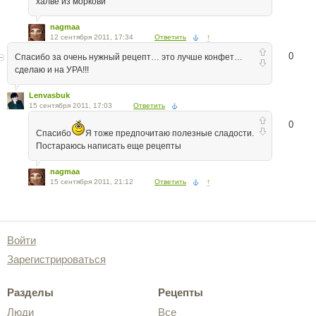
халве из моркови
nagmaa
12 сентября 2011, 17:34
Ответить
↑
0
Спасибо за очень нужный рецепт… это лучше конфет…
сделаю и на УРА!!!
Lenvasbuk
15 сентября 2011, 17:03
Ответить
0
Спасибо
Я тоже предпочитаю полезные сладости.
Постараюсь написать еще рецепты
nagmaa
15 сентября 2011, 21:12
Ответить
↑
Войти
Зарегистрироваться
Разделы
Рецепты
Люди
Все