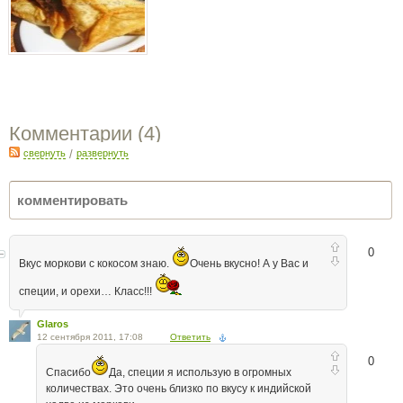
Комментарии (
4
)
свернуть
/
развернуть
0
Вкус моркови с кокосом знаю.
Очень вкусно! А у Вас и
специи, и орехи… Класс!!!
Glaros
12 сентября 2011, 17:08
Ответить
0
Спасибо
Да, специи я использую в огромных
количествах. Это очень близко по вкусу к индийской