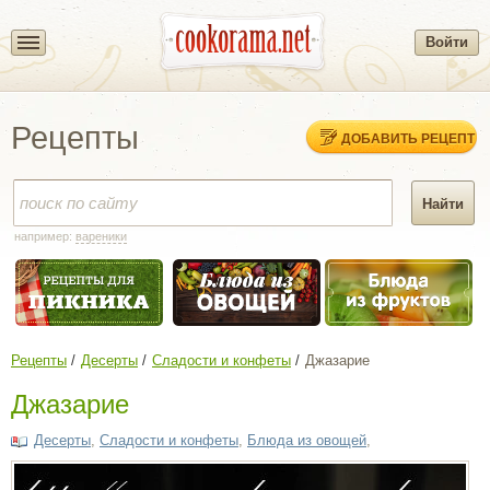
Войти
Рецепты
ДОБАВИТЬ РЕЦЕПТ
например:
вареники
Рецепты
Десерты
Сладости и конфеты
Джазарие
Джазарие
Десерты
,
Сладости и конфеты
,
Блюда из овощей
,