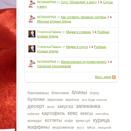
NONNAPINA
Соус "Искандер" к мясу
1
в
Соусы
к мясу
NONNAPINA
Как готовить ленивые голубцы
1
в
Мясные вторые блюда
TravkovaTatiana
Мидии в сливках
1
в
Рыбные
вторые блюда
TravkovaTatiana
Мидии в соусе
1
в
Рыбные
вторые блюда
NONNAPINA
Малосольные огурчики рецепт
1
в
Овощная консервация
Весь эфир
блины
баклажаны
блинчики
борщ
булочки
вареники
варенье
все буде смачно
десерт
запеканка
закуска
желе
кекс
картофель
кексы
кабачки
коктейль
курица
котлеты
конкурс
кофе
крем-суп
маффины
мороженое
мясо
мусс
овощной