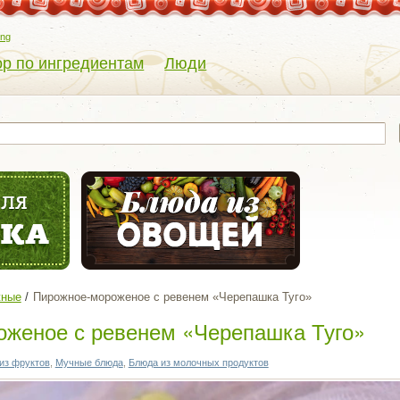
eng
р по ингредиентам
Люди
жные
Пирожное-мороженое с ревенем «Черепашка Туго»
женое с ревенем «Черепашка Туго»
из фруктов
,
Мучные блюда
,
Блюда из молочных продуктов