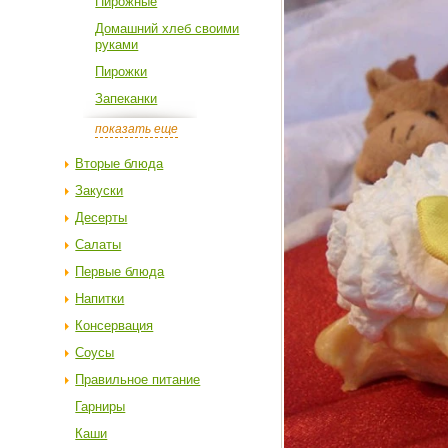
Пирожные
Домашний хлеб своими
руками
Пирожки
Запеканки
показать еще
Вторые блюда
Закуски
Десерты
Салаты
Первые блюда
Напитки
Консервация
Соусы
Правильное питание
Гарниры
Каши