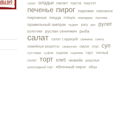
оладьи
омлет
паста
паштет
салат
пирог
печенье
пирожки
пирожное
пирожные
пицца
пляцок
помидоры
пончики
рулет
правильный завтрак
рагу
пудинг
рис
руслан сеничкин
рыба
рулетики
салат
салат с курицей
свинина
семга
суп
семейные рецепты
смузи
соус
смакуємо
сырник
тарт
теплый
суп-пюре
суфле
сырники
торт
хлеб
чизкейк
салат
шашлык
яблочный пирог
яйца
шоколадный торт