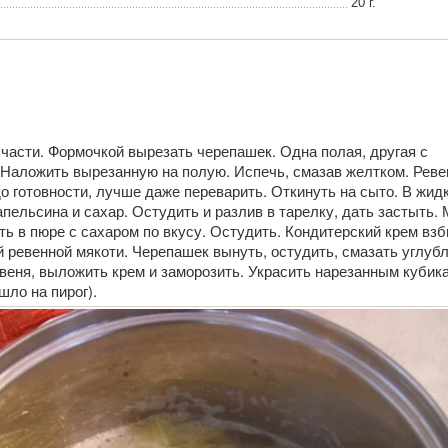
20 г.
 части. Формочкой вырезать черепашек. Одна полая, другая с
 Наложить вырезанную на полую. Испечь, смазав желтком. Реве
 до готовности, лучше даже переварить. Откинуть на сыто. В жид
апельсина и сахар. Остудить и разлив в тарелку, дать застыть.
ть в пюре с сахаром по вкусу. Остудить. Кондитерский крем взб
 ревенной мякоти. Черепашек вынуть, остудить, смазать углуб
веня, выложить крем и заморозить. Украсить нарезанным кубик
шло на пирог).