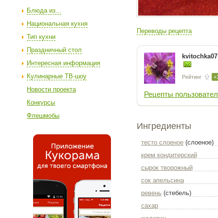
Блюда из...
Национальная кухня
Переводы рецепта
Тип кухни
Праздничный стол
kvitochka07
Интересная информация
Кулинарные ТВ-шоу
Рейтинг
+
Новости проекта
Рецепты пользовател
Конкурсы
Флешмобы
Ингредиенты
тесто слоеное
(слоеное)
крем кондитерский
сырок творожный
сок апельсина
ревень
(стебель)
сахар