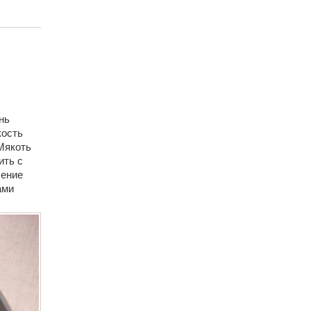
нь
кость
 Мякоть
ить с
ление
ами