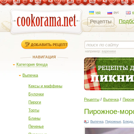
укр
рус
Подбо
Рецепты
ДОБАВИТЬ РЕЦЕПТ
например:
вареники
НАВИГАЦИЯ
Категория блюда
Выпечка
Кексы и маффины
Булочки
Рецепты
Выпечка
Пиро
Пироги
Пирожное-моро
Торты
Блины
Выпечка
,
Пирожные
,
Блюда 
Печенье