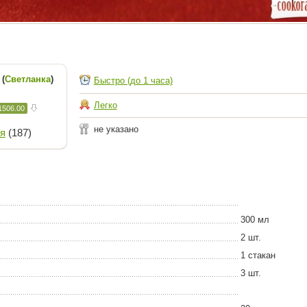
 (
Светланка
)
Быстро (до 1 часа)
Легко
1506.00
не указано
я
(187)
300 мл
2 шт.
1 стакан
3 шт.