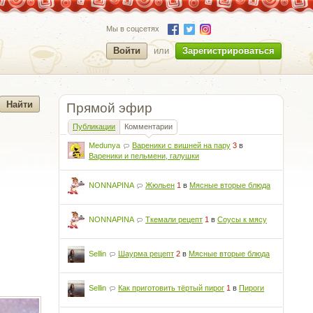
Мы в соцсетях
Войти
или
Зарегистрироваться
Прямой эфир
Публикации
Комментарии
Medunya
Вареники с вишней на пару
3
в
Вареники и пельмени, галушки
NONNAPINA
Жюльен
1
в
Мясные вторые блюда
NONNAPINA
Ткемали рецепт
1
в
Соусы к мясу
Sellin
Шаурма рецепт
2
в
Мясные вторые блюда
Sellin
Как приготовить тёртый пирог
1
в
Пироги