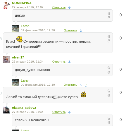
NONNAPINA
27 января 2016, 17:07
Ответить
0
дякую
Laran
09 февраля 2016, 12:30
Ответить
↑
0
Клас!
Суперовий рецептик — простий, легкий,
смачний і красивий!!!
olven17
27 января 2016, 21:34
Ответить
0
дякую, дуже приємно
Laran
09 февраля 2016, 12:30
Ответить
↑
0
Легкий та смачний десертик)))))Фото супер
oksana_sadova
27 января 2016, 21:45
Ответить
0
спасибі, Оксаночко!!!
Laran