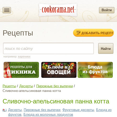
Войти
Рецепты
ДОБАВИТЬ РЕЦЕПТ
например:
вареники
Рецепты
Десерты
Пирожные без выпечки
Сливочно-апельсиновая панна котта
Сливочно-апельсиновая панна котта
Десерты
,
Пирожные без выпечки
,
Фруктовые десерты
,
Блюда из
фруктов
,
Блюда из молочных продуктов