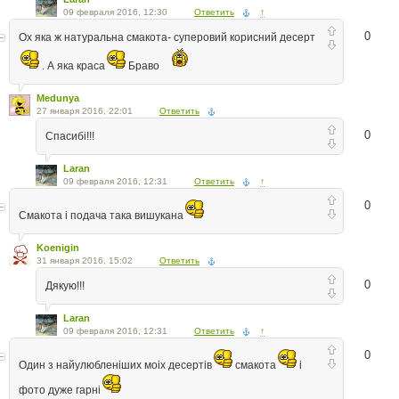
09 февраля 2016, 12:30
Ответить
↑
0
Ох яка ж натуральна смакота- суперовий корисний десерт
. А яка краса
Браво
Medunya
27 января 2016, 22:01
Ответить
0
Спасибі!!!
Laran
09 февраля 2016, 12:31
Ответить
↑
0
Смакота і подача така вишукана
Koenigin
31 января 2016, 15:02
Ответить
0
Дякую!!!
Laran
09 февраля 2016, 12:31
Ответить
↑
0
Один з найулюбленіших моіх десертів
смакота
і
фото дуже гарні