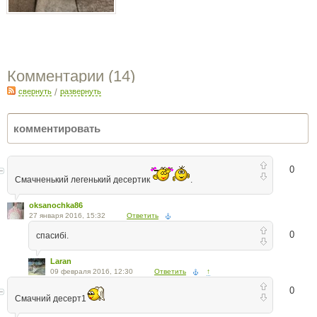
Комментарии (
14
)
свернуть
/
развернуть
0
Смачненький легенький десертик
.
oksanochka86
27 января 2016, 15:32
Ответить
0
спасибі.
Laran
09 февраля 2016, 12:30
Ответить
↑
0
Смачний десерт1