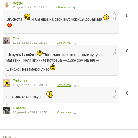
Dzyga
11 декабря 2012, 11:02
Ответить
0
Вкуснота!
Я бы еще на свой вкус корицы добавила.
Mila
11 декабря 2012, 15:10
Ответить
0
Штруделі люблю
Тісто листкове теж завжди купую в
магазині, коли виникає потреба — дуже зручна річ —
швидко і незаморочливо
Medunya
11 декабря 2012, 20:21
Ответить
0
наверно очень вкусно.
lubeetel
12 декабря 2012, 13:52
Ответить
Войти