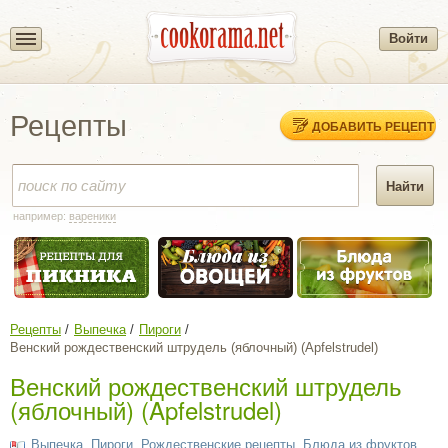
Войти
Рецепты
ДОБАВИТЬ РЕЦЕПТ
например:
вареники
Рецепты
Выпечка
Пироги
Венский рождественский штрудель (яблочный) (Apfelstrudel)
Венский рождественский штрудель
(яблочный) (Apfelstrudel)
Выпечка
,
Пироги
,
Рождественские рецепты
,
Блюда из фруктов
,