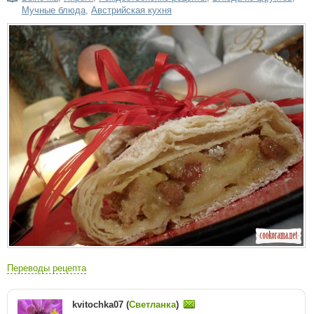
Мучные блюда
,
Австрийская кухня
Переводы рецепта
kvitochka07 (
Светланка
)