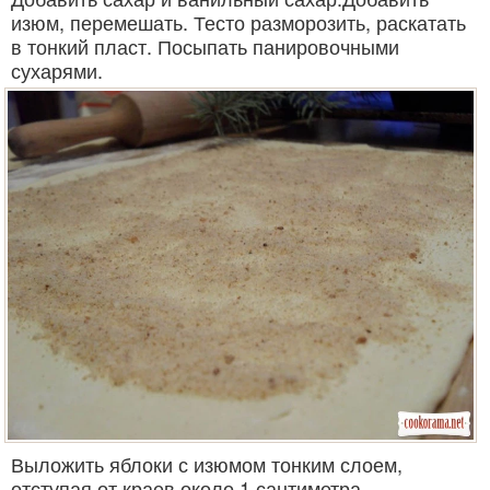
изюм, перемешать. Тесто разморозить, раскатать
в тонкий пласт. Посыпать панировочными
сухарями.
Выложить яблоки с изюмом тонким слоем,
отступая от краев около 1 сантиметра.