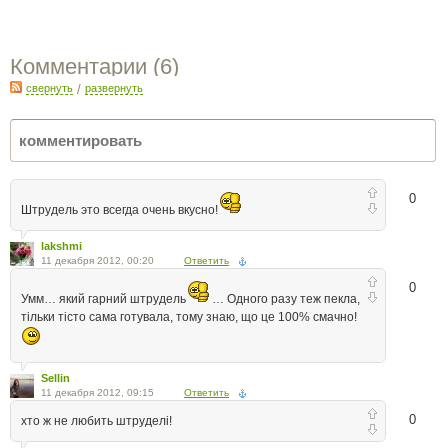
Комментарии (
6
)
свернуть
/
развернуть
0
Штрудель это всегда очень вкусно!
lakshmi
11 декабря 2012, 00:20
Ответить
0
Умм… який гарний штрудель
… Одного разу теж пекла,
тільки тісто сама готувала, тому знаю, що це 100% смачно!
Sellin
11 декабря 2012, 09:15
Ответить
0
хто ж не любить штруделі!