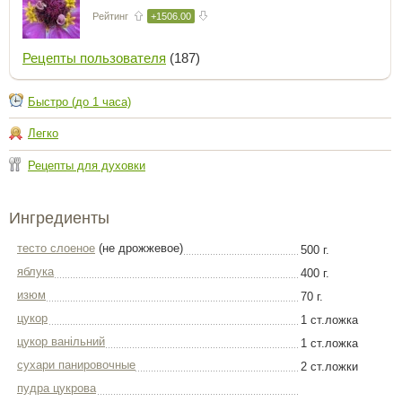
Рейтинг
+1506.00
Рецепты пользователя
(187)
Быстро (до 1 часа)
Легко
Рецепты для духовки
Ингредиенты
тесто слоеное
(не дрожжевое)
500 г.
яблука
400 г.
изюм
70 г.
цукор
1 ст.ложка
цукор ванільний
1 ст.ложка
сухари панировочные
2 ст.ложки
пудра цукрова