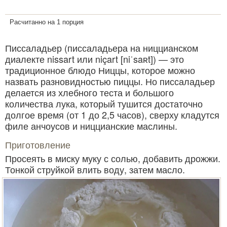
Расчитанно на 1 порция
Писсаладьер (писсаладьера на ниццианском
диалекте nissart или niçart [niˈsaʀt]) — это
традиционное блюдо Ниццы, которое можно
назвать разновидностью пиццы. Но писсаладьер
делается из хлебного теста и большого
количества лука, который тушится достаточно
долгое время (от 1 до 2,5 часов), сверху кладутся
филе анчоусов и ниццианские маслины.
Приготовление
Просеять в миску муку с солью, добавить дрожжи.
Тонкой струйкой влить воду, затем масло.