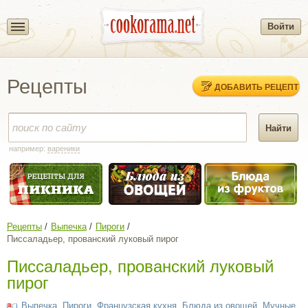
Войти
Рецепты
ДОБАВИТЬ РЕЦЕПТ
например:
вареники
Рецепты
Выпечка
Пироги
Писсаладьер, прованский луковый пирог
Писсаладьер, прованский луковый
пирог
Выпечка
,
Пироги
,
Французская кухня
,
Блюда из овощей
,
Мучные