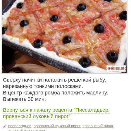
Сверху начинки положить решеткой рыбу,
нарезанную тонкими полосками.
В центр каждого ромба положить маслину.
Выпекать 30 мин.
Вернуться к началу рецепта "Писсаладьер,
прованский луковый пирог"
писсаладьер
,
прованский луковый пирог
,
прованский пирог
,