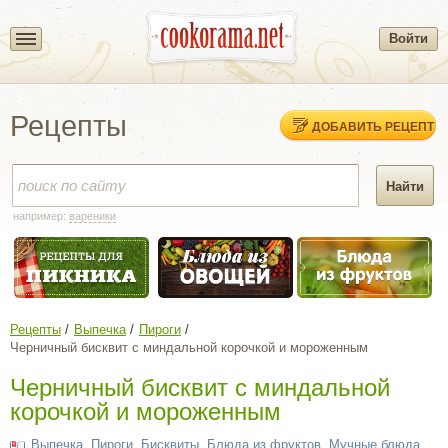
Войти
Рецепты
ДОБАВИТЬ РЕЦЕПТ
например:
вареники
Рецепты
Выпечка
Пироги
Черничный бисквит с миндальной корочкой и мороженным
Черничный бисквит с миндальной
корочкой и мороженным
Выпечка
,
Пироги
,
Бисквиты
,
Блюда из фруктов
,
Мучные блюда