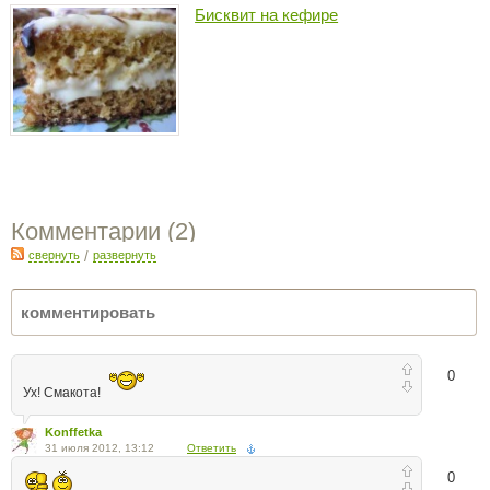
Бисквит на кефире
Комментарии (
2
)
свернуть
/
развернуть
0
Ух! Смакота!
Konffetka
31 июля 2012, 13:12
Ответить
0