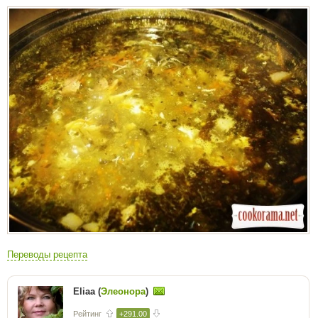
Переводы рецепта
Eliaa (
Элеонора
)
Рейтинг
+291.00