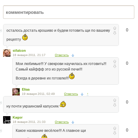
0
осталось достать крошиво и будем готовить щи по вашему
рецепту
stfalcon
18 января 2011, 21:17
Ответить
0
Мои любимые!!! У свекрови научилась их готовить!!!
Самый кайффф это из русской печи!!!
Всегда в деревне их готовлю!!!
Eliaa
19 января 2011, 02:49
Ответить
↑
0
ну почти украинский капусняк
Kagor
18 января 2011, 21:33
Ответить
0
Какое название весёлое!!! А главное щи