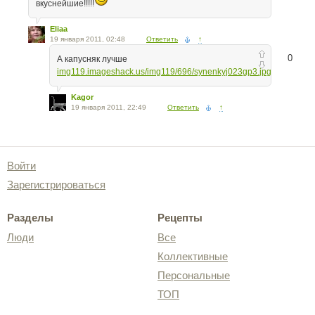
вкуснейшие!!!!!
Eliaa
19 января 2011, 02:48
Ответить
↑
0
А капусняк лучше
img119.imageshack.us/img119/696/synenkyj023gp3.jpg
Kagor
19 января 2011, 22:49
Ответить
↑
Войти
Зарегистрироваться
Разделы
Рецепты
Люди
Все
Коллективные
Персональные
ТОП