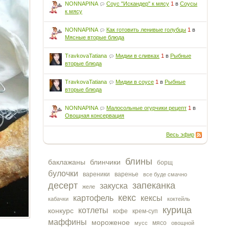
NONNAPINA
Соус "Искандер" к мясу
1
в
Соусы
к мясу
NONNAPINA
Как готовить ленивые голубцы
1
в
Мясные вторые блюда
TravkovaTatiana
Мидии в сливках
1
в
Рыбные
вторые блюда
TravkovaTatiana
Мидии в соусе
1
в
Рыбные
вторые блюда
NONNAPINA
Малосольные огурчики рецепт
1
в
Овощная консервация
Весь эфир
блины
баклажаны
блинчики
борщ
булочки
вареники
варенье
все буде смачно
десерт
запеканка
закуска
желе
кекс
картофель
кексы
кабачки
коктейль
курица
котлеты
конкурс
кофе
крем-суп
маффины
мороженое
мясо
мусс
овощной