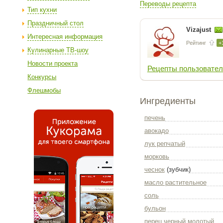
Переводы рецепта
Тип кухни
Праздничный стол
Vizajust
Интересная информация
Рейтинг
+
Кулинарные ТВ-шоу
Новости проекта
Рецепты пользовател
Конкурсы
Флешмобы
Ингредиенты
печень
авокадо
лук репчатый
морковь
чеснок
(зубчик)
масло растительное
соль
бульон
перец черный молотый