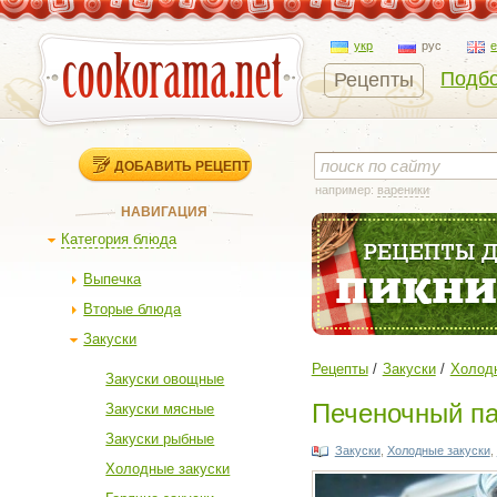
укр
рус
Подбо
Рецепты
ДОБАВИТЬ РЕЦЕПТ
например:
вареники
НАВИГАЦИЯ
Категория блюда
Выпечка
Вторые блюда
Закуски
Рецепты
Закуски
Холодн
Закуски овощные
Печеночный па
Закуски мясные
Закуски рыбные
Закуски
,
Холодные закуски
,
Холодные закуски