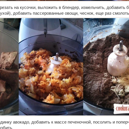
езать на кусочки, выложить в блендер, измельчить, добавить 
ухой), добавить пассерованные овощи, чеснок, еще раз смолоть
инку авокадо, добавить к массе печеночной, посолить и попер
взбить.