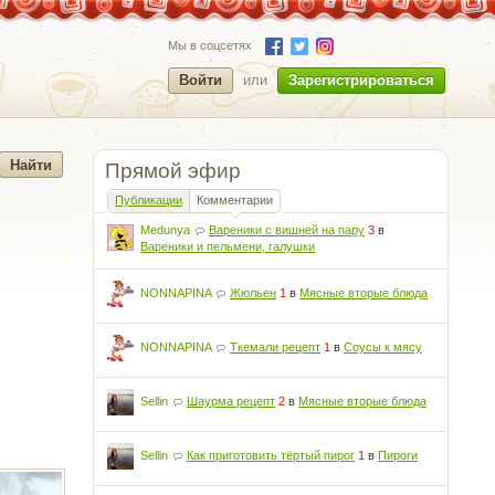
Мы в соцсетях
Войти
или
Зарегистрироваться
Прямой эфир
Публикации
Комментарии
Medunya
Вареники с вишней на пару
3
в
Вареники и пельмени, галушки
NONNAPINA
Жюльен
1
в
Мясные вторые блюда
NONNAPINA
Ткемали рецепт
1
в
Соусы к мясу
Sellin
Шаурма рецепт
2
в
Мясные вторые блюда
Sellin
Как приготовить тёртый пирог
1
в
Пироги