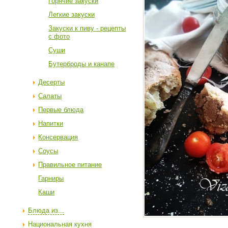
Горячие закуски
Легкие закуски
Закуски к пиву - рецепты
с фото
Суши
Бутерброды и канапе
Десерты
Салаты
Первые блюда
Напитки
Консервация
Соусы
Правильное питание
Гарниры
Каши
Блюда из...
Национальная кухня