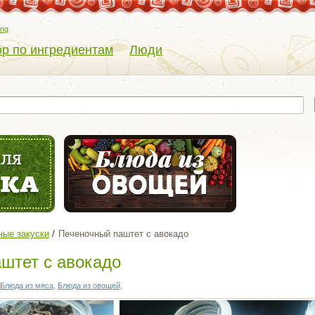
eng
р по ингредиентам
Люди
ые закуски
Печеночный паштет с авокадо
штет с авокадо
Блюда из мяса
,
Блюда из овощей
,