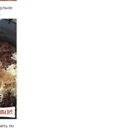
бульон
.
чить по