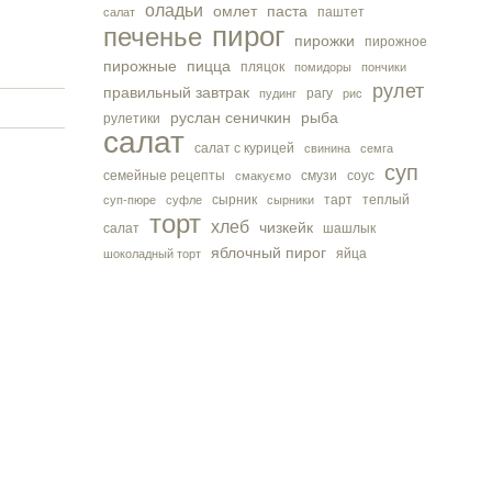
оладьи
омлет
паста
паштет
салат
пирог
печенье
пирожки
пирожное
пирожные
пицца
пляцок
помидоры
пончики
рулет
правильный завтрак
рагу
пудинг
рис
руслан сеничкин
рыба
рулетики
салат
салат с курицей
свинина
семга
суп
семейные рецепты
смузи
соус
смакуємо
сырник
тарт
теплый
суп-пюре
суфле
сырники
торт
хлеб
чизкейк
салат
шашлык
яблочный пирог
яйца
шоколадный торт