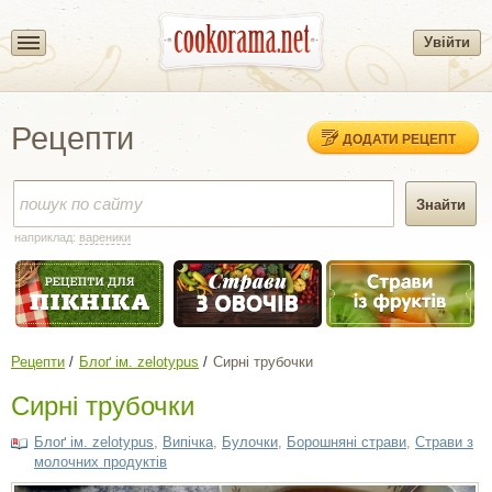
Увійти
Рецепти
ДОДАТИ РЕЦЕПТ
наприклад:
вареники
Рецепти
Блоґ ім. zelotypus
Сирні трубочки
Сирні трубочки
Блоґ ім. zelotypus
,
Випічка
,
Булочки
,
Борошняні страви
,
Страви з
молочних продуктів