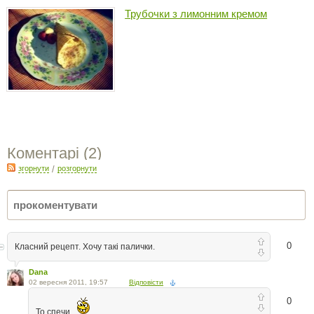
Трубочки з лимонним кремом
Коментарі (
2
)
згорнути
/
розгорнути
0
Класний рецепт. Хочу такі палички.
Dana
02 вересня 2011, 19:57
Відповісти
0
То спечи...