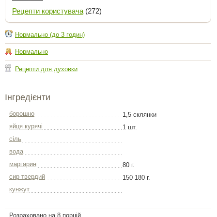
Рецепти користувача
(272)
Нормально (до 3 годин)
Нормально
Рецепти для духовки
Інгредієнти
борошно
1,5 склянки
яйця курячі
1 шт.
сіль
вода
маргарин
80 г.
сир твердий
150-180 г.
кунжут
Розраховано на 8 порцій