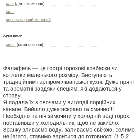
олія
(для смаження)
сіль
перець чорний мелений
Крім того
овочі
(свіжі сезонні)
Фалафель — це гострі горохові ковбаски чи
котлетки маленького розміру. Виступають
традиційним гарніром ліванської кухні. Дуже пряні
та ароматні завдяки спеціям, які додаються у
страву.
Я подала їх з овочами у виглядіі порційних
канапе. Вийшло дуже яскраво та смачно!!!
Необхідно на ніч замочити у холодній воді горох,
поставивши у холодильник, щоб не закисло.
Зранку зливаємо воду, заливаємо свіжою, солимо
небагато, ставимо варитися до готовності (1.5-2