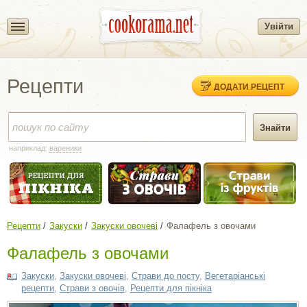
Увійти
Рецепти
ДОДАТИ РЕЦЕПТ
наприклад:
вареники
Рецепти
Закуски
Закуски овочеві
Фалафель з овочами
Фалафель з овочами
Закуски
,
Закуски овочеві
,
Страви до посту
,
Вегетаріанські
рецепти
,
Страви з овочів
,
Рецепти для пікніка