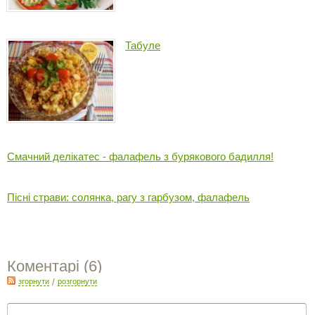
Табуле
Смачний делікатес - фалафель з бурякового бадилля!
Пісні страви: солянка, рагу з гарбузом, фалафель
Коментарі (
6
)
згорнути
/
розгорнути