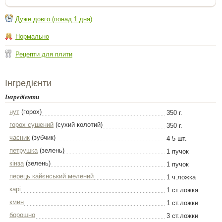
Дуже довго (понад 1 дня)
Нормально
Рецепти для плити
Інгредієнти
Інгредієнти
нут
(горох)
350 г.
горох сушений
(сухий колотий)
350 г.
часник
(зубчик)
4-5 шт.
петрушка
(зелень)
1 пучок
кінза
(зелень)
1 пучок
перець кайєнський мелений
1 ч.ложка
карі
1 ст.ложка
кмин
1 ст.ложки
борошно
3 ст.ложки