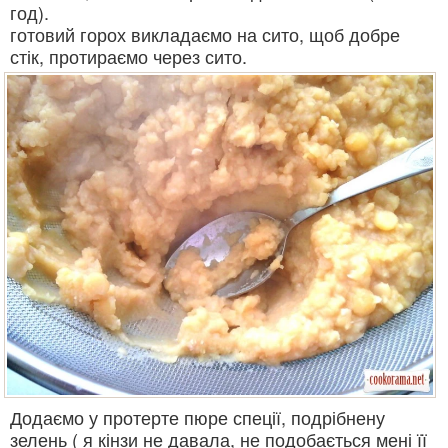
год).
готовий горох викладаємо на сито, щоб добре
стік, протираємо через сито.
Додаємо у протерте пюре спеції, подрібнену
зелень ( я кінзи не давала, не подобається мені її