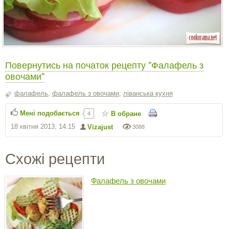
Повернутись на початок рецепту "Фалафель з
овочами"
фалафель
,
фалафель з овочами
,
ліванська кухня
Мені подобається
В обране
4
18 квітня 2013, 14:15
Vizajust
3088
Схожі рецепти
Фалафель з овочами