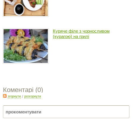
Куряче філе з чорносливом
(курагою) на грилі
Коментарі (
0
)
згорнути
/
розгорнути