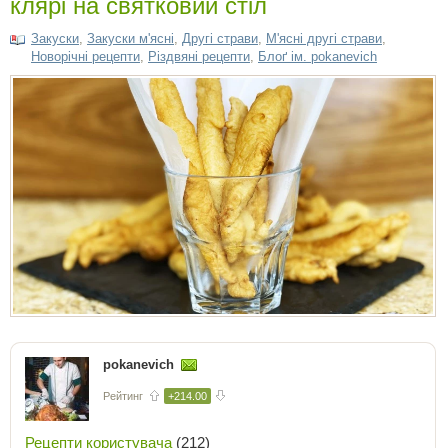
клярі на святковий стіл
Закуски
,
Закуски м'ясні
,
Другі страви
,
М'ясні другі страви
,
Новорічні рецепти
,
Різдвяні рецепти
,
Блоґ ім. pokanevich
pokanevich
Рейтинг
+214.00
Рецепти користувача
(212)