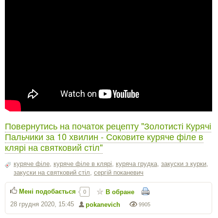
Повернутись на початок рецепту "Золотисті Курячі
Пальчики за 10 хвилин - Соковите куряче філе в
клярі на святковий стіл"
куряче філе
,
куряче філе в клярі
,
куряча грудка
,
закуски з курки
,
закуски на святковий стіл
,
сергiй поканевич
Мені подобається
В обране
0
28 грудня 2020, 15:45
pokanevich
9905