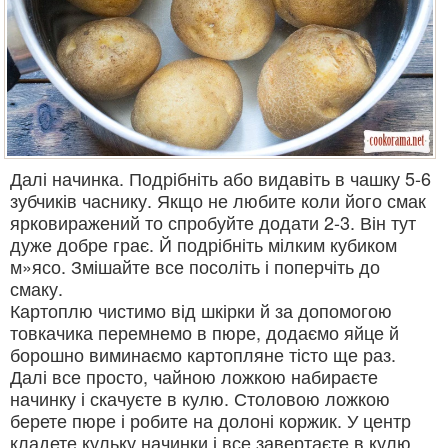
Далі начинка. Подрібніть або видавіть в чашку 5-6
зубчиків часнику. Якщо не любите коли його смак
ярковиражений то спробуйте додати 2-3. Він тут
дуже добре грає. Й подрібніть мілким кубиком
м»ясо. Змішайте все посоліть і поперчіть до
смаку.
Картоплю чистимо від шкірки й за допомогою
товкачика перемнемо в пюре, додаємо яйце й
борошно виминаємо картопляне тісто ще раз.
Далі все просто, чайною ложкою набираєте
начинку і скачуєте в кулю. Столовою ложкою
берете пюре і робите на долоні коржик. У центр
кладете кульку начинки і все завертаєте в кулю.