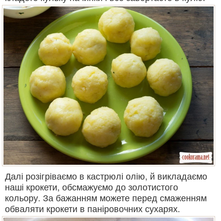
Далі розігріваємо в кастрюлі олію, й викладаємо
наші крокети, обсмажуємо до золотистого
кольору. За бажанням можете перед смаженням
обваляти крокети в паніровочних сухарях.