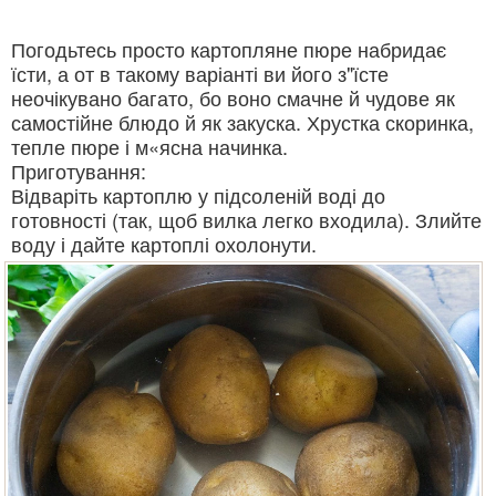
Погодьтесь просто картопляне пюре набридає
їсти, а от в такому варіанті ви його з"їсте
неочікувано багато, бо воно смачне й чудове як
самостійне блюдо й як закуска. Хрустка скоринка,
тепле пюре і м«ясна начинка.
Приготування:
Відваріть картоплю у підсоленій воді до
готовності (так, щоб вилка легко входила). Злийте
воду і дайте картоплі охолонути.