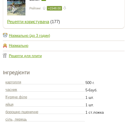
Рейтинг
+1548.00
Рецепти користувача
(177)
Нормально (до 3 годин)
Нормально
Рецепти для плити
Інгредієнти
картопля
500 г.
часник
5-6зуб.
Куряче філе
1 шт.
яйця
1 шт.
борошно пшеничне
1 ст.ложка
сіль, перець