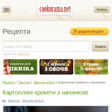
Увійти
Рецепти
ДОДАТИ РЕЦЕПТ
наприклад:
вареники
Рецепти
Закуски
Закуски м'ясні
Картопляні крокети з начинкою
Картопляні крокети з начинкою
Закуски
,
Закуски м'ясні
,