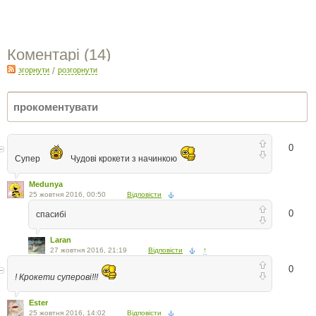
Коментарі (
14
)
згорнути
/
розгорнути
0
Супер
Чудові крокети з начинкою
Medunya
25 жовтня 2016, 00:50
Відповісти
0
спасибі
Laran
27 жовтня 2016, 21:19
Відповісти
↑
0
! Крокети суперові!!!
Ester
25 жовтня 2016, 14:02
Відповісти