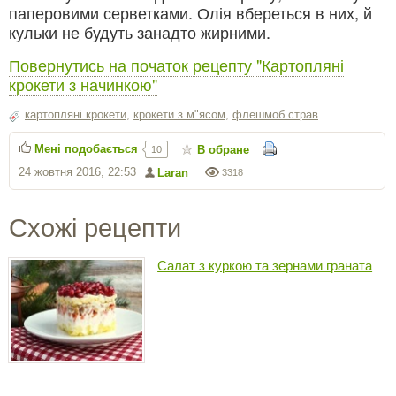
паперовими серветками. Олія вбереться в них, й
кульки не будуть занадто жирними.
Повернутись на початок рецепту "Картопляні
крокети з начинкою"
картопляні крокети
,
крокети з м"ясом
,
флешмоб страв
Мені подобається
В обране
10
24 жовтня 2016, 22:53
Laran
3318
Схожі рецепти
Салат з куркою та зернами граната