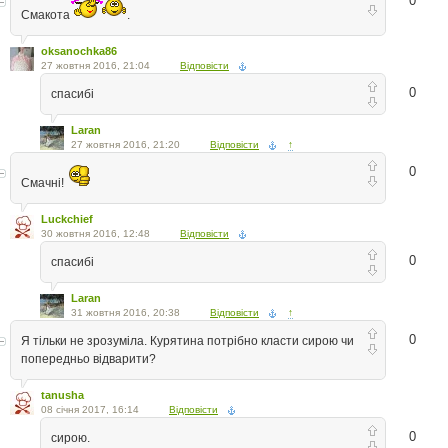
0
Смакота
.
oksanochka86
27 жовтня 2016, 21:04
Відповісти
0
спасибі
Laran
27 жовтня 2016, 21:20
Відповісти
↑
0
Смачні!
Luckchief
30 жовтня 2016, 12:48
Відповісти
0
спасибі
Laran
31 жовтня 2016, 20:38
Відповісти
↑
0
Я тільки не зрозуміла. Курятина потрібно класти сирою чи
попередньо відварити?
tanusha
08 січня 2017, 16:14
Відповісти
0
сирою.