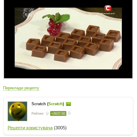
Переклади рецепту
Scratch (
Scratch
)
Рейтинг
+3637.00
Рецепти користувача
(3005)