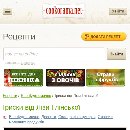
Увійти
Рецепти
ДОДАТИ РЕЦЕПТ
наприклад:
вареники
Рецепти
Все буде смачно
Іриски від Лізи Глінської
Іриски від Лізи Глінської
Все буде смачно
,
Десерти
,
Солодощі та цукерки
,
Страви з
молочних продуктів