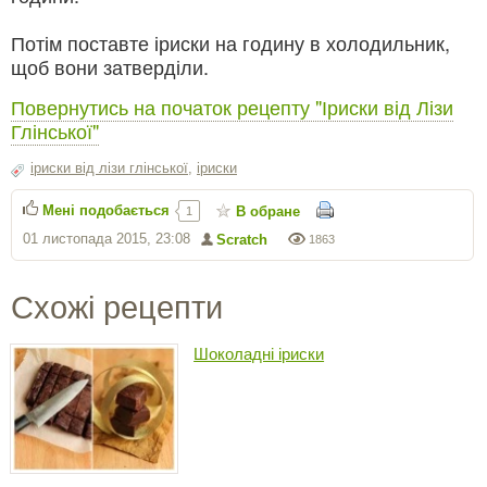
Потім поставте іриски на годину в холодильник,
щоб вони затверділи.
Повернутись на початок рецепту "Іриски від Лізи
Глінської"
іриски від лізи глінської
,
іриски
Мені подобається
В обране
1
01 листопада 2015, 23:08
Scratch
1863
Схожі рецепти
Шоколадні іриски