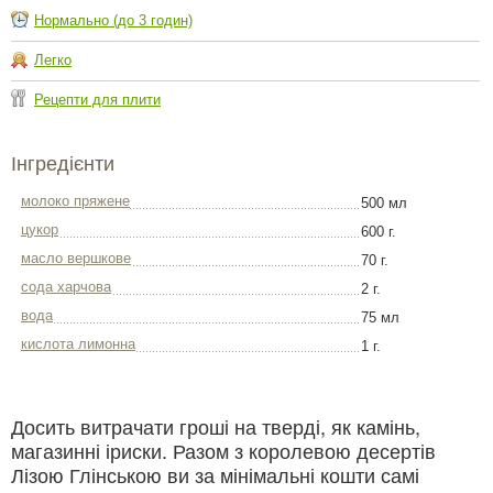
Нормально (до 3 годин)
Легко
Рецепти для плити
Інгредієнти
молоко пряжене
500 мл
цукор
600 г.
масло вершкове
70 г.
сода харчова
2 г.
вода
75 мл
кислота лимонна
1 г.
Досить витрачати гроші на тверді, як камінь,
магазинні іриски. Разом з королевою десертів
Лізою Глінською ви за мінімальні кошти самі