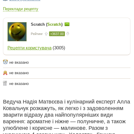
Переклади рецепту
Scratch (
Scratch
)
Рейтинг
+3637.00
Рецепти користувача
(3005)
не вказано
не вказано
не вказано
Ведуча Надія Матвєєва і кулінарний експерт Алла
Ковальчук розкажуть, як легко і з задоволенням
зварити відразу два найпопулярніших види
варення: ароматне і ніжне — полуничне, а також
улюблене і корисне — малинове. Разом з