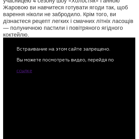
учасницею 4 сезону шоу «Холостяк» Ганною
Жаровою ви навчитеся готувати ягоди так, щоб
варення ніколи не забродило. Крім того, ви
дізнаєтеся рецепт легких і смачних літніх ласощів
— полуничною пастили і повітряного ягідного
коктейлю.