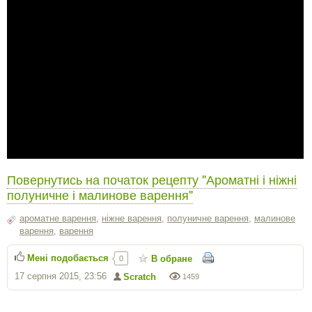
Повернутись на початок рецепту "Ароматні і ніжні
полуничне і малинове варення"
ароматне варення
,
ніжне варення
,
полуничне варення
,
малинове
варення
,
варення
Мені подобається
В обране
0
17 серпня 2015, 23:56
Scratch
1459