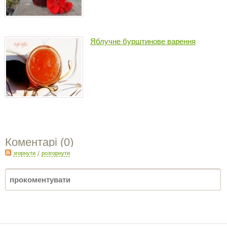
Яблучне бурштинове варення
Коментарі (
0
)
згорнути
/
розгорнути