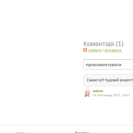
Коментарі (
1
)
згорнути
/
розгорнути
Смакота!!! Чудовий рецепт!!
sakura
13 листопада 2017, 19:01