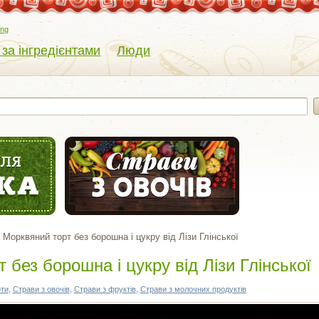
eng
 за інгредієнтами
Люди
Морквяний торт без борошна і цукру від Лізи Глінської
 без борошна і цукру від Лізи Глінської
рти
,
Страви з овочів
,
Страви з фруктів
,
Страви з молочних продуктів