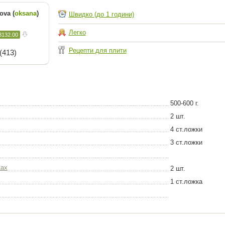
ova (
oksana
)
Швидко (до 1 години)
Легко
3132.00
Рецепти для плити
(413)
500-600 г.
2 шт.
4 ст.ложки
3 ст.ложки
ках
2 шт.
1 ст.ложка