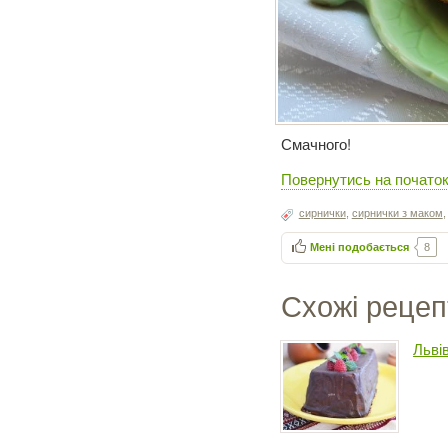
Смачного!
Повернутись на початок
сирнички
,
сирнички з маком
Мені подобається
8
Схожі рецеп
Льві