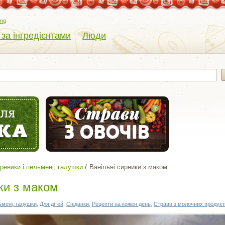
eng
 за інгредієнтами
Люди
реники і пельмені, галушки
Ванільні сирники з маком
ки з маком
ьмені, галушки
,
Для дітей
,
Сніданки
,
Рецепти на кожен день
,
Страви з молочних продукт