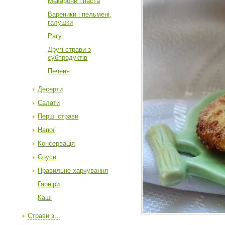
Макарони і паста
Вареники і пельмені,
галушки
Рагу
Другі страви з
субпродуктів
Печеня
Десерти
Салати
Перші страви
Напої
Консервація
Соуси
Правильне харчування
Гарніри
Каші
Страви з...