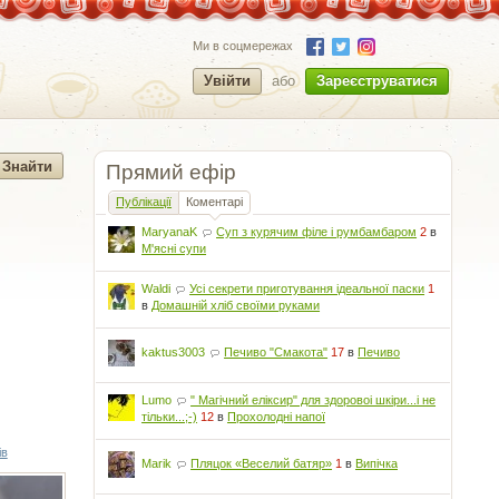
Ми в соцмережах
Увійти
або
Зареєструватися
Прямий ефір
Публікації
Коментарі
MaryanaK
Суп з курячим філе і румбамбаром
2
в
М'ясні супи
Waldi
Усі секрети приготування ідеальної паски
1
в
Домашній хліб своїми руками
kaktus3003
Печиво "Смакота"
17
в
Печиво
Lumo
" Магічний еліксир" для здоровоі шкіри...і не
тільки...;-)
12
в
Прохолодні напої
ів
Marik
Пляцок «Веселий батяр»
1
в
Випічка