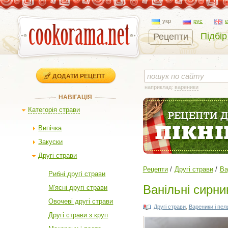
укр
рус
Підбір
Рецепти
ДОДАТИ РЕЦЕПТ
наприклад:
вареники
НАВІГАЦІЯ
Категорія страви
Випічка
Закуски
Другі страви
Рецепти
Другі страви
Ва
Рибні другі страви
Ванільні сирни
М'ясні другі страви
Овочеві другі страви
Другі страви
,
Вареники і пел
Другі страви з круп