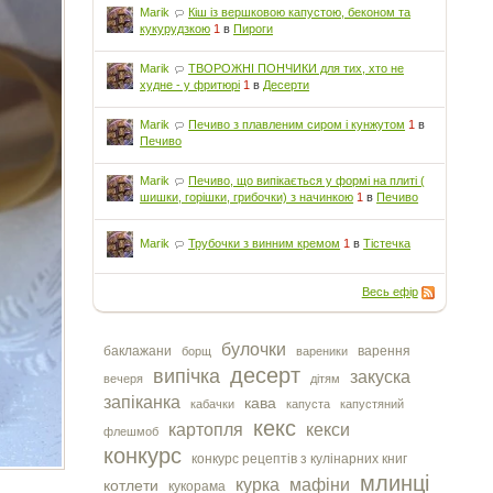
Marik
Кіш із вершковою капустою, беконом та
кукурудзкою
1
в
Пироги
Marik
ТВОРОЖНІ ПОНЧИКИ для тих, хто не
худне - у фритюрі
1
в
Десерти
Marik
Печиво з плавленим сиром і кунжутом
1
в
Печиво
Marik
Печиво, що випікається у формі на плиті (
шишки, горішки, грибочки) з начинкою
1
в
Печиво
Marik
Трубочки з винним кремом
1
в
Тістечка
Весь ефір
булочки
баклажани
варення
борщ
вареники
десерт
випічка
закуска
вечеря
дітям
запіканка
кава
кабачки
капуста
капустяний
кекс
картопля
кекси
флешмоб
конкурс
конкурс рецептів з кулінарних книг
млинці
курка
мафіни
котлети
кукорама