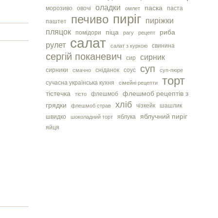
оладки
паска
морозиво
овочі
паста
омлет
пиріг
печиво
пиріжки
паштет
пляцок
піца
риба
помідори
рагу
рецепт
салат
рулет
свинина
салат з куркою
сергiй поканевич
сирник
сир
суп
сирники
сніданок
соус
смачно
суп-пюре
торт
сучасна українська кухня
сімейні рецепти
тістечка
флешмоб рецептів з
флешмоб
тісто
хліб
грядки
чізкейк
шашлик
флешмоб страв
яблучний пиріг
швидко
яблука
шоколадний торт
яйця