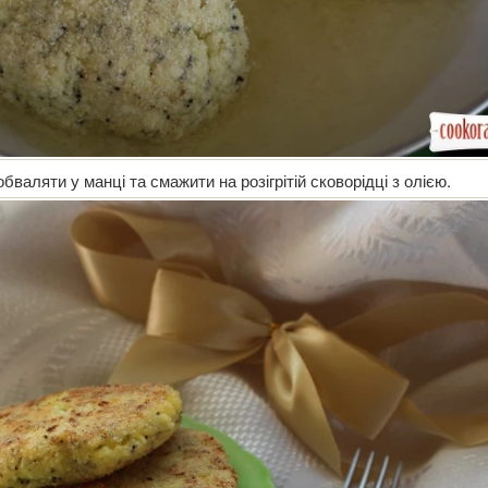
валяти у манці та смажити на розігрітій сковорідці з олією.