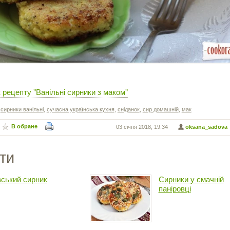
 рецепту "Ванільні сирники з маком"
,
сирники ванільні
,
сучасна українська кухня
,
сніданок
,
сир домашній
,
мак
В обране
03 січня 2018, 19:34
oksana_sadova
ти
вський сирник
Сирники у смачній
паніровці