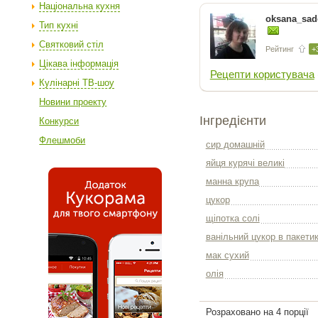
Національна кухня
oksana_sad
Тип кухні
Святковий стіл
Рейтинг
+
Цікава інформація
Рецепти користувача
Кулінарні ТВ-шоу
Новини проекту
Інгредієнти
Конкурси
Флешмоби
cир домашній
яйця курячі великі
манна крупа
цукор
щіпотка солі
ванільний цукор в пакети
мак сухий
олія
Розраховано на 4 порції