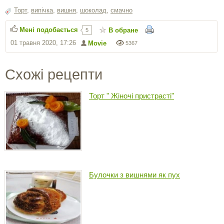
Торт
,
випічка
,
вишня
,
шоколад
,
смачно
Мені подобається
В обране
5
01 травня 2020, 17:26
Movie
5367
Схожі рецепти
Торт " Жіночі пристрасті"
Булочки з вишнями як пух