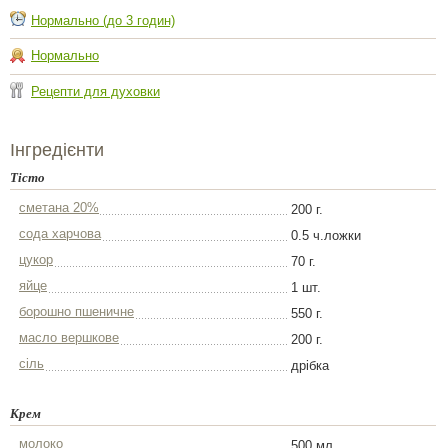
Нормально (до 3 годин)
Нормально
Рецепти для духовки
Інгредієнти
Тісто
сметана 20%
200 г.
сода харчова
0.5 ч.ложки
цукор
70 г.
яйце
1 шт.
борошно пшеничне
550 г.
масло вершкове
200 г.
сіль
дрібка
Крем
молоко
500 мл