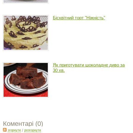
Бісквітний торт "Ніжність"
Як приготувати шоколадне диво за
30 хв.
Коментарі (
0
)
згорнути
/
розгорнути