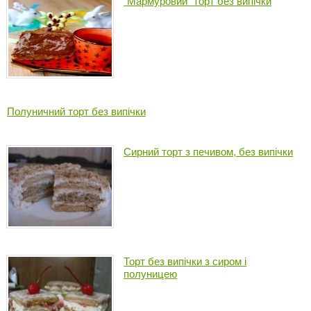
"Мармуровий" торт без випічки
Полуничний торт без випічки
Сирний торт з печивом, без випічки
Торт без випічки з сиром і
полуницею