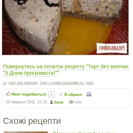
Повернутись на початок рецепту "Торт без випічки
"З Днем програміста!""
торт без випічки
,
торт з днем програміста
,
торт
Мені подобається
В обране
6
03 березня 2011, 21:15
ilona
2826
Схожі рецепти