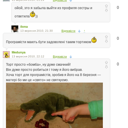
0
ойой, это я забыла выйти из профиля сестры и
ответила
))
ilona
13 вересня 2010, 21:30
Відповісти
↑
0
Програмісти мають бути задоволені таким тортиком
Medunya
13 вересня 2010, 22:12
Відповісти
0
Торт просто «бомба», ну дуже смачний!
Він дуже просто робиться і тому я його вибрав.
Хоча торт для програмістів, зробив я його на 8 березня —
матері бо ми це «свято» не святкуємо.