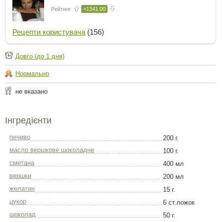
Рейтинг
+1341.00
Рецепти користувача
(156)
Довго (до 1 дня)
Нормально
не вказано
Інгредієнти
печиво
200 г.
масло вершкове шоколадне
100 г.
сметана
400 мл
вершки
200 мл
желатин
15 г.
цукор
6 ст.ложок
шоколад
50 г.