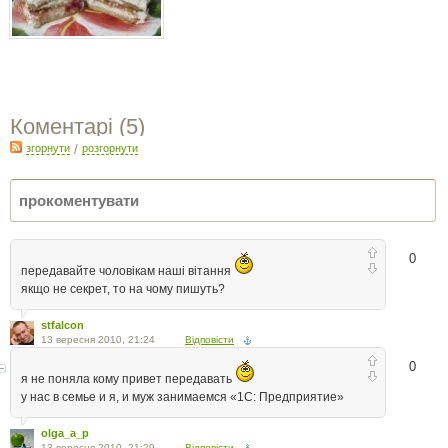
Коментарі (
5
)
згорнути
/
розгорнути
0
передавайте чоловікам наші вітання
якщо не секрет, то на чому пишуть?
stfalcon
13 вересня 2010, 21:24
Відповісти
0
я не поняла кому привет передавать
у нас в семье и я, и муж занимаемся «1С: Предприятие»
olga_a_p
13 вересня 2010, 21:29
Відповісти