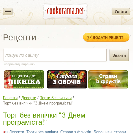
Увійти
Рецепти
ДОДАТИ РЕЦЕПТ
наприклад:
вареники
Рецепти
Десерти
Торти без випічки
Торт без випічки "З Днем програміста!"
Торт без випічки "З Днем
програміста!"
Десерти
,
Торти без випічки
,
Страви з фруктів
,
Борошняні страви
,