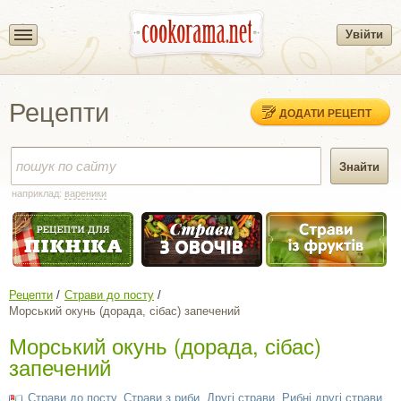
Увійти
Рецепти
ДОДАТИ РЕЦЕПТ
наприклад:
вареники
Рецепти
Страви до посту
Морський окунь (дорада, сібас) запечений
Морський окунь (дорада, сібас)
запечений
Страви до посту
,
Страви з риби
,
Другі страви
,
Рибні другі страви
,