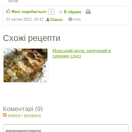
окунь
Мені подобається
В обране
8
01 квітня 2012, 20:42
Glaros
2250
Схожі рецепти
Морський окунь запечений в
сирному соусі
Коментарі (
9
)
згорнути
/
розгорнути