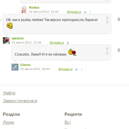
Rodira
02 квітня 2012, 23:46
Відповісти
↑
0
Ой, как я рыбку люблю! Так вкусно преподнесла Лариса!
lakshmi
01 квітня 2012, 22:48
Відповісти
0
Спасибо, Лика!!! И я ее обожаю.
Glaros
02 квітня 2012, 20:44
Відповісти
↑
Увійти
Зареєструватися
Розділи
Рецепти
Люди
Всі