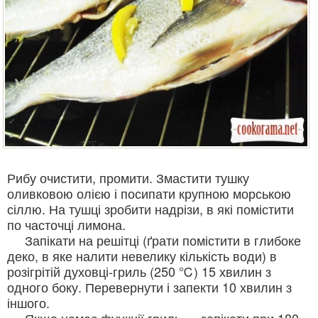
Рибу очистити, промити. Змастити тушку
оливковою олією і посипати крупною морською
сіллю. На тушці зробити надрізи, в які помістити
по часточці лимона.
Запікати на решітці (ґрати помістити в глибоке
деко, в яке налити невелику кількість води) в
розігрітій духовці-гриль (250 ℃) 15 хвилин з
одного боку. Перевернути і запекти 10 хвилин з
іншого.
Якщо немає функції гриль — запікати при 180