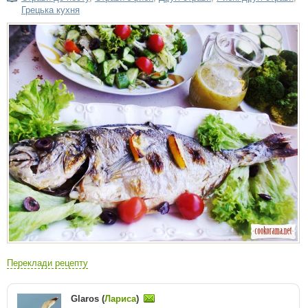
Грецька кухня
Переклади рецепту
Glaros (
Лариса
)