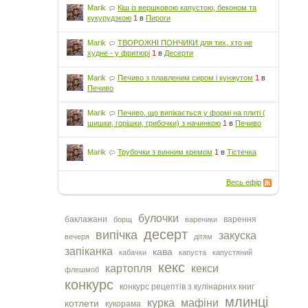
Marik
Кіш із вершковою капустою, беконом та
кукурудзкою
1
в
Пироги
Marik
ТВОРОЖНІ ПОНЧИКИ для тих, хто не
худне - у фритюрі
1
в
Десерти
Marik
Печиво з плавленим сиром і кунжутом
1
в
Печиво
Marik
Печиво, що випікається у формі на плиті (
шишки, горішки, грибочки) з начинкою
1
в
Печиво
Marik
Трубочки з винним кремом
1
в
Тістечка
Весь ефір
булочки
баклажани
варення
борщ
вареники
десерт
випічка
закуска
вечеря
дітям
запіканка
кава
кабачки
капуста
капустяний
кекс
картопля
кекси
флешмоб
конкурс
конкурс рецептів з кулінарних книг
млинці
курка
мафіни
котлети
кукорама