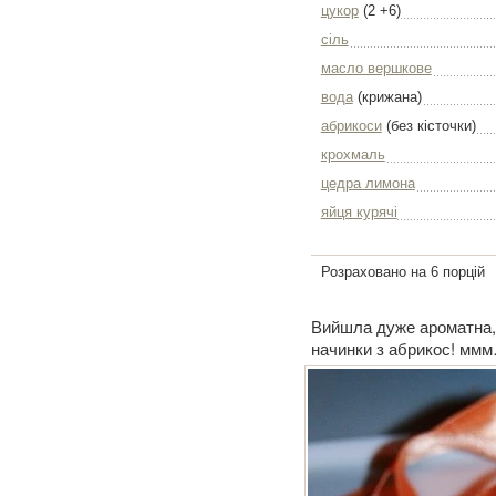
цукор
(2 +6)
сіль
масло вершкове
вода
(крижана)
абрикоси
(без кісточки)
крохмаль
цедра лимона
яйця курячі
Розраховано на 6 порцій
Вийшла дуже ароматна, н
начинки з абрикос! мм