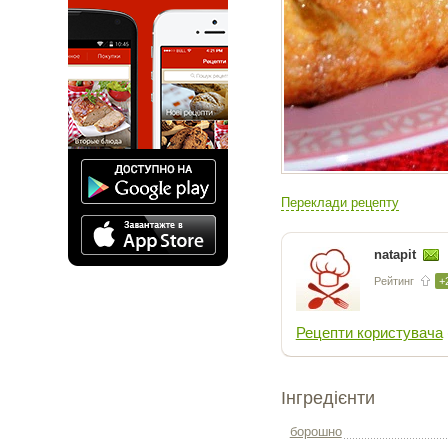
Переклади рецепту
natapit
Рейтинг
+
Рецепти користувача
Інгредієнти
борошно