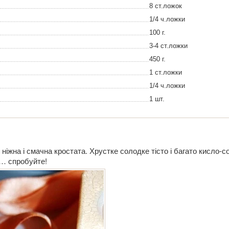
8 ст.ложок
1/4 ч.ложки
100 г.
3-4 ст.ложки
450 г.
1 ст.ложки
1/4 ч.ложки
1 шт.
іжна і смачна кростата. Хрустке солодке тісто і багато кисло-с
м… спробуйте!