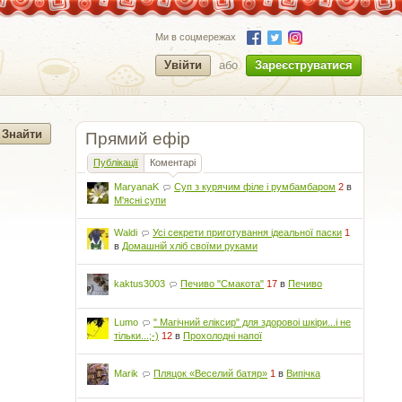
Ми в соцмережах
Увійти
або
Зареєструватися
Прямий ефір
Публікації
Коментарі
MaryanaK
Суп з курячим філе і румбамбаром
2
в
М'ясні супи
Waldi
Усі секрети приготування ідеальної паски
1
в
Домашній хліб своїми руками
kaktus3003
Печиво "Смакота"
17
в
Печиво
Lumo
" Магічний еліксир" для здоровоі шкіри...і не
тільки...;-)
12
в
Прохолодні напої
Marik
Пляцок «Веселий батяр»
1
в
Випічка