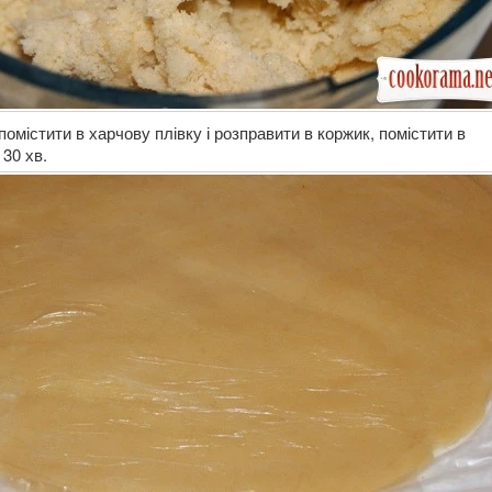
помістити в харчову плівку і розправити в коржик, помістити в
30 хв.