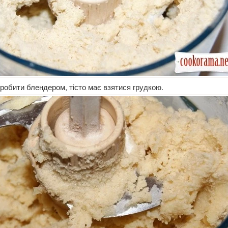
пробити блендером, тісто має взятися грудкою.