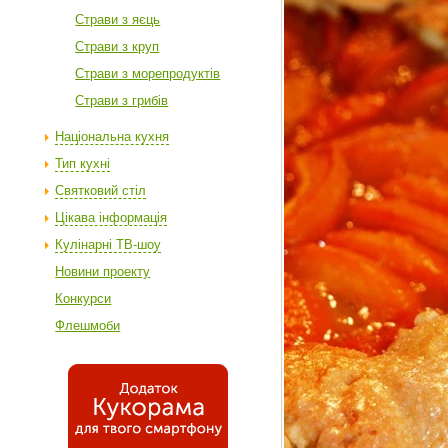
Cтрави з яєць
Страви з круп
Страви з морепродуктів
Страви з грибів
Національна кухня
Тип кухні
Святковий стіл
Цікава інформація
Кулінарні ТВ-шоу
Новини проекту
Конкурси
Флешмоби