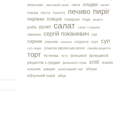
оладки
морозиво
овочі
овочевий салат
омлет
пиріг
печиво
паска
паста
паштет
пиріжки
пляцок
піца
помідори
рецепт
салат
рулет
риба
салат з куркою
сергiй поканевич
свинина
сир
суп
сирник
сирники
сніданок
соус
смачно
сучасна українська кухня
суп-пюре
сімейні рецепти
торт
тістечка
флешмоб
флешмоб
тісто
хліб
рецептів з грядки
чізкейк
флешмоб страв
шашлик
швидко
яблука
шоколадний торт
яблучний пиріг
яйця