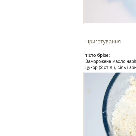
Приготування
тісто брізе:
Заморожене масло наріз
цукор (2 ст.л.), сіль і з