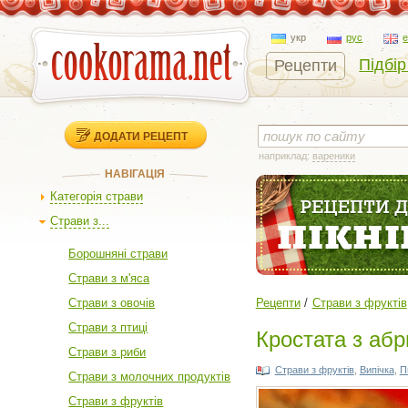
укр
рус
Підбір
Рецепти
ДОДАТИ РЕЦЕПТ
наприклад:
вареники
НАВІГАЦІЯ
Категорія страви
Страви з...
Борошняні страви
Страви з м'яса
Страви з овочів
Рецепти
Страви з фруктів
Страви з птиці
Кростата з аб
Страви з риби
Страви з фруктів
,
Випічка
,
П
Страви з молочних продуктів
Страви з фруктів