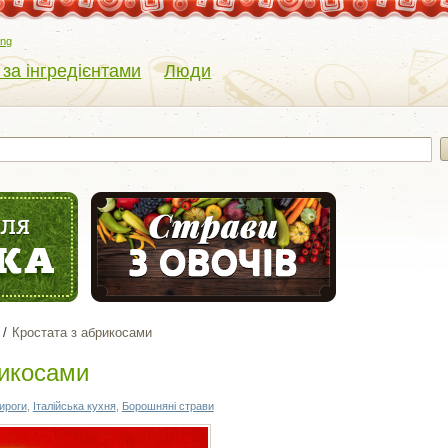
eng
 за інгредієнтами
Люди
Кростата з абрикосами
рикосами
ироги
,
Італійська кухня
,
Борошняні страви