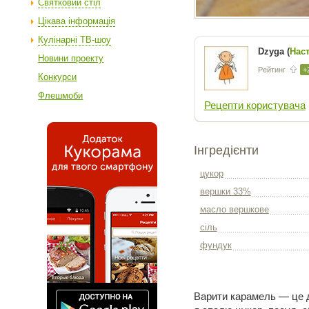
Святковий стіл
Цікава інформація
Кулінарні ТВ-шоу
Dzyga (
Нас
Новини проекту
Рейтинг
+
Конкурси
Флешмоби
Рецепти користувача
Інгредієнти
цукор
вершки 33%
масло вершкове
сіль
фундук
Варити карамель — це д