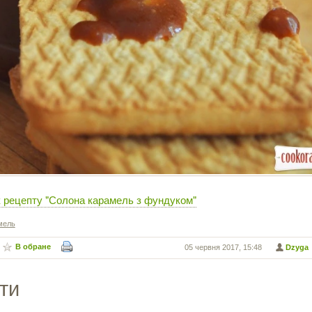
к рецепту "Солона карамель з фундуком"
мель
В обране
05 червня 2017, 15:48
Dzyga
ти