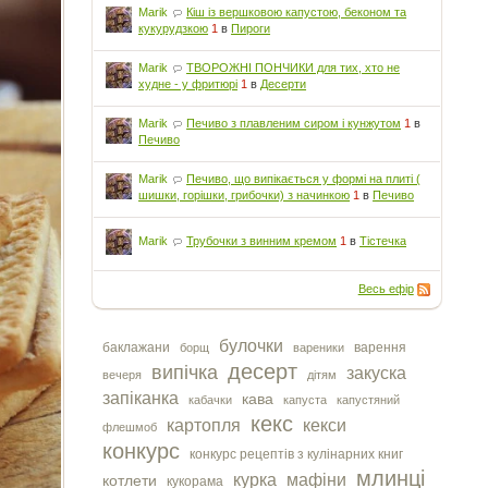
Marik
Кіш із вершковою капустою, беконом та
кукурудзкою
1
в
Пироги
Marik
ТВОРОЖНІ ПОНЧИКИ для тих, хто не
худне - у фритюрі
1
в
Десерти
Marik
Печиво з плавленим сиром і кунжутом
1
в
Печиво
Marik
Печиво, що випікається у формі на плиті (
шишки, горішки, грибочки) з начинкою
1
в
Печиво
Marik
Трубочки з винним кремом
1
в
Тістечка
Весь ефір
булочки
баклажани
варення
борщ
вареники
десерт
випічка
закуска
вечеря
дітям
запіканка
кава
кабачки
капуста
капустяний
кекс
картопля
кекси
флешмоб
конкурс
конкурс рецептів з кулінарних книг
млинці
курка
мафіни
котлети
кукорама