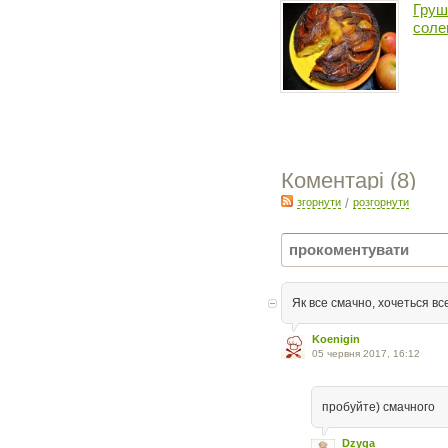
Груш
соле
Коментарі (
8
)
згорнути
/
розгорнути
Як все смачно, хочеться вс
Koenigin
05 червня 2017, 16:12
пробуйте) смачного
Dzyga