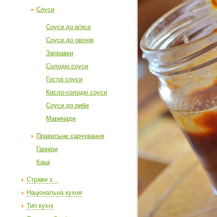
Соуси
Соуси до м'яса
Соуси до овочів
Заправки
Солодкі соуси
Гострі соуси
Кисло-солодкі соуси
Соуси до риби
Маринади
Правильне харчування
Гарніри
Каші
Страви з...
Національна кухня
Тип кухні