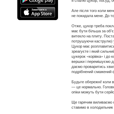
я спалю цукор, посуд, 
Але після того коли ме
не покидала мене. До то
Отже, цукор треба покл
має бути більша за об'є
витекло на плиту. Поста
потрушуючи каструлю) у
Цукор має розплавитись 
зреагуєте і який сильни
цукерок «корівка» і до 
вершки і перемішуємо до
даємо проваритись хвил
подрібнений смажений 
Будьте обережні! коли в
— це нормально. Головн
опіки можуть бути серйо
Ще гарячим виливаємо к
ставимо в холодильник д