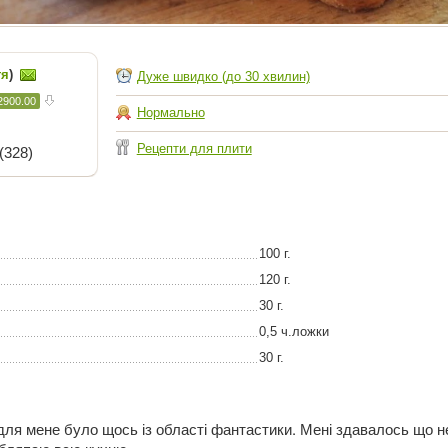
тя
)
Дуже швидко (до 30 хвилин)
2900.00
Нормально
Рецепти для плити
(328)
100 г.
120 г.
30 г.
0,5 ч.ложки
30 г.
ля мене було щось із області фантастики. Мені здавалось що н