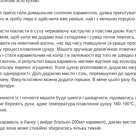
обляпаю всю кухню.
не пригостили домашньою соленою карамеллю, думка приготувати
го ж пробу пера я здійснила вже раніше, хай і з меншою порцією.
асти покласти в суху нержавіючу каструлю з товстим дном. Кас
мом, щоб коли ми додамо інші складники і суміш почне пінитись,
вити на невеликий вогонь, час від часу помішуючи (а краще про
 процесі плавління цукру. Мішати зручніше дерев'яною ложечк
і стати карамельним на колір ( в залежності від того як швидко 
й вогонь, в результаті ваша карамель матиме відтінок від кольор
кольору вареної згущенки). Коли цукор розплавився, додаємо нагр
 однорідності. Далі додаємо масло і сіль, перемішуємо до однорі
ину. Факультативно можна додати горішки. В мене цього разу б
фундук.
кинете їх і почнете мішати буде шипіти і шкварчати, підніматис
е бережіть руки, адже температура плавлення цукру 160-190℃,
зні.
арамель в банку ( вийде близько 200мл карамелі), даємо вистиг
е вона може спокійно зберігатись кілька тижнів.