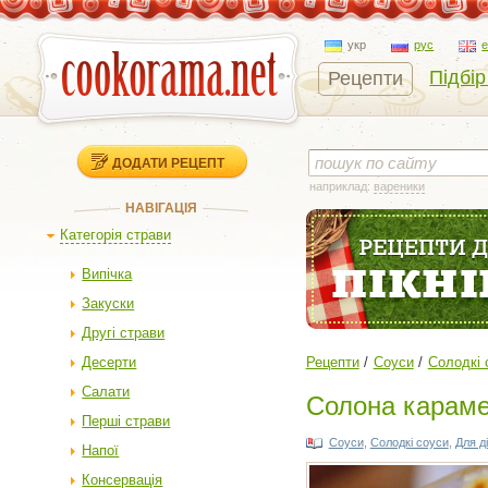
укр
рус
Підбір
Рецепти
ДОДАТИ РЕЦЕПТ
наприклад:
вареники
НАВІГАЦІЯ
Категорія страви
Випічка
Закуски
Другі страви
Десерти
Рецепти
Соуси
Солодкі 
Салати
Солона караме
Перші страви
Соуси
,
Солодкі соуси
,
Для д
Напої
Консервація