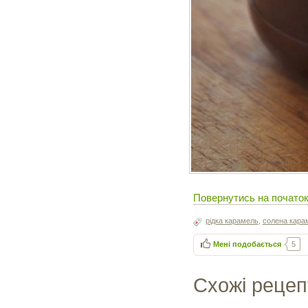
Повернутись на почато
рідка карамель
,
солена кара
Мені подобається
5
Схожі рецеп