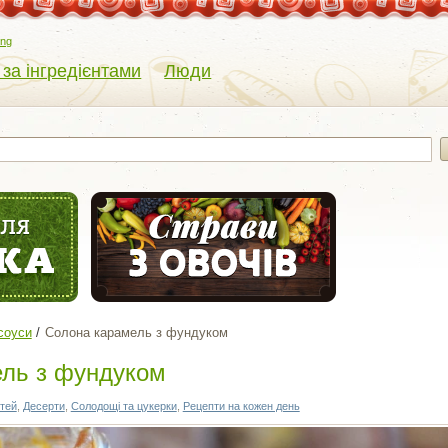
eng
 за інгредієнтами
Люди
соуси
Солона карамель з фундуком
ль з фундуком
ітей
,
Десерти
,
Солодощі та цукерки
,
Рецепти на кожен день