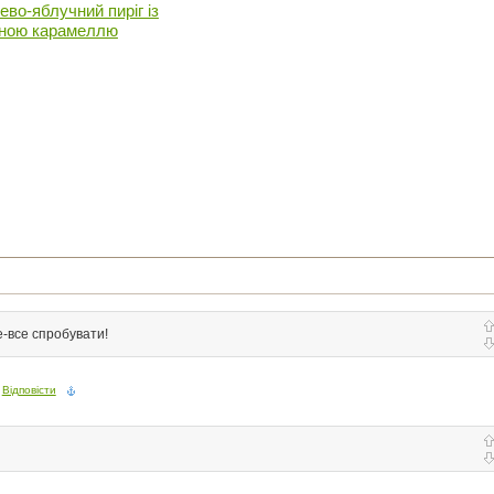
ево-яблучний пиріг із
ною карамеллю
е-все спробувати!
Відповісти