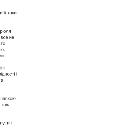
 її таки
трюля
 все не
сто
ою.
ви
у
іті
дності і
ув
ь шапкою
 тож
нути і