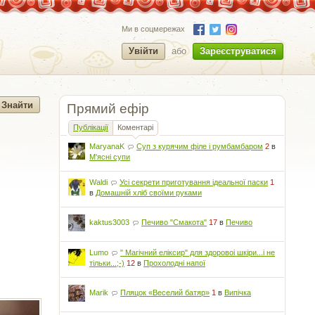
Ми в соцмережах
Увійти
або
Зареєструватися
Прямий ефір
Публікації
Коментарі
MaryanaK
Суп з курячим філе і румбамбаром
2
в
М'ясні супи
Waldi
Усі секрети приготування ідеальної паски
1
в
Домашній хліб своїми руками
kaktus3003
Печиво "Смакота"
17
в
Печиво
Lumo
" Магічний еліксир" для здоровоі шкіри...і не
тільки...;-)
12
в
Прохолодні напої
Marik
Пляцок «Веселий батяр»
1
в
Випічка