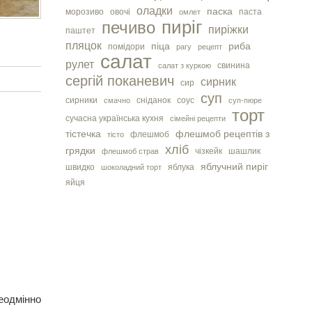
оладки
паска
морозиво
овочі
паста
омлет
пиріг
печиво
пиріжки
паштет
пляцок
піца
риба
помідори
рагу
рецепт
салат
рулет
свинина
салат з куркою
сергiй поканевич
сирник
сир
суп
сирники
сніданок
соус
смачно
суп-пюре
торт
сучасна українська кухня
сімейні рецепти
тістечка
флешмоб рецептів з
флешмоб
тісто
хліб
грядки
чізкейк
шашлик
флешмоб страв
яблучний пиріг
швидко
яблука
шоколадний торт
яйця
еодмінно