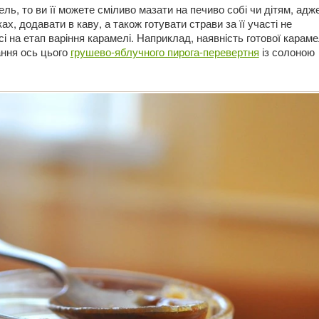
ель, то ви її можете сміливо мазати на печиво собі чи дітям, адж
ах, додавати в каву, а також готувати страви за її участі не
 на етап варіння карамелі. Наприклад, наявність готової караме
ння ось цього
грушево-яблучного пирога-перевертня
із солоною