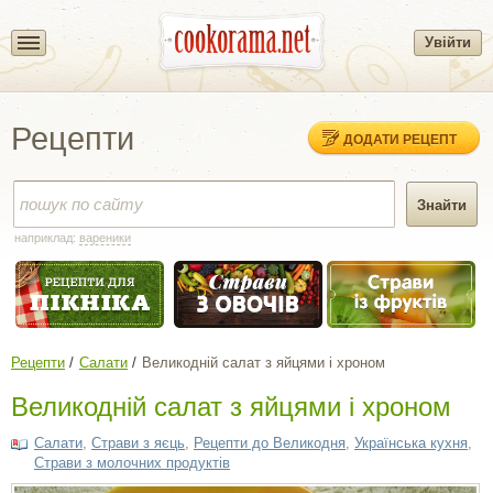
Увійти
Рецепти
ДОДАТИ РЕЦЕПТ
наприклад:
вареники
Рецепти
Салати
Великодній салат з яйцями і хроном
Великодній салат з яйцями і хроном
Салати
,
Cтрави з яєць
,
Рецепти до Великодня
,
Українська кухня
,
Страви з молочних продуктів