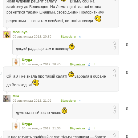
Який чудовий рецепт салату
Візьму собі на
заміточку до Великодня. На Лемківщині взагалі можна
розжитися такими цікавими, своєрідними і колоритними
рецептами — вони там особливі, не такі як всюди
Medunya
05 листопада 2012, 20:35
Відповісти
0
дякую! рада, що вам в новинку
Dzyga
05 листопада 2012, 20:45
Відповісти
↑
0
Ой, а я і не знала про такий салат!
Забрала в обране
до Великодня!
Mila
05 листопада 2012, 21:05
Відповісти
0
дуже смачно! чесно-чесно
Dzyga
05 листопада 2012, 21:30
Відповісти
↑
0
І в нас готують подібний салат. тільки сладники — багато