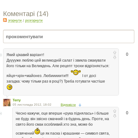
Коментарі (
14
)
згорнути
/
розгорнути
0
Який цікавий варіант!
Дууууже люблю цей великодній салат і звикла смакувати
його тільки на Великдень. Але рецепт трохи відрізняється:
яйця+хрін+майонез. Любииииити!!!
І от досі
загадка: чому тільки раз в році?) Треба готувати частіше
Terry
05 листопада 2012, 18:02
Відповісти
0
Чесно кажучи, оце вперше «рука піднялась» і більше
не буду. він звісно смачний і в будень день. Проте, на
свято його смак особливий.хто зна, може бо
освячений
це як паска і крашанки — символ свята,