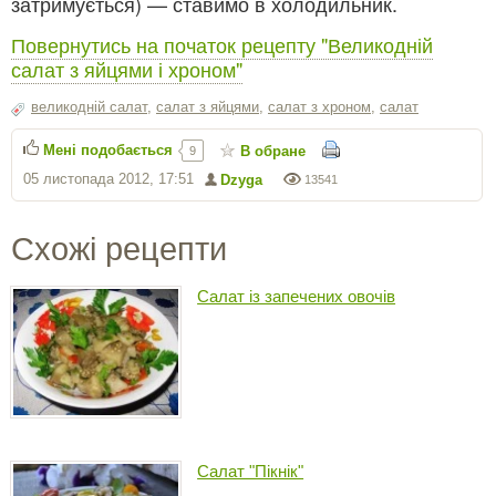
затримується) — ставимо в холодильник.
Повернутись на початок рецепту "Великодній
салат з яйцями і хроном"
великодній салат
,
салат з яйцями
,
салат з хроном
,
салат
Мені подобається
В обране
9
05 листопада 2012, 17:51
Dzyga
13541
Схожі рецепти
Салат із запечених овочів
Салат "Пікнік"