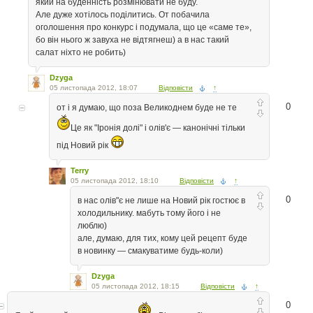
який на буденність розмінювати не буду.
Але дуже хотілось поділитись. От побачила
оголошення про конкурс і подумала, що це «саме те»,
бо він нього ж завуха не відтягнеш) а в нас такий
салат ніхто не робить)
Dzyga
05 листопада 2012, 18:07
Відповісти
↑
0
от і я думаю, що поза Великоднем буде не те
Це як "Іронія долі" і олів'є — канонічні тільки
під Новий рік
Terry
05 листопада 2012, 18:10
Відповісти
↑
0
в нас олів"є не лише на Новий рік гостює в
холодильнику. мабуть тому його і не
люблю)
але, думаю, для тих, кому цей рецепт буде
в новинку — смакуватиме будь-коли)
Dzyga
05 листопада 2012, 18:15
Відповісти
↑
0