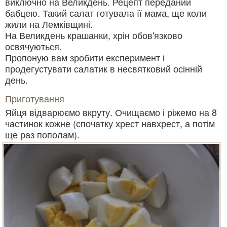
виключно на Великдень. Рецепт переданий
бабцею. Такий салат готувала її мама, ще коли
жили на Лемківщині.
На Великдень крашанки, хрін обов'язково
освячуються.
Пропоную вам зробити експеримент і
продегустувати салатик в несвятковий осінній
день.
Приготування
Яйця відварюємо вкруту. Очищаємо і ріжемо на 8
частинок кожне (спочатку хрест навхрест, а потім
ще раз пополам).