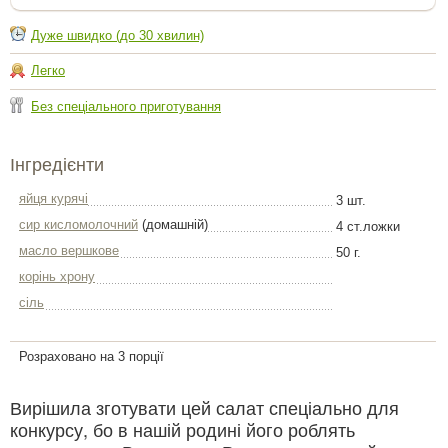
Дуже швидко (до 30 хвилин)
Легко
Без спеціального приготування
Інгредієнти
яйця курячі
3 шт.
сир кисломолочний
(домашній)
4 ст.ложки
масло вершкове
50 г.
корінь хрону
сіль
Розраховано на 3 порції
Вирішила зготувати цей салат спеціально для
конкурсу, бо в нашій родині його роблять