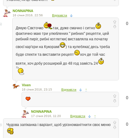
NONNAPINA
16 січня 2016, 22:56
Відповісти
0
Дякую Свєточко
так, дуже смачно і ситно
фактично маю три улюблених " рибних" рецепти, цей
рибний пиріг, рибні котлетки( виставляла на початку
своєї кар'єри на Кукорамі
) та кулебяка( десь треба
буде спекти та виставити рецепт
хоч де той час
взяти, хоч добу розширюй до 48 год замість 24
Vixen
16 січня 2016, 23:15
Відповісти
↑
0
NONNAPINA
17 січня 2016, 11:20
Відповісти
↑
0
Чудова запіканка і варіант, щоб урізноманітнити своє меню