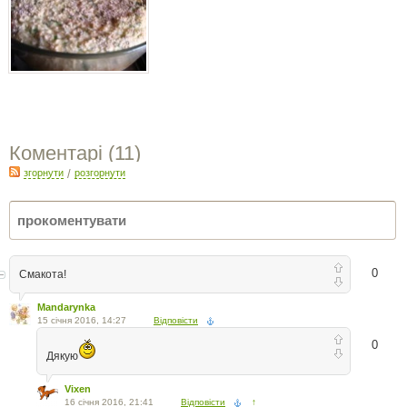
Коментарі (
11
)
згорнути
/
розгорнути
0
Смакота!
Mandarynka
15 січня 2016, 14:27
Відповісти
0
Дякую
Vixen
16 січня 2016, 21:41
Відповісти
↑