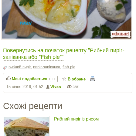
Повернутись на початок рецепту "Рибний пиріг-
запіканка або "Fish pie""
рибний пиріг
,
пиріг-запіканка
,
fish pie
Мені подобається
В обране
11
15 січня 2016, 01:52
Vixen
2881
Схожі рецепти
Рибний пиріг із рисом