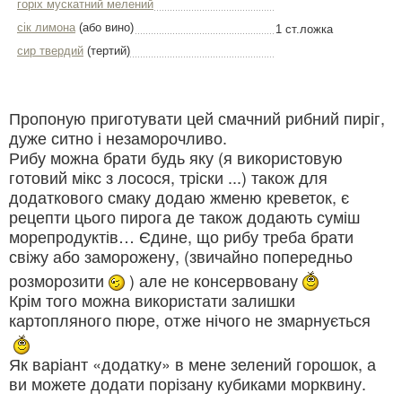
горіх мускатний мелений
сік лимона
(або вино)
1 ст.ложка
сир твердий
(тертий)
Пропоную приготувати цей смачний рибний пиріг,
дуже ситно і незаморочливо.
Рибу можна брати будь яку (я використовую
готовий мікс з лосося, тріски ...) також для
додаткового смаку додаю жменю креветок, є
рецепти цього пирога де також додають суміш
морепродуктів… Єдине, що рибу треба брати
свіжу або заморожену, (звичайно попередньо
розморозити
) але не консервовану
Крім того можна використати залишки
картопляного пюре, отже нічого не змарнується
Як варіант «додатку» в мене зелений горошок, а
ви можете додати порізану кубиками морквину.