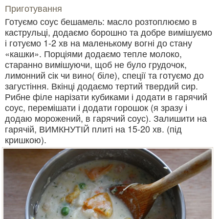
Приготування
Готуємо соус бешамель: масло розтоплюємо в
каструльці, додаємо борошно та добре вимішуємо
і готуємо 1-2 хв на маленькому вогні до стану
«кашки». Порціями додаємо тепле молоко,
старанно вимішуючи, щоб не було грудочок,
лимонний сік чи вино( біле), спеції та готуємо до
загустіння. Вкінці додаємо тертий твердий сир.
Рибне філе нарізати кубиками і додати в гарячий
соус, перемішати і додати горошок (я зразу і
додаю морожений, в гарячий соус). Залишити на
гарячій, ВИМКНУТІЙ плиті на 15-20 хв. (під
кришкою).