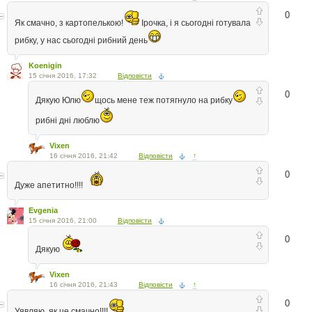
0
Як смачно, з картопелькою!
Ірочка, і я сьогодні готувала
рибку, у нас сьогодні рибний день
Koenigin
15 січня 2016, 17:32
Відповісти
0
Дякую Юлю
щось мене теж потягнуло на рибку
рибні дні люблю
Vixen
16 січня 2016, 21:42
Відповісти
↑
0
Дуже апетитно!!!!
Evgenia
15 січня 2016, 21:00
Відповісти
0
Дякую
Vixen
16 січня 2016, 21:43
Відповісти
↑
0
Уявляю, як це смачно!!!!