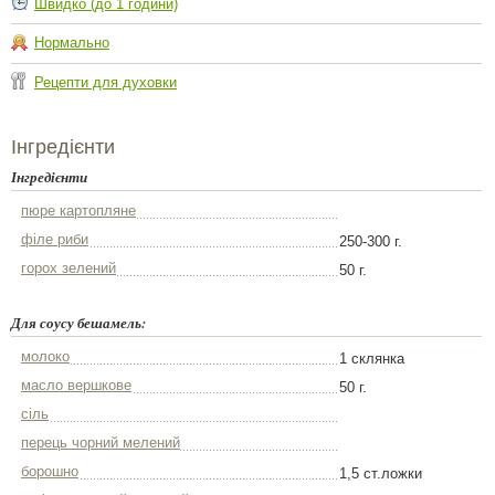
Швидко (до 1 години)
Нормально
Рецепти для духовки
Інгредієнти
Інгредієнти
пюре картопляне
філе риби
250-300 г.
горох зелений
50 г.
Для соусу бешамель:
молоко
1 склянка
масло вершкове
50 г.
сіль
перець чорний мелений
борошно
1,5 ст.ложки