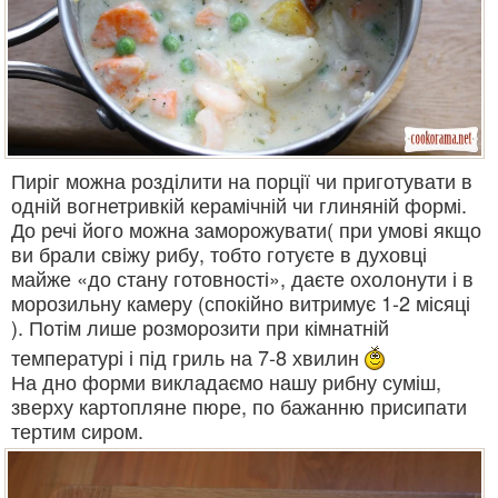
Пиріг можна розділити на порції чи приготувати в
одній вогнетривкій керамічній чи глиняній формі.
До речі його можна заморожувати( при умові якщо
ви брали свіжу рибу, тобто готуєте в духовці
майже «до стану готовності», даєте охолонути і в
морозильну камеру (спокійно витримує 1-2 місяці
). Потім лише розморозити при кімнатній
температурі і під гриль на 7-8 хвилин
На дно форми викладаємо нашу рибну суміш,
зверху картопляне пюре, по бажанню присипати
тертим сиром.