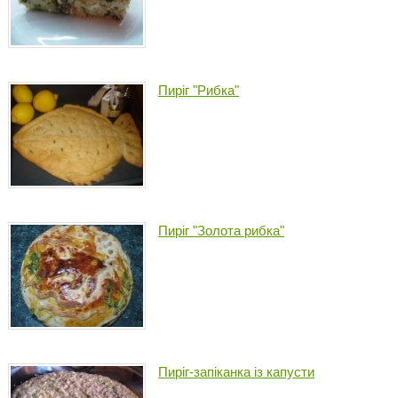
Пиріг "Рибка"
Пиріг "Золота рибка"
Пиріг-запіканка із капусти