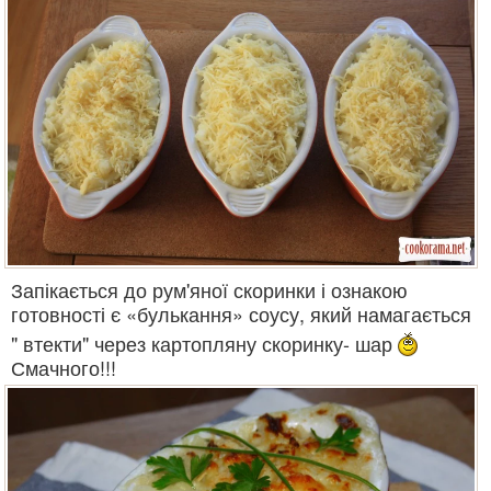
Запікається до рум'яної скоринки і ознакою
готовності є «булькання» соусу, який намагається
" втекти" через картопляну скоринку- шар
Смачного!!!