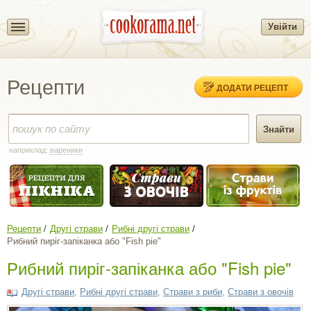
Увійти
Рецепти
ДОДАТИ РЕЦЕПТ
наприклад:
вареники
Рецепти
Другі страви
Рибні другі страви
Рибний пиріг-запіканка або "Fish pie"
Рибний пиріг-запіканка або "Fish pie"
Другі страви
,
Рибні другі страви
,
Страви з риби
,
Страви з овочів