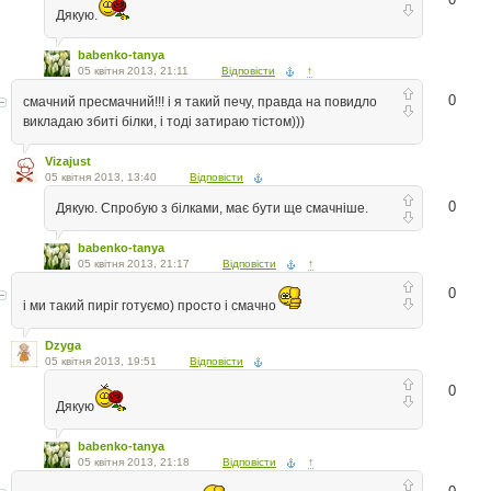
Дякую.
babenko-tanya
05 квітня 2013, 21:11
Відповісти
↑
0
смачний пресмачний!!! і я такий печу, правда на повидло
викладаю збиті білки, і тоді затираю тістом)))
Vizajust
05 квітня 2013, 13:40
Відповісти
0
Дякую. Спробую з білками, має бути ще смачніше.
babenko-tanya
05 квітня 2013, 21:17
Відповісти
↑
0
і ми такий пиріг готуємо) просто і смачно
Dzyga
05 квітня 2013, 19:51
Відповісти
0
Дякую
babenko-tanya
05 квітня 2013, 21:18
Відповісти
↑