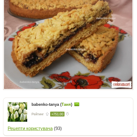
babenko-tanya (
Таня
)
Рейтинг
+751.00
Рецепти користувача
(93)