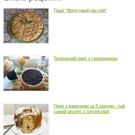
Пиріг "Фруктовий настрій"
Творожний пиріг з смородиною
Пиріг з варенням за 5 хвилин - той
самий рецепт з дитинства!