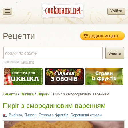
Увійти
Рецепти
ДОДАТИ РЕЦЕПТ
наприклад:
вареники
Рецепти
Випічка
Пироги
Пиріг з смородиновим варенням
Пиріг з смородиновим варенням
Випічка
,
Пироги
,
Страви з фруктів
,
Борошняні страви