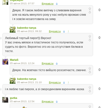
05 квітня 2013, 07:57
Відповісти
0
Дякую. Я також люблю випічку з сливовим варення
але на жаль минулого року у нас небуло врожаю слив
і я зовсім незаготовила на зиму.
babenko-tanya
05 квітня 2013, 09:32
Відповісти
↑
0
Любимый тертый пирог!)) Вкусно!
У вас очень мягкое и пластичное тесто получилось, если
судить по фото. Вероятно это из-за отсутствия белков в
тесте.
MariaS
05 квітня 2013, 12:24
Відповісти
0
Дякую. На жовтках тісто вийшло розсипчасте, смачне.
babenko-tanya
05 квітня 2013, 21:10
Відповісти
↑
0
і я люблю такі пироги, а зі смородиновим варенням -казка
gutka
05 квітня 2013, 12:54
Відповісти
0