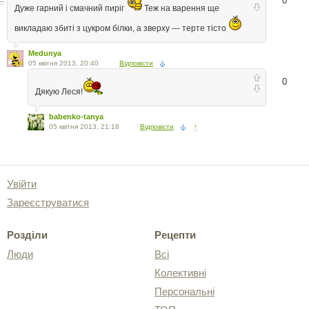
0
Дуже гарний і смачний пиріг
Теж на варення ще
викладаю збиті з цукром білки, а зверху — терте тісто
Medunya
05 квітня 2013, 20:40
Відповісти
0
Дякую Леся!
babenko-tanya
05 квітня 2013, 21:18
Відповісти
↑
Увійти
Зареєструватися
Розділи
Рецепти
Люди
Всі
Колективні
Персональні