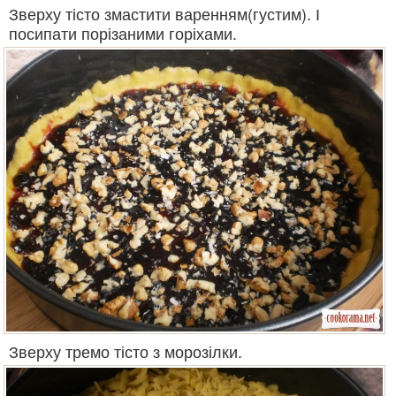
Зверху тісто змастити варенням(густим). І
посипати порізаними горіхами.
Зверху тремо тісто з морозілки.