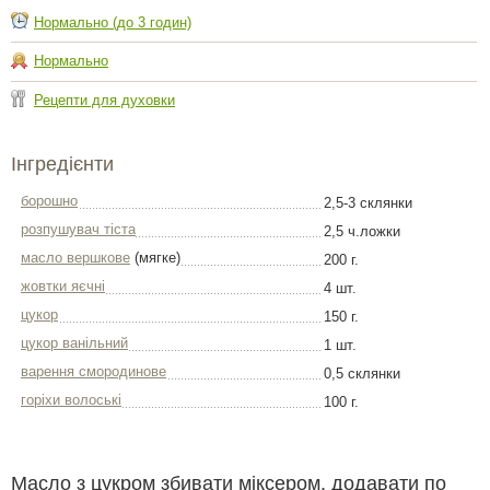
Нормально (до 3 годин)
Нормально
Рецепти для духовки
Інгредієнти
борошно
2,5-3 склянки
розпушувач тіста
2,5 ч.ложки
масло вершкове
(мягке)
200 г.
жовтки яєчні
4 шт.
цукор
150 г.
цукор ванільний
1 шт.
варення смородинове
0,5 склянки
горіхи волоські
100 г.
Масло з цукром збивати міксером, додавати по