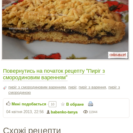
Повернутись на початок рецепту "Пиріг з
смородиновим варенням"
пиріг з смородиновим варенням
,
пиріг
,
пиріг з варення
,
пиріг з
смородиною
Мені подобається
В обране
10
04 квітня 2013, 22:56
babenko-tanya
11944
Схожі рецепти