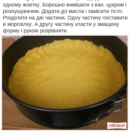
одному жовтку. Борошно вимішати з ван. цукром і
розпушувачем. Додати до масла і замісити тісто.
Розділити на дві частини. Одну частину поставити
в морозілку. А другу частину класти у змащену
форму і рукою розрівняти.