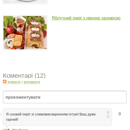
Яблучний пиріг з ніжною заливкою
Коментарі (
12
)
згорнути
/
розгорнути
0
Я схожий пиріг зі сливовим варенням готую! Ваш дуже
гарний!
OlgaSuper