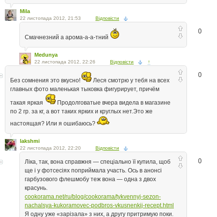
Mila
22 листопада 2012, 21:53
Відповісти
0
Смачнезний а арома-а-а-тний
Medunya
22 листопада 2012, 22:26
Відповісти
↑
0
Без сомнения это вкусно!
Леся смотрю у тебя на всех
главных фото маленькая тыковка фигурирует, причём
такая яркая
Продолговатые вчера видела в магазине
по 2 гр. за кг, а вот таких ярких и круглых нет.Это же
настоящая? Или я ошибаюсь?
lakshmi
22 листопада 2012, 22:20
Відповісти
0
Ліка, так, вона справжня — спеціально її купила, щоб
ще і у фотсесіях поприймала участь. Ось в анонсі
гарбузового флешмобу теж вона — одна з двох
красунь.
cookorama.net/ru/blog/cookorama/tykvennyj-sezon-
nachalsya-kukoramovec-podbros-vkusnenkij-recept.html
Я одну уже «зарізала» з них, а другу притримую поки.