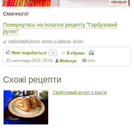
Смачного!
Повернутись на початок рецепту "Гарбузовий
рулет"
гарбузовий рулет
,
рулет з гарбуза
,
рулет
Мені подобається
В обране
18
22 листопада 2012, 20:43
Medunya
6343
Схожі рецепти
Гарбузовий рулет з кеш'ю