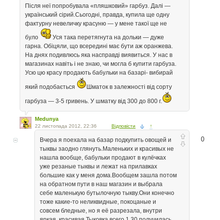
Після неї попробувала «пляшковий» гарбуз. Далі —
український сірий.Сьогодні, правда, купила ще одну
фактурну невеличку красуню — у мене такої ще не
було
Уся така перетягнута на дольки — дуже
гарна. Обіцяли, що всередині має бути аж оранжева.
На днях подивлюсь яка насправді виявиться. У нас в
магазинах навіть і не знаю, чи могла б купити гарбуза.
Усю цю красу продають бабульки на базарі- вибирай
який подобається
Шматок в залежності від сорту
гарбуза — 3-5 гривень. У шматку від 300 до 800 г.
Medunya
22 листопада 2012, 22:36
Відповісти
↑
0
Вчера я поехала на базар подкупить овощей и
тыквы заодно глянуть.Маленьких и красивых не
нашла вообще, бабульки продают в кулёчках
уже резаные тыквы и лежат на прилавках
большие как у меня дома.Вообщем зашла потом
на обратном пути в наш магазин и выбрала
себе маленькую бутылочную тыкву.Они конечно
тоже какие-то неликвидные, покоцаные и
совсем бледные, но я её разрезала, внутри
яркая, красивая.Тыковка всего 1.30 получилась,