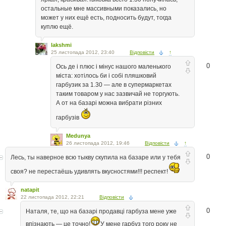
остальные мне массивными показались, но
может у них ещё есть, подносить будут, тогда
куплю ещё.
lakshmi
25 листопада 2012, 23:40
Відповісти
↑
0
Ось де і плюс і мінус нашого маленького
міста: хотілось би і собі пляшковий
гарбузик за 1.30 — але в супермаркетах
таким товаром у нас зазвичай не торгують.
А от на базарі можна вибрати різних
гарбузів
Medunya
26 листопада 2012, 19:46
Відповісти
↑
0
Лесь, ты наверное всю тыкву скупила на базаре или у тебя
своя? не перестаёшь удивлять вкусностями!!! респект!
natapit
22 листопада 2012, 22:21
Відповісти
0
Наталя, те, що на базарі продавці гарбуза мене уже
впізнають — це точно!
У мене гарбуз того року не