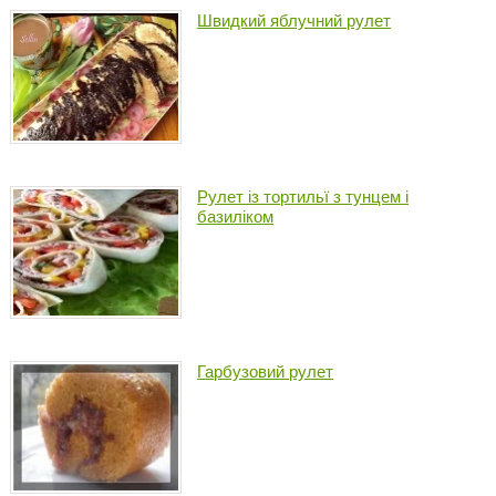
Швидкий яблучний рулет
Рулет із тортильї з тунцем і
базиліком
Гарбузовий рулет