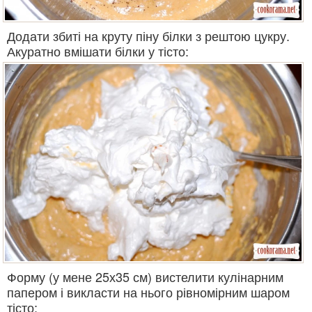
Додати збиті на круту піну білки з рештою цукру.
Акуратно вмішати білки у тісто:
Форму (у мене 25х35 см) вистелити кулінарним
папером і викласти на нього рівномірним шаром
тісто: