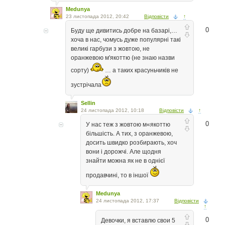
Medunya
23 листопада 2012, 20:42
Відповісти
↑
0
Буду ще дивитись добре на базарі,…
хоча в нас, чомусь дуже популярні такі
великі гарбузи з жовтою, не
оранжевою м'якоттю (не знаю назви
сорту)
… а таких красуньчиків не
зустрічала
Sellin
24 листопада 2012, 10:18
Відповісти
↑
0
У нас теж з жовтою м«якоттю
більшість. А тих, з оранжевою,
досить швидко розбирають, хоч
вони і дорожчі. Але щодня
знайти можна як не в однієї
продавчині, то в іншої
Medunya
24 листопада 2012, 17:37
Відповісти
↑
0
Девочки, я вставлю свои 5