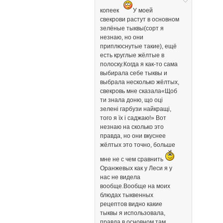
копеек
У моей
свекрови растут в основном
зелёные тыквы(сорт я
незнаю, но они
приплюснутые такие), ещё
есть круглые жёлтые в
полоску.Когда я как-то сама
выбирала себе тыквы и
выбрала несколько жёлтых,
свекровь мне сказала«Щоб
ти знала доню, що оці
зелені гарбузи найкращі,
того я їх і саджаю!» Вот
незнаю на сколько это
правда, но они вкуснее
жёлтых это точно, больше
мне не с чем сравнить
Оранжевых как у Леси я у
нас не видела
вообще.Вообще на моих
блюдах тыквенных
рецептов видно какие
тыквы я использовала,
правда в основном там