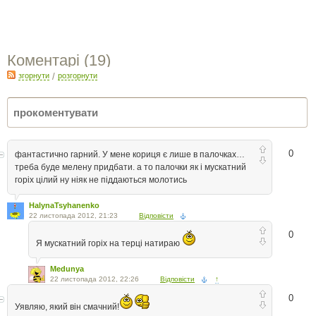
Коментарі (
19
)
згорнути
/
розгорнути
0
фантастично гарний. У мене кориця є лише в палочках…
треба буде мелену придбати. а то палочки як і мускатний
горіх цілий ну ніяк не піддаються молотись
HalynaTsyhanenko
22 листопада 2012, 21:23
Відповісти
0
Я мускатний горіх на терці натираю
Medunya
22 листопада 2012, 22:26
Відповісти
↑
0
Уявляю, який він смачний!