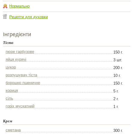
Нормально
Рецепти для духовки
Інгредієнти
Тісто
пюре гарбузове
150 г.
яйця курячі
3 шт.
цукор
200 г.
розпушувач тіста
10 г.
борошно пшеничне
150 г.
кориця
5 г.
сіль
2 г.
горіх мускатний
1 г.
Крем
сметана
300 г.