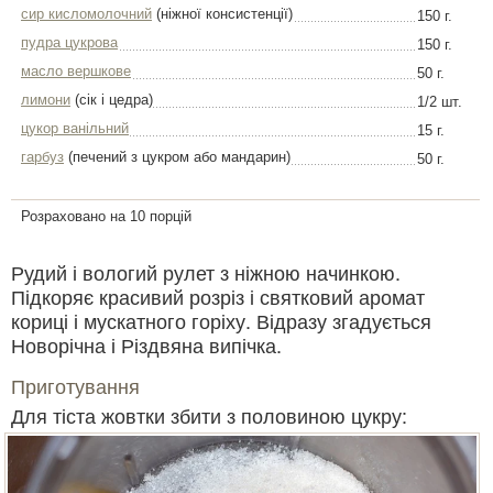
сир кисломолочний
(ніжної консистенції)
150 г.
пудра цукрова
150 г.
масло вершкове
50 г.
лимони
(сік і цедра)
1/2 шт.
цукор ванільний
15 г.
гарбуз
(печений з цукром або мандарин)
50 г.
Розраховано на 10 порцій
Рудий і вологий рулет з ніжною начинкою.
Підкоряє красивий розріз і святковий аромат
кориці і мускатного горіху. Відразу згадується
Новорічна і Різдвяна випічка.
Приготування
Для тіста жовтки збити з половиною цукру: