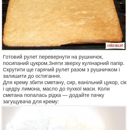
Готовий рулет перевернути на рушничок,
посипаний цукром.Зняти зверху кулінарний папір.
Скрутити ще гарячий рулет разом з рушничком і
залишити до остигання.
Для крему збити сметану, сир, ванільний цукор, сік
і цедру лимона, масло до пухкої маси. Коли
сметана попалась рідка — додайте пачку
загущувача для крему: