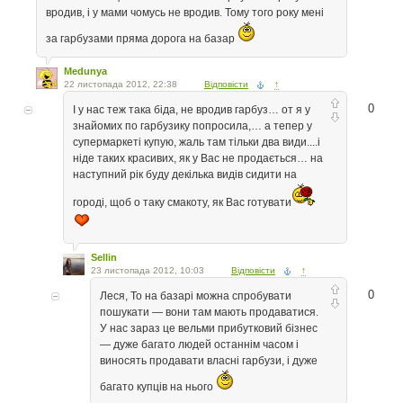
вродив, і у мами чомусь не вродив. Тому того року мені
за гарбузами пряма дорога на базар
Medunya
22 листопада 2012, 22:38
Відповісти
↑
0
І у нас теж така біда, не вродив гарбуз… от я у
знайомих по гарбузику попросила,… а тепер у
супермаркеті купую, жаль там тільки два види....і
ніде таких красивих, як у Вас не продається… на
наступний рік буду декілька видів сидити на
городі, щоб о таку смакоту, як Вас готувати
Sellin
23 листопада 2012, 10:03
Відповісти
↑
0
Леся, То на базарі можна спробувати
пошукати — вони там мають продаватися.
У нас зараз це вельми прибутковий бізнес
— дуже багато людей останнім часом і
виносять продавати власні гарбузи, і дуже
багато купців на нього