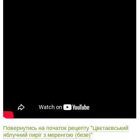
Повернутись на початок рецепту "Цвєтаєвський
яблучний пиріг з меренгою (безе)"