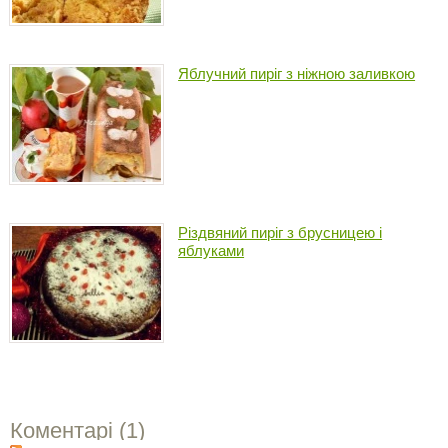
Яблучний пиріг з ніжною заливкою
Різдвяний пиріг з брусницею і
яблуками
Коментарі (
1
)