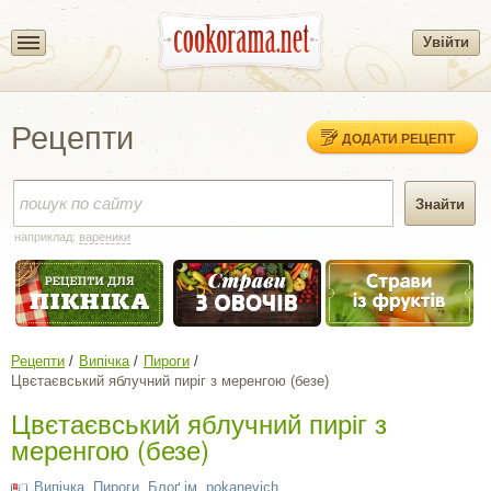
Увійти
Рецепти
ДОДАТИ РЕЦЕПТ
наприклад:
вареники
Рецепти
Випічка
Пироги
Цвєтаєвський яблучний пиріг з меренгою (безе)
Цвєтаєвський яблучний пиріг з
меренгою (безе)
Випічка
,
Пироги
,
Блоґ ім. pokanevich