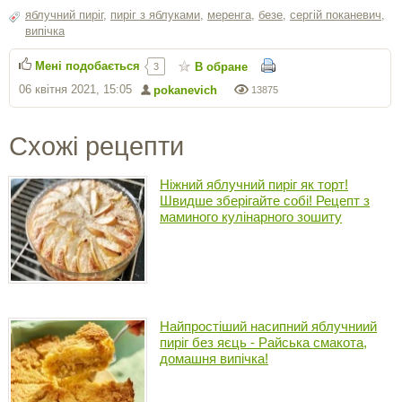
яблучний пиріг
,
пиріг з яблуками
,
меренга
,
безе
,
сергiй поканевич
,
випічка
Мені подобається
В обране
3
06 квітня 2021, 15:05
pokanevich
13875
Схожі рецепти
Ніжний яблучний пиріг як торт!
Швидше зберігайте собі! Рецепт з
маминого кулінарного зошиту
Найпростіший насипний яблучниий
пиріг без яєць - Райська смакота,
домашня випічка!