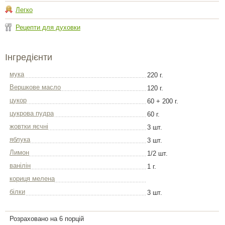
Легко
Рецепти для духовки
Інгредієнти
мука
220 г.
Вершкове масло
120 г.
цукор
60 + 200 г.
цукрова пудра
60 г.
жовтки яєчні
3 шт.
яблука
3 шт.
Лимон
1/2 шт.
ванілін
1 г.
кориця мелена
бiлки
3 шт.
Розраховано на 6 порцій