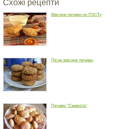
Схожі рецепти
Вівсяне печиво по ГОСТу
Пісне вівсяне печиво
Печиво "Смакота"