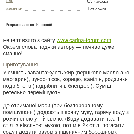
сіль
0,5 ч.ложки
родзинки
1 ст.ложка
Розраховано на 10 порцій
Рецепт взято з сайту
www.carina-forum.com
Окремі слова подяки автору — печиво дуже
смачне!
Приготування
У ємність завантажують жир (вершкове масло або
маргарин), цукор-пісок, корицю, ванілін, родзинки
подрібненs (подрібнити в блендері). Суміш
ретельно перемішують.
До отриманої маси (при безперервному
помішуванні) додають вівсяну муку, гарячу воду з
розчиненою у ній сіллю. (Воду додавати так: 1
ст.л. з вівсяною мукою, потім в 2х ст.л. погасити
соду і додати разом з пшеничним борошном).