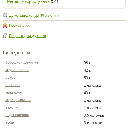
Рецепти користувача
(54)
Дуже швидко (до 30 хвилин)
Нормально
Рецепти для духовки
Інгредієнти
борошно пшеничне
98 г.
крупа вівсяна
42 г.
цукор
50 г.
варення
1 ч.ложка
маргарин
40 г.
кориця мелена
1 ч.ложка
ванілін
1 ч.ложка
сода харчова
0,5 ч.ложки
вода
3 ст.ложки