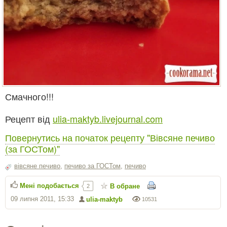
Смачного!!!
Рецепт від
ulia-maktyb.livejournal.com
Повернутись на початок рецепту "Вівсяне печиво
(за ГОСТом)"
вівсяне печиво
,
печиво за ГОСТом
,
печиво
Мені подобається
В обране
2
09 липня 2011, 15:33
ulia-maktyb
10531