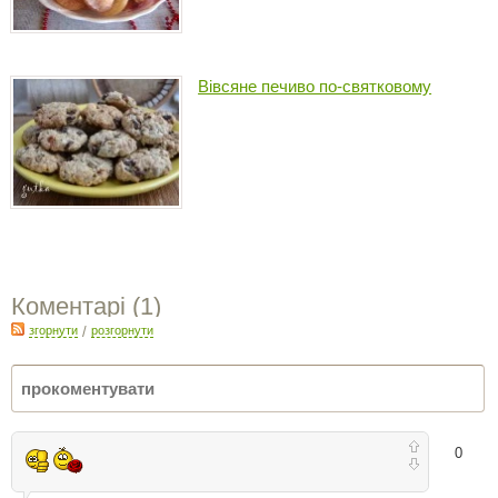
Вівсяне печиво по-святковому
Коментарі (
1
)
згорнути
/
розгорнути
0