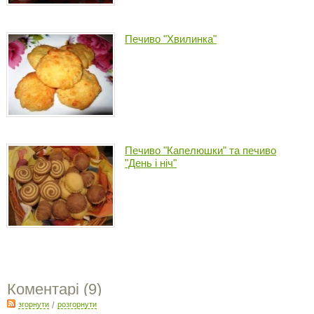
Печиво "Хвилинка"
Печиво "Капелюшки" та печиво
"День і ніч"
Коментарі (
9
)
згорнути
/
розгорнути