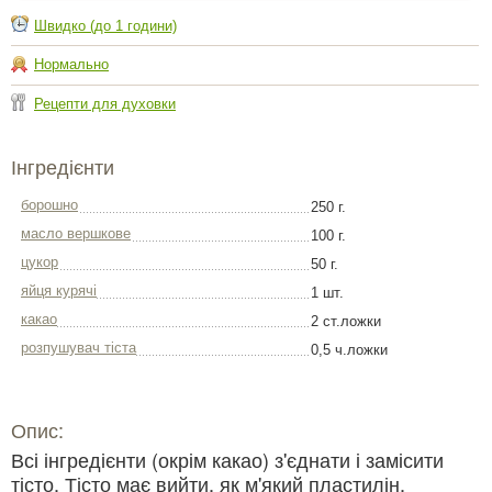
Швидко (до 1 години)
Нормально
Рецепти для духовки
Інгредієнти
борошно
250 г.
масло вершкове
100 г.
цукор
50 г.
яйця курячі
1 шт.
какао
2 ст.ложки
розпушувач тіста
0,5 ч.ложки
Опис:
Всі інгредієнти (окрім какао) з'єднати і замісити
тісто. Тісто має вийти, як м'який пластилін.