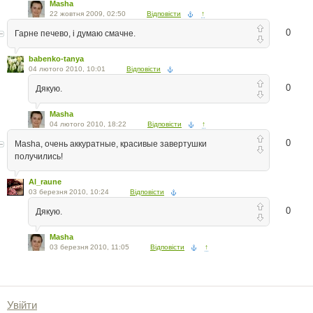
Masha
22 жовтня 2009, 02:50
Відповісти
↑
0
Гарне печево, і думаю смачне.
babenko-tanya
04 лютого 2010, 10:01
Відповісти
0
Дякую.
Masha
04 лютого 2010, 18:22
Відповісти
↑
0
Masha, очень аккуратные, красивые завертушки
получились!
Al_raune
03 березня 2010, 10:24
Відповісти
0
Дякую.
Masha
03 березня 2010, 11:05
Відповісти
↑
Увійти