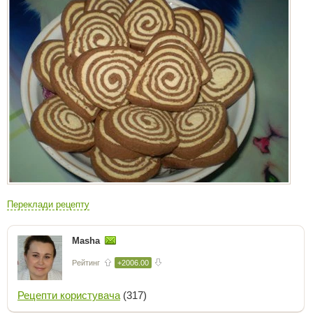
Переклади рецепту
Masha
Рейтинг
+2006.00
Рецепти користувача
(317)