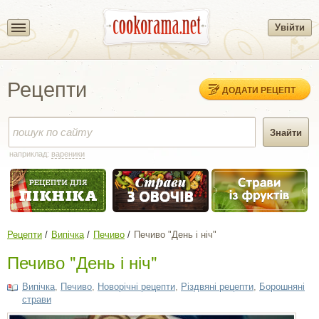
Увійти
Рецепти
ДОДАТИ РЕЦЕПТ
наприклад:
вареники
Рецепти
Випічка
Печиво
Печиво "День і ніч"
Печиво "День і ніч"
Випічка
,
Печиво
,
Новорічні рецепти
,
Різдвяні рецепти
,
Борошняні
страви