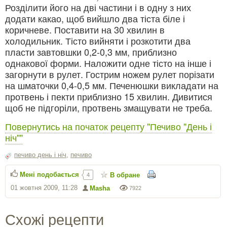
Розділити його на дві частини і в одну з них
додати какао, щоб вийшло два тіста біле і
коричневе. Поставити на 30 хвилин в
холодильник. Тісто вийняти і розкотити два
пласти завтовшки 0,2-0,3 мм, приблизно
однакової форми. Наложити одне тісто на інше і
загорнути в рулет. Гострим ножем рулет порізати
на шматочки 0,4-0,5 мм. Печенюшки викладати на
протвень і пекти приблизно 15 хвилин. Дивитися
щоб не підгоріли, протвень змащувати не треба.
Повернутись на початок рецепту "Печиво "День і
ніч""
печиво день і ніч
,
печиво
Мені подобається
В обране
4
01 жовтня 2009, 11:28
Masha
7922
Схожі рецепти