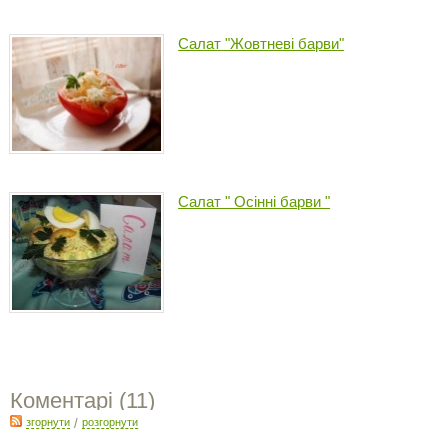
Салат "Жовтневі барви"
Салат " Осінні барви "
Коментарі (
11
)
згорнути
/
розгорнути