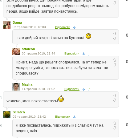
Всім добрий вечір. Це пробний коментарій, а ще
сподобався рецепт, сьогодні спробую з помідором замість
перця, якщо вийде, завтра похвастаюсь.
Dama
05 травня 2010, 18:03
Відповісти
0
і вам добрий вечір. вітаємо на Кукорамі
stfalcon
05 травня 2010, 21:44
Відповісти
↑
0
Привіт. Рада що рецепт сподобався. Та от тепер не
можу зрозуміти, ви похвастатися забули чи салат не
сподобався?
Masha
14 травня 2010, 01:02
Відповісти
↑
0
чекаємо, коли похвастаєтесь!
Scratch
05 травня 2010, 23:42
Відповісти
0
Я вже похвасталась, підскажіть ік зіслатися тут на
рецепт, пліз…