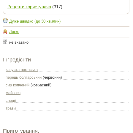
Рецепти користувача
(317)
Дуже швидко (до 30 хвилин)
Легко
не вказано
Інгредієнти
капуста пекінська
перець болгарський
(червоний)
сир копчений
(ковбасний)
майонез
спеції
трави
Приготування: