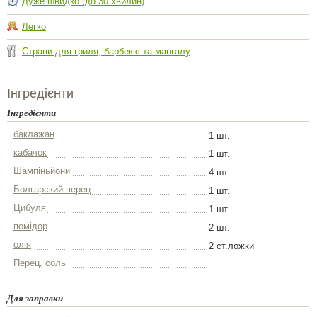
Дуже швидко (до 30 хвилин)
Легко
Страви для гриля, барбекю та мангалу
Інгредієнти
Інгредієнти
баклажан
1 шт.
кабачок
1 шт.
Шампіньйони
4 шт.
Болгарский перец
1 шт.
Цибуля
1 шт.
помідор
2 шт.
олія
2 ст.ложки
Перец, соль
Для заправки