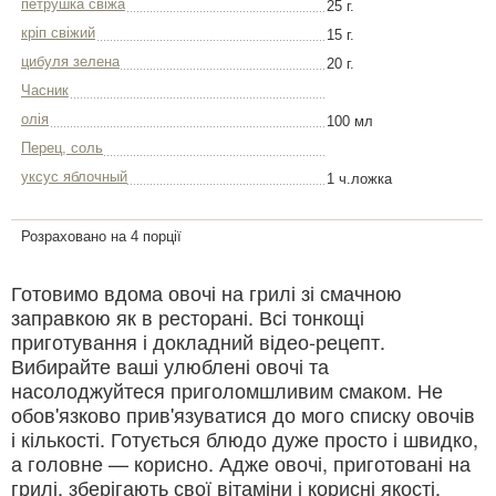
петрушка свіжа
25 г.
кріп свіжий
15 г.
цибуля зелена
20 г.
Часник
олія
100 мл
Перец, соль
уксус яблочный
1 ч.ложка
Розраховано на 4 порції
Готовимо вдома овочі на грилі зі смачною
заправкою як в ресторані. Всі тонкощі
приготування і докладний відео-рецепт.
Вибирайте ваші улюблені овочі та
насолоджуйтеся приголомшливим смаком. Не
обов'язково прив'язуватися до мого списку овочів
і кількості. Готується блюдо дуже просто і швидко,
а головне — корисно. Адже овочі, приготовані на
грилі, зберігають свої вітаміни і корисні якості.