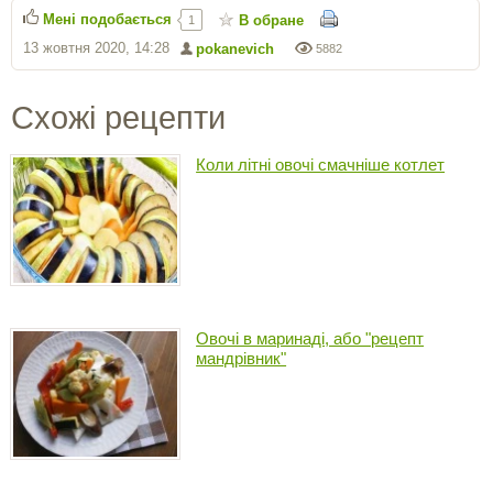
Мені подобається
В обране
1
13 жовтня 2020, 14:28
pokanevich
5882
Схожі рецепти
Коли літні овочі смачніше котлет
Овочі в маринаді, або "рецепт
мандрівник"