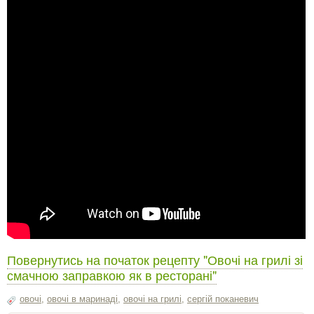
Повернутись на початок рецепту "Овочі на грилі зі
смачною заправкою як в ресторані"
овочі
,
овочі в маринаді
,
овочі на грилі
,
сергiй поканевич