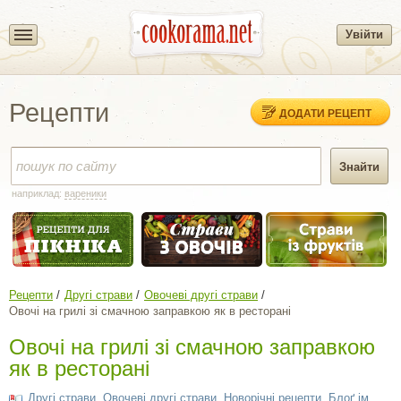
Увійти
Рецепти
ДОДАТИ РЕЦЕПТ
наприклад:
вареники
Рецепти
Другі страви
Овочеві другі страви
Овочі на грилі зі смачною заправкою як в ресторані
Овочі на грилі зі смачною заправкою
як в ресторані
Другі страви
,
Овочеві другі страви
,
Новорічні рецепти
,
Блоґ ім.