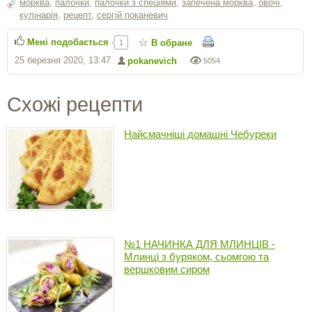
морква
,
палочки
,
палочки з спеціями
,
запечена морква
,
овочі
,
кулінарія
,
рецепт
,
сергiй поканевич
Мені подобається
В обране
1
25 березня 2020, 13:47
pokanevich
5054
Схожі рецепти
Найсмачніші домашні Чебуреки
№1 НАЧИНКА ДЛЯ МЛИНЦІВ -
Млинці з буряком, сьомгою та
вершковим сиром