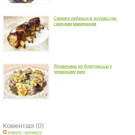
Свинячі реберця в духовці під
смачним маринадом
Яловичина по-бургундські у
червоному вині
Коментарі (
0
)
згорнути
/
розгорнути