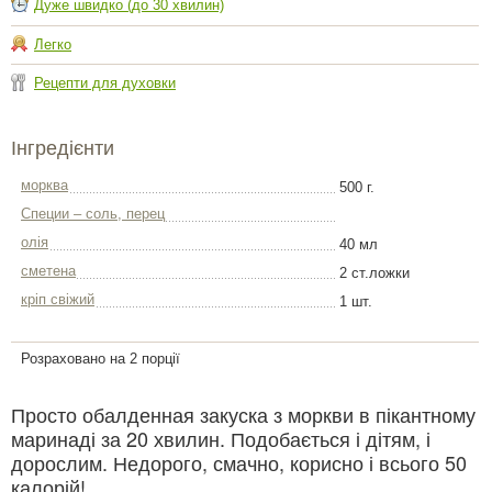
Дуже швидко (до 30 хвилин)
Легко
Рецепти для духовки
Інгредієнти
морква
500 г.
Специи – соль, перец
олія
40 мл
сметена
2 ст.ложки
кріп свіжий
1 шт.
Розраховано на 2 порції
Просто обалденная закуска з моркви в пікантному
маринаді за 20 хвилин. Подобається і дітям, і
дорослим. Недорого, смачно, корисно і всього 50
калорій!