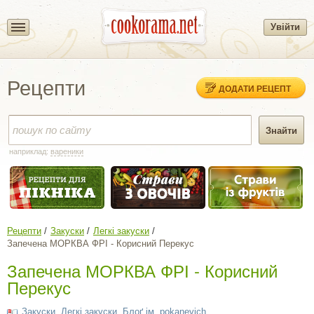
Увійти
Рецепти
ДОДАТИ РЕЦЕПТ
наприклад:
вареники
Рецепти
Закуски
Легкі закуски
Запечена МОРКВА ФРІ - Корисний Перекус
Запечена МОРКВА ФРІ - Корисний
Перекус
Закуски
,
Легкі закуски
,
Блоґ ім. pokanevich