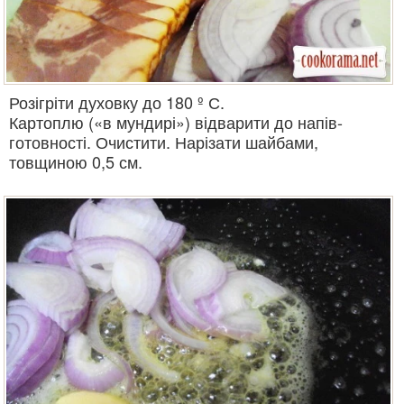
Розігріти духовку до 180 º С.
Картоплю («в мундирі») відварити до напів-
готовності. Очистити. Нарізати шайбами,
товщиною 0,5 см.