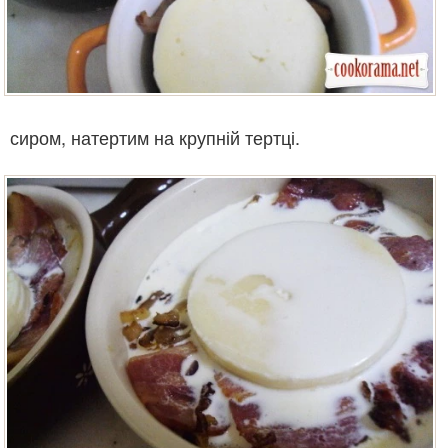
сиром, натертим на крупній тертці.