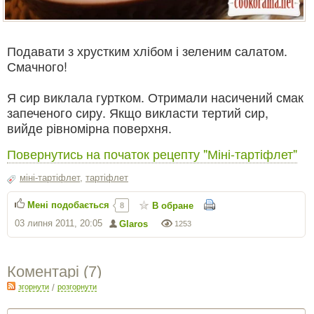
Подавати з хрустким хлібом і зеленим салатом.
Смачного!
Я сир виклала гуртком. Отримали насичений смак
запеченого сиру. Якщо викласти тертий сир,
вийде рівномірна поверхня.
Повернутись на початок рецепту "Міні-тартіфлет"
міні-тартіфлет
,
тартіфлет
Мені подобається
В обране
8
03 липня 2011, 20:05
Glaros
1253
Коментарі (
7
)
згорнути
/
розгорнути