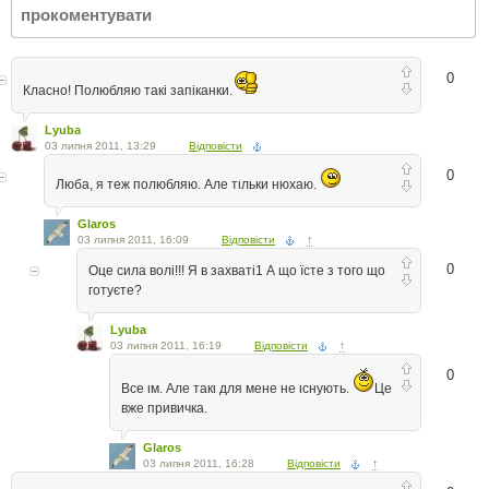
0
Класно! Полюбляю такі запіканки.
Lyuba
03 липня 2011, 13:29
Відповісти
0
Люба, я теж полюбляю. Але тιльки нюхаю.
Glaros
03 липня 2011, 16:09
Відповісти
↑
0
Оце сила волі!!! Я в захваті1 А що їсте з того що
готуєте?
Lyuba
03 липня 2011, 16:19
Відповісти
↑
0
Все ιм. Але такι для мене не ιснують.
Це
вже привичка.
Glaros
03 липня 2011, 16:28
Відповісти
↑