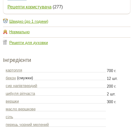
Рецепти користувача
(277)
Швидко (до 1 години)
Нормально
Рецепти для духовки
Інгредієнти
картопля
700 г.
бекон
(смужки)
12 шт.
сир напівтвердий
200 г.
цибуля ріпчаста
2 шт.
вершки
300 г.
масло вершкове
сіль
перець чорний мелений