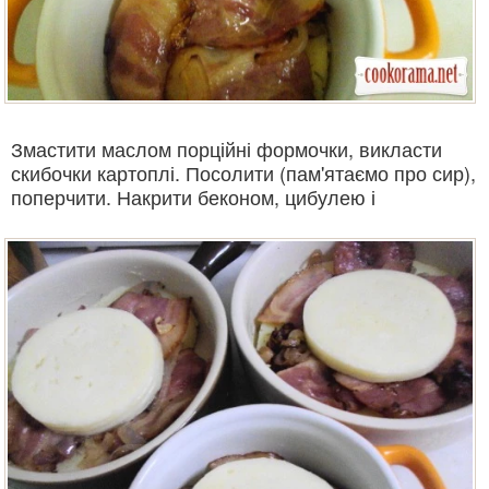
Змастити маслом порційні формочки, викласти
скибочки картоплі. Посолити (пам'ятаємо про сир),
поперчити. Накрити беконом, цибулею і