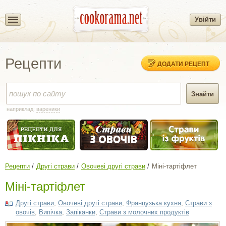
Увійти
Рецепти
ДОДАТИ РЕЦЕПТ
наприклад:
вареники
Рецепти
Другі страви
Овочеві другі страви
Міні-тартіфлет
Міні-тартіфлет
Другі страви
,
Овочеві другі страви
,
Французька кухня
,
Страви з
овочів
,
Випічка
,
Запіканки
,
Страви з молочних продуктів