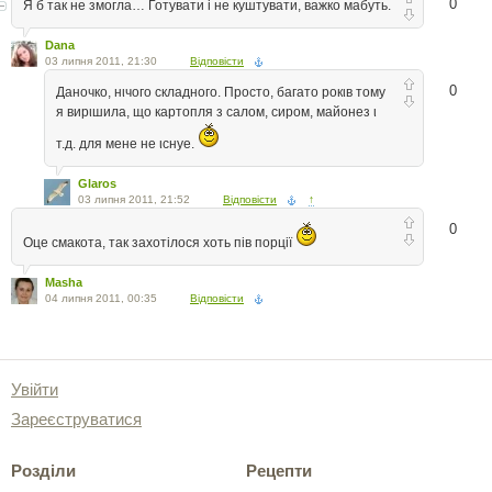
0
Я б так не змогла… Готувати і не куштувати, важко мабуть.
Dana
03 липня 2011, 21:30
Відповісти
0
Даночко, нιчого складного. Просто, багато рокιв тому
я вирιшила, що картопля з салом, сиром, майонез ι
т.д. для мене не ιснуе.
Glaros
03 липня 2011, 21:52
Відповісти
↑
0
Оце смакота, так захотілося хоть пів порції
Masha
04 липня 2011, 00:35
Відповісти
Увійти
Зареєструватися
Розділи
Рецепти