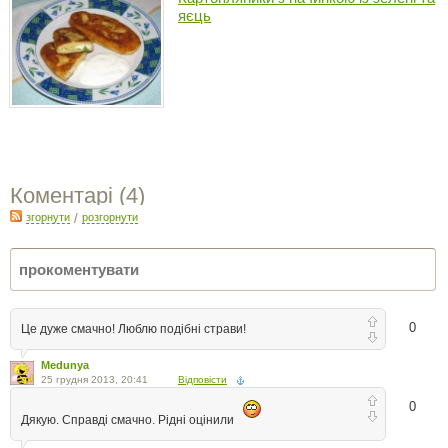
яєць
Коментарі (
4
)
згорнути
/
розгорнути
0
Це дуже смачно! Люблю подібні страви!
Medunya
25 грудня 2013, 20:41
Відповісти
0
Дякую. Справді смачно. Рідні оцінили