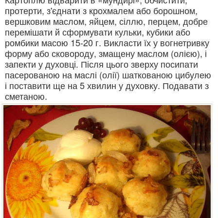
протерти, з'єднати з крохмалем або борошном,
вершковим маслом, яйцем, сіллю, перцем, добре
перемішати й сформувати кульки, кубики або
ромбики масою 15-20 г. Викласти їх у вогнетривку
форму або сковороду, змащену маслом (олією), і
запекти у духовці. Після цього зверху посипати
пасерованою на маслі (олії) шаткованою цибулею
і поставити ще на 5 хвилин у духовку. Подавати з
сметаною.