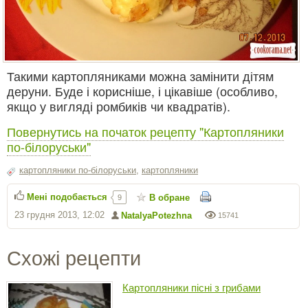
Такими картопляниками можна замінити дітям
деруни. Буде і корисніше, і цікавіше (особливо,
якщо у вигляді ромбиків чи квадратів).
Повернутись на початок рецепту "Картопляники
по-білоруськи"
картопляники по-білоруськи
,
картопляники
Мені подобається
В обране
9
23 грудня 2013, 12:02
NatalyaPotezhna
15741
Схожі рецепти
Картопляники пісні з грибами