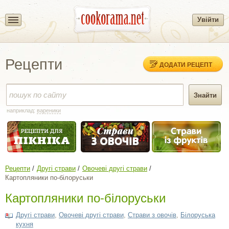
Увійти
Рецепти
ДОДАТИ РЕЦЕПТ
наприклад:
вареники
Рецепти
Другі страви
Овочеві другі страви
Картопляники по-білоруськи
Картопляники по-білоруськи
Другі страви
,
Овочеві другі страви
,
Страви з овочів
,
Білоруська
кухня