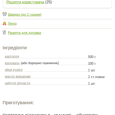
Рецепти користувача
(25)
Швидко (до 1 години)
Легко
Рецепти для духовки
Інгредієнти
картопля
500 г.
крохмаль
(або борошно пшеничне)
100 г.
яйця курячі
1 шт.
масло вершкове
2 ст.ложки
цибуля ріпчаста
1 шт.
Приготування:
Картоплю відварити в «мундирі», обчистити,