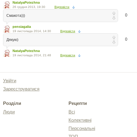
NatalyaPotezhna
26 грудня 2013, 19:30
Відповісти
0
Смакота)))
pensiagalia
19 листопада 2014, 14:30
Відповісти
0
Дякую)
NatalyaPotezhna
19 листопада 2014, 21:48
Відповісти
Увійти
Зареєструватися
Розділи
Рецепти
Люди
Всі
Колективні
Персональні
ТОП