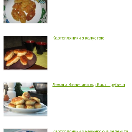
Картопляники з капустою
Лежні з Вінничини від Кості Грубича
Картопляники з начинкою із зелені та