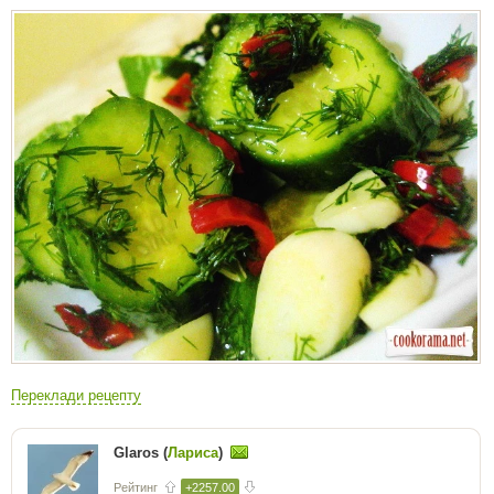
Переклади рецепту
Glaros (
Лариса
)
Рейтинг
+2257.00