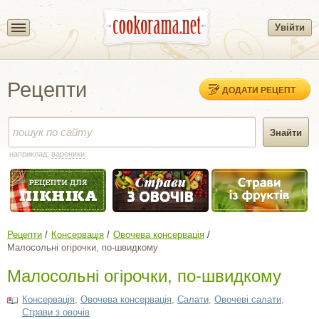
Увійти
Рецепти
ДОДАТИ РЕЦЕПТ
наприклад:
вареники
Рецепти
Консервація
Овочева консервація
Малосольні огірочки, по-швидкому
Малосольні огірочки, по-швидкому
Консервація
,
Овочева консервація
,
Салати
,
Овочеві салати
,
Страви з овочів