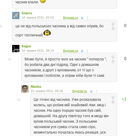
часник клали.
Glaros
10 червня 2011, 00:01
Відповісти
↑
0
це не від
польського
часника а від самих огірків, бо
сорт тепличний
Kagor
10 червня 2011, 09:15
Відповісти
↑
0
Може бути, я просто чого на часник " поперла ",
бо робила два дні підряд. Одні з домашнім
часником, а другі з купованим, от ті що з
купованим і побіліли, а огірки ніби були ті самі.
Masha
10 червня 2011, 09:26
Відповісти
↑
+1
Це точно від часника. Уже розказувала
колись, що робив мій знайомий ліки: мед і
часник. На одну порцію часник був свій,
домашній. На другу півлітру того ж меду він
купив польський часник. З польським
часником уся суміш стала сиво-сіро,
моментально почалась якась реакція, усе