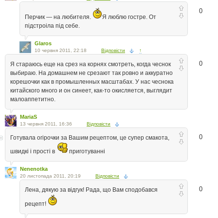
0
Перчик — на любителя.
Я люблю гостре. От
пiдстроiла пiд себе.
Glaros
10 червня 2011, 22:18
Відповісти
↑
0
Я стараюсь еще на срез на корнях смотреть, когда чеснок
выбираю. На домашнем не срезают так ровно и аккуратно
корешочки как в промышленных масштабах. У нас чеснока
китайского много и он синеет, как-то окисляется, выглядит
малоаппетитно.
MariaS
13 червня 2011, 16:36
Відповісти
0
Готувала огірочки за Вашим рецептом, це супер смакота,
швидкі і прості в
приготуванні
Nenenotka
20 листопада 2011, 20:19
Відповісти
0
Лена, дякую за вiдгук! Рада, що Вам сподобався
рецепт!