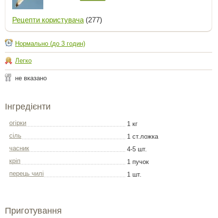
Рецепти користувача
(277)
Нормально (до 3 годин)
Легко
не вказано
Інгредієнти
огірки
1 кг
сіль
1 ст.ложка
часник
4-5 шт.
кріп
1 пучок
перець чилі
1 шт.
Приготування