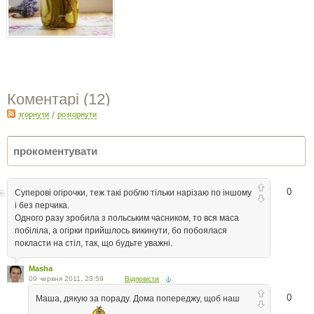
Коментарі (
12
)
згорнути
/
розгорнути
0
Суперові огірочки, теж такі роблю тільки нарізаю по іншому
і без перчика.
Одного разу зробила з польським часником, то вся маса
побіліла, а огірки прийшлось викинути, бо побоялася
покласти на стіл, так, що будьте уважні.
Masha
09 червня 2011, 23:59
Відповісти
0
Маша, дякую за пораду. Дома попереджу, щоб наш