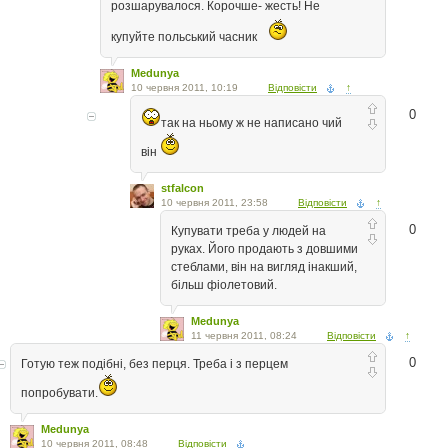
розшарувалося. Корочше- жесть! Не
купуйте польський часник
Medunya
10 червня 2011, 10:19
Відповісти
↑
0
так на ньому ж не написано чий
він
stfalcon
10 червня 2011, 23:58
Відповісти
↑
0
Купувати треба у людей на
руках. Його продають з довшими
стеблами, він на вигляд інакший,
більш фіолетовий.
Medunya
11 червня 2011, 08:24
Відповісти
↑
0
Готую теж подібні, без перця. Треба і з перцем
попробувати.
Medunya
10 червня 2011, 08:48
Відповісти