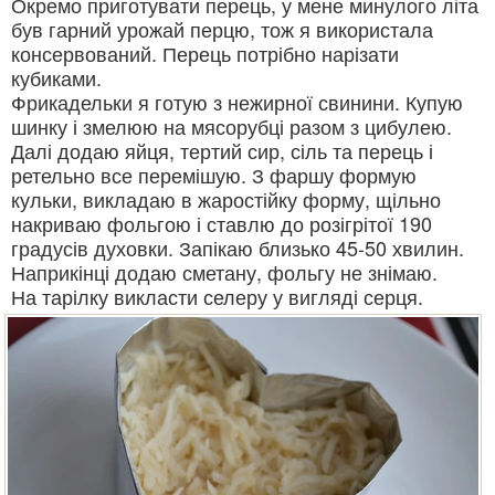
Окремо приготувати перець, у мене минулого літа
був гарний урожай перцю, тож я використала
консервований. Перець потрібно нарізати
кубиками.
Фрикадельки я готую з нежирної свинини. Купую
шинку і змелюю на мясорубці разом з цибулею.
Далі додаю яйця, тертий сир, сіль та перець і
ретельно все перемішую. З фаршу формую
кульки, викладаю в жаростійку форму, щільно
накриваю фольгою і ставлю до розігрітої 190
градусів духовки. Запікаю близько 45-50 хвилин.
Наприкінці додаю сметану, фольгу не знімаю.
На тарілку викласти селеру у вигляді серця.