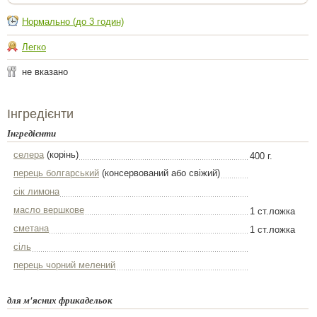
Нормально (до 3 годин)
Легко
не вказано
Інгредієнти
Інгредієнти
селера
(корінь)
400 г.
перець болгарський
(консервований або свіжий)
сік лимона
масло вершкове
1 ст.ложка
сметана
1 ст.ложка
сіль
перець чорний мелений
для м'ясних фрикадельок