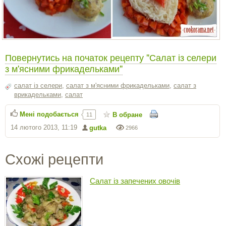
Повернутись на початок рецепту "Салат із селери
з м'ясними фрикадельками"
салат із селери
,
салат з м'ясними фрикадельками
,
салат з
врикадельками
,
салат
Мені подобається
В обране
11
14 лютого 2013, 11:19
gutka
2966
Схожі рецепти
Салат із запечених овочів