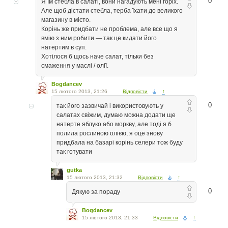
0
Я їм стебла в салаті, вони нагадують мені горіх.
Але щоб дістати стебла, терба їхати до великого
магазину в місто.
Корінь же придбати не проблема, але все що я
вмію з ним робити — так це кидати його
натертим в суп.
Хотілося б щось наче салат, тільки без
смаження у маслі / олії.
Bogdancev
15 лютого 2013, 21:26
Відповісти
↑
0
так його зазвичай і використовують у
салатах свіжим, думаю можна додати ще
натерте яблуко або моркву, але тоді я б
полила рослиною олією, я оце знову
придбала на базарі корінь селери тож буду
так готувати
gutka
15 лютого 2013, 21:32
Відповісти
↑
0
Дякую за пораду
Bogdancev
15 лютого 2013, 21:33
Відповісти
↑