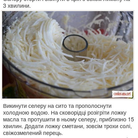
3 хвилини.
Викинути селеру на сито та прополоснути
холодною водою. На сковорідці розігріти ложку
масла та протушити в ньому селеру, приблизно 15
хвилин. Додати ложку сметани, зовсім трохи солі,
свіжозмелений перець.