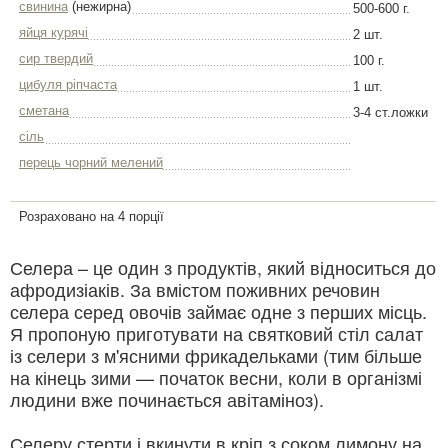
свинина
(нежирна)
500-600 г.
яйця курячі
2 шт.
сир твердий
100 г.
цибуля ріпчаста
1 шт.
сметана
3-4 ст.ложки
сіль
перець чорний мелений
Розраховано на 4 порції
Селера – це один з продуктів, який відноситься до
афродизіаків. За вмістом поживних речовин
селера серед овочів займає одне з перших місць.
Я пропоную приготувати на святковий стіл салат
із селери з м'ясними фрикадельками (тим більше
на кінець зими — початок весни, коли в організмі
людини вже починається авітаміноз).
Селеру стерти і вкинути в кріп з соком лимону на