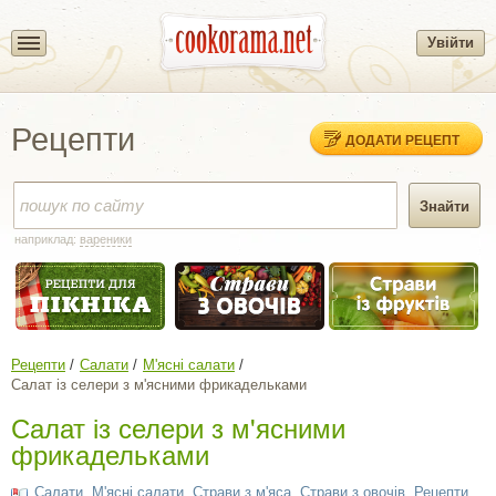
Увійти
Рецепти
ДОДАТИ РЕЦЕПТ
наприклад:
вареники
Рецепти
Салати
М'ясні салати
Салат із селери з м'ясними фрикадельками
Салат із селери з м'ясними
фрикадельками
Салати
,
М'ясні салати
,
Страви з м'яса
,
Страви з овочів
,
Рецепти