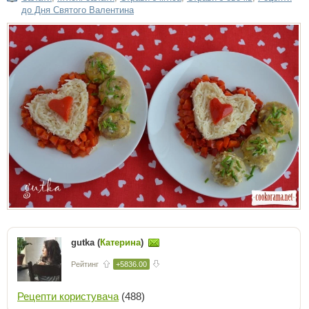
до Дня Святого Валентина
gutka (
Катерина
)
Рейтинг
+5836.00
Рецепти користувача
(488)