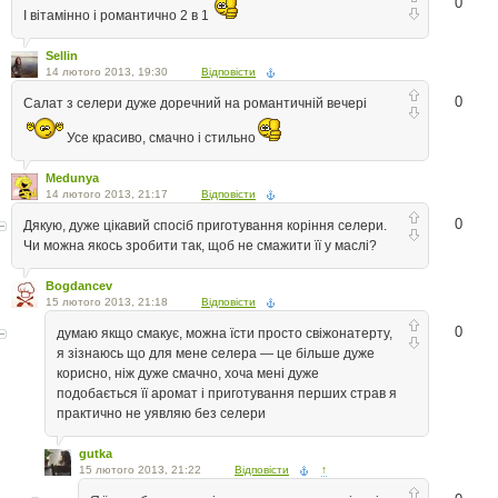
0
І вітамінно і романтично 2 в 1
Sellin
14 лютого 2013, 19:30
Відповісти
0
Салат з селери дуже доречний на романтичній вечері
Усе красиво, смачно і стильно
Medunya
14 лютого 2013, 21:17
Відповісти
0
Дякую, дуже цікавий спосіб приготування коріння селери.
Чи можна якось зробити так, щоб не смажити її у маслі?
Bogdancev
15 лютого 2013, 21:18
Відповісти
0
думаю якщо смакує, можна їсти просто свіжонатерту,
я зізнаюсь що для мене селера — це більше дуже
корисно, ніж дуже смачно, хоча мені дуже
подобається її аромат і приготування перших страв я
практично не уявляю без селери
gutka
15 лютого 2013, 21:22
Відповісти
↑