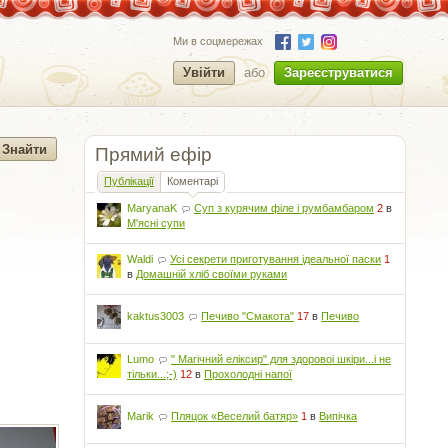
Ми в соцмережах
Увійти
або
Зареєструватися
Прямий ефір
Публікації
Коментарі
MaryanaK
Суп з курячим філе і румбамбаром
2
в
М'ясні супи
Waldi
Усі секрети приготування ідеальної паски
1
в
Домашній хліб своїми руками
kaktus3003
Печиво "Смакота"
17
в
Печиво
Lumo
" Магічний еліксир" для здоровоі шкіри...і не
тільки...;-)
12
в
Прохолодні напої
Marik
Пляцок «Веселий батяр»
1
в
Випічка