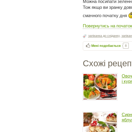
Можна посипати зеленн
Тож якщо ви зранку дов
смачного початку дня
Повернутись на початок 
запіканка до сніданку
,
запіка
Мені подобається
8
Схожі рецеп
Овоч
і кур
Сирн
яблу