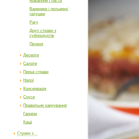
Макарони і паста
Вареники і пельмені,
галушки
Рагу
Другі страви з
субпродуктів
Печеня
Десерти
Салати
Перші страви
Напої
Консервація
Соуси
Правильне харчування
Гарніри
Каші
Страви з...