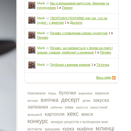
Marik
Кіш із вершковою капустою, беконом та
кукурудзкою
1
в
Пироги
Marik
ТВОРОЖНІ ПОНЧИКИ для тих, хто не
худне - у фритюрі
1
в
Десерти
Marik
Печиво з плавленим сиром і кунжутом
1
в
Печиво
Marik
Печиво, що випікається у формі на плиті (
шишки, горішки, грибочки) з начинкою
1
в
Печиво
Marik
Трубочки з винним кремом
1
в
Тістечка
Весь ефір
булочки
баклажани
варення
борщ
вареники
десерт
випічка
закуска
вечеря
дітям
запіканка
кава
кабачки
капуста
капустяний
кекс
картопля
кекси
флешмоб
конкурс
конкурс рецептів з кулінарних книг
млинці
курка
мафіни
котлети
кукорама