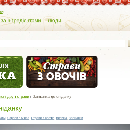
eng
 за інгредієнтами
Люди
ясні другі страви
Запіканка до сніданку
ніданку
рави
,
Страви з м'яса
,
Страви з овочів
,
Випічка
,
Запіканки