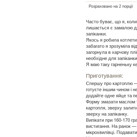
Розраховано на 2 порції
Часто буває, що я, коли 
лишається є замалою для
запіканки.
Якось я робила котлети 
забагато я зрозуміла в
загорнула в харчову плі
необхідне для запіканки
Я маю таку гарненьку ке
Приготування:
Спершу про картоплю — 
готуєте іншим чином і н
додайте одне яйце та пе
Форму змазати маслом 
картопля, зверху залит
зверху на запіканку.
Випікати при 160-170 гр
вистигання. На ранок — 
мікрохвилівці. Подават