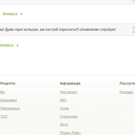
Відповісти
ка! Дуже гарні кольори, аж настрій підносить!!! обовязково спробую!
Відповісти
Рецепти
Інформація
Послуги
Всі
Про проект
Реклама
Колективні
FAQ
Персональні
Угода
ТОП
Статистика
Друзі
Privacy Policy