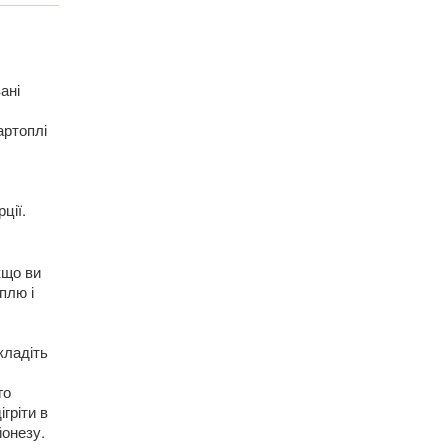
ані
артоплі
ції.
кщо ви
плю і
кладіть
го
гріти в
йонезу.