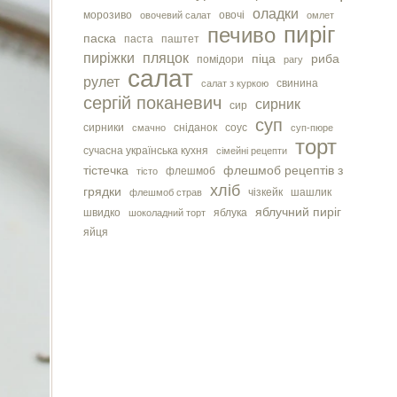
оладки
морозиво
овочі
овочевий салат
омлет
пиріг
печиво
паска
паста
паштет
пиріжки
пляцок
піца
риба
помідори
рагу
салат
рулет
свинина
салат з куркою
сергiй поканевич
сирник
сир
суп
сирники
сніданок
соус
смачно
суп-пюре
торт
сучасна українська кухня
сімейні рецепти
тістечка
флешмоб рецептів з
флешмоб
тісто
хліб
грядки
чізкейк
шашлик
флешмоб страв
яблучний пиріг
швидко
яблука
шоколадний торт
яйця