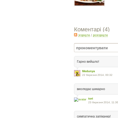
Коментарі (
4
)
згорнути
/
розгорнути
Гарно вийшло!
Medunya
22 березня 2014, 00:32
виолядає шикарно
tori
23 березня 2014, 11:3
симпатична запіканка!