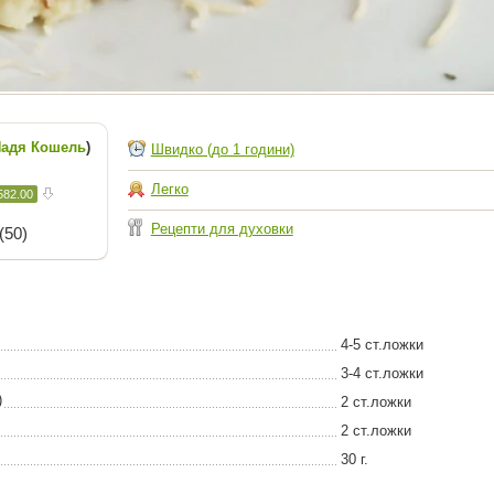
адя Кошель
)
Швидко (до 1 години)
Легко
582.00
Рецепти для духовки
(50)
4-5 ст.ложки
3-4 ст.ложки
)
2 ст.ложки
2 ст.ложки
30 г.