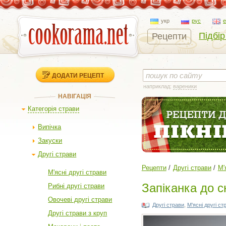
укр
рус
Підбір
Рецепти
ДОДАТИ РЕЦЕПТ
наприклад:
вареники
НАВІГАЦІЯ
Категорія страви
Випічка
Закуски
Другі страви
Рецепти
Другі страви
М'
М'ясні другі страви
Запіканка до с
Рибні другі страви
Овочеві другі страви
Другі страви
,
М'ясні другі ст
Другі страви з круп