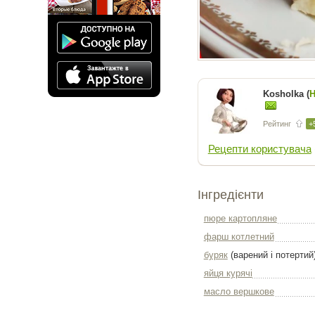
Kosholka (
Н
Рейтинг
+
Рецепти користувача
Інгредієнти
пюре картопляне
фарш котлетний
буряк
(варений і потертий
яйця курячі
масло вершкове