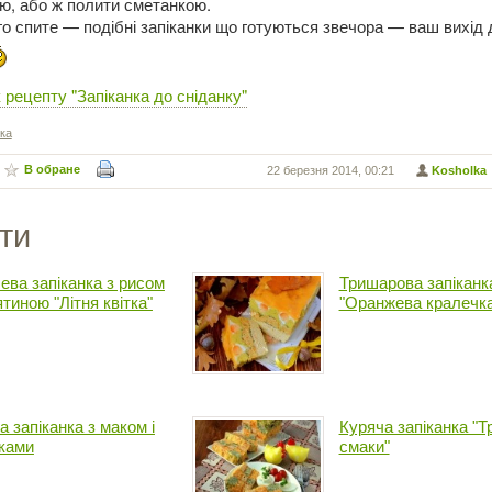
ю, або ж полити сметанкою.
го спите — подібні запіканки що готуються звечора — ваш вихід 
рецепту "Запіканка до сніданку"
нка
В обране
22 березня 2014, 00:21
Kosholka
ти
ева запіканка з рисом
Тришарова запіканк
ятиною "Літня квітка"
"Оранжева кралечка
а запіканка з маком і
Куряча запіканка "Т
ками
смаки"