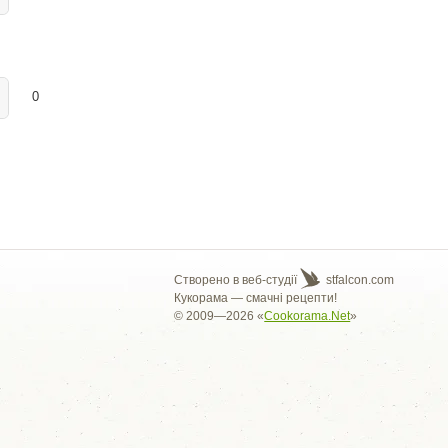
0
Створено в веб-студії
stfalcon.com
Кукорама — смачні рецепти!
© 2009—2026 «
Cookorama.Net
»