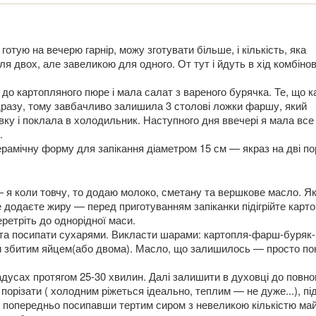
готую на вечерю гарнір, можу зготувати більше, і кількість, яка
 двох, але завеликою для одного. От тут і йдуть в хід комбінов
до картопляного пюре і мала салат з вареного бурячка. Те, що к
ідразу, тому завбачливо залишила 3 столові ложки фаршу, який
вку і поклала в холодильник. Наступного дня ввечері я мала все
.
рамічну форму для запікання діаметром 15 см — якраз на дві пор
я коли товчу, то додаю молоко, сметану та вершкове масло. Я
е додаєте жиру — перед приготуванням запіканки підігрійте карто
ретріть до однорідної маси.
та посипати сухарями. Викласти шарами: картопля-фарш-буряк-
и збитим яйцем(або двома). Масло, що залишилось — просто по
адусах протягом 25-30 хвилин. Далі залишити в духовці до повно
порізати ( холодним ріжеться ідеально, теплим — не дуже...), піді
и попередньо посипавши тертим сиром з невеликою кількістю ма