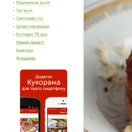
Національна кухня
Тип кухні
Святковий стіл
Цікава інформація
Кулінарні ТВ-шоу
Новини проекту
Конкурси
Флешмоби